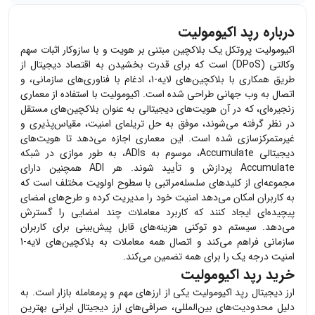
درباره رپد اکیومولیت
اکیومولیت پروتکل یک بلاکچین مبتنی بر هویت و با سازوکار اثبات سهم
وکالتی (DPoS) است که برای قدرت بخشیدن به اقتصاد دیجیتال از
طریق همکاری با بلاکچین‌های لایه-1، ادغام با فناوری‌های سازمانی، و
اتصال به وب جهانی طراحی شده است. اکیومولیت با استفاده از معماری
زنجیره‌ای، که در آن هویت‌های دیجیتالی به عنوان بلاکچین‌های مستقل
در نظر گرفته می‌شوند، موفق به حل تریلمای امنیت، مقیاس‌پذیری و
غیرمتمرکزسازی شده است. این معماری اجازه می‌دهد تا هویت‌های
دیجیتالی Accumulate، موسوم به ADIs، به طور موازی در شبکه
Accumulate پردازش و تأیید شوند. هر ADI همچنین دارای
مجموعه‌ای از کلیدهای سلسله‌مراتبی با سطوح اولویت مختلف است که
به کاربران امکان می‌دهد امنیت خود را مدیریت کرده و طرح‌های امضای
پیچیده‌ای ایجاد کنند که کاربرد معاملات چند امضایی را گسترش
می‌دهد. سیستم دو توکنی هزینه‌های قابل پیش‌بینی برای کاربران
سازمانی فراهم می‌کند و اتصال همه معاملات به بلاکچین‌های لایه-1
امنیت درجه یک را برای همه تضمین می‌کند.
خرید رپد اکیومولیت
ارز دیجیتال
رپد اکیومولیت
یکی از ارزهای مهم و پرمعامله بازار است. به
دلیل محدودیت‌های بین‌المللی، صرافی‌های ارز دیجیتال ایرانی بهترین