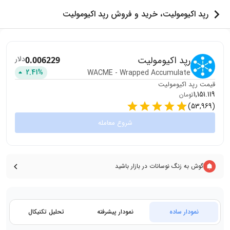
رپد اکیومولیت، خرید و فروش رپد اکیومولیت
رپد اکیومولیت
دلار
0.006229
2.41
%
WACME
-
Wrapped Accumulate
قیمت
رپد اکیومولیت
1,151.119
تومان
)
53,969
(
شروع معامله
گوش به زنگ نوسانات در بازار باشید
نمودار ساده
نمودار پیشرفته
تحلیل تکنیکال