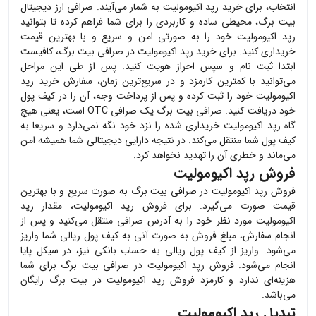
انتخاب، برای خرید
رپد اکیومولیت
به شمار می‌آیند. صرافی ارز دیجیتال
بیت برگ، محیطی ساده و کاربردی را برای شما فراهم کرده تا بتوانید
رپد اکیومولیت
خود را به صورتی امن و سریع و با بهترین قیمت
خریداری کنید. برای خرید
رپد اکیومولیت
در صرافی بیت برگ، کافیست
ابتدا ثبت نام و سپس احراز هویت کنید. پس از طی این مراحل
می‌توانید با کمترین کارمزد و در سریع‌ترین زمان، سفارش خرید
رپد
اکیومولیت
خود را ثبت کرده و پس از پرداخت وجه، آن را در کیف پول
خود دریافت کنید. صرافی بیت برگ یک صرافی OTC است، یعنی هیچ
گاه
رپد اکیومولیت
خریداری شده را نزد خود نگه نمی‌دارد و سریعا به
کیف پول شما منتقل می‌کند. در نتیجه دارایی دیجیتالی شما همیشه امن
می‌ماند و خطری آن را تهدید نخواهد کرد.
فروش رپد اکیومولیت
فروش
رپد اکیومولیت
در صرافی بیت برگ به صورت سریع و با بهترین
قیمت صورت می‌گیرد. برای فروش
رپد اکیومولیت
، مقدار
رپد
اکیومولیت
مورد نظر خود را به آدرس صرافی منتقل می‌کنید و پس از
انجام سفارش، مبلغ فروش به صورت آنی به کیف پول ریالی شما واریز
می‌شود. واریز از کیف پول ریالی به حساب بانکی نیز، در سیکل پایا
انجام می‌شود. فروش
رپد اکیومولیت
در صرافی بیت برگ برای شما
هزینه‌ای ندارد و کارمزد فروش
رپد اکیومولیت
در بیت برگ رایگان
می‌باشد.
تبدیل رپد اکیومولیت