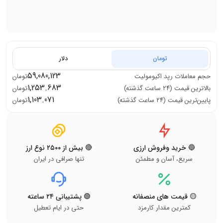
تومان
دلار
59,080,123
حجم معاملات
رپد اکیومولیت
تومان
1,253.683
بالاترین قیمت (۲۴ ساعت گذشته)
تومان
1,103.071
پایین‌ترین قیمت (۲۴ ساعت گذشته)
تومان
🔵 خرید وفروش ارزی
🔴 بیش از ۲۵۰۰ نوع ارز
سریع، آسان و مطمئن
تنها صرافی در ایران
🟡 قیمت های منصفانه
🟢 پشتیبانی ۲۴ ساعته
کمترین مقدار کارمزد
حتی در ایام تعطیل