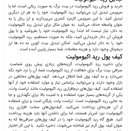
خرید و فروش
رپد اکیومولیت
در بیت برگ به صورت ریالی است، اما با
سرویس تبدیل ارز، می‌توانید
رپد اکیومولیت
خود را به هر ارز دیگری
تبدیل کنید. با این سرویس کارمزد کمتری می‌پردازید و ارز ریال را به
عنوان واسطه حذف می‌کنید. به عنوان مثال برای تبدیل
رپد اکیومولیت
به دلار، نیاز نیست که ابتدا
رپد اکیومولیت
خود را بفروشید و با پول
فروش آن دلار خریداری کنید، بلکه به صورت مستقیم،
رپد اکیومولیت
خود را به دلار تبدیل می‌کنید. امکان تبدیل بیت کوین به ده ها ارز
دیجیتال وجود دارد و هزینه معاملات شما بسیار پایین آمده است.
کیف پول رپد اکیومولیت
برای ذخیره
رپد اکیومولیت
، گزینه‌های زیادی پیش روی شماست.
صرافی بیت برگ برای حفاظت از
رپد اکیومولیت
شما، آن را نزد خود نگه
نمی‌دارد و به کیف پول شما انتقال می‌دهد. کیف پول‌های مختلفی در
بازار وجود دارند و می‌توانید براساس نیاز و موارد استفاده خود از آنها
استفاده کنید. کیف پول‌های نرم‌افزاری
رپد اکیومولیت
مانند تراست ولت،
یکی از گزینه‌های بسیار مورد استفاده و با امنیت بالا برای نگهداری و جا
به جایی
رپد اکیومولیت
است. تراست ولت رایگان است و برای استفاده
از آن هزینه‌ای پرداخت نمی‌کنید. کیف‌پول‌های سخت افزاری
رپد
اکیومولیت
نیز، امن‌تر هستند، اما برای داشتن آنها باید هزینه پرداخت
کنید. هیچ گاه
رپد اکیومولیت
خود را در کیف پول‌های صرافی‌ها که به
عنوان کیف پول گرم نیز شناخته می‌شوند، ذخیره نکنید. با این کار اختیار