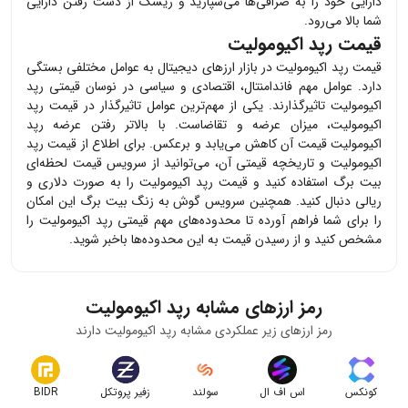
دارایی خود را به صرافی‌ها می‌سپارید و ریسک از دست رفتن دارایی
شما بالا می‌رود.
قیمت رپد اکیومولیت
قیمت
رپد اکیومولیت
در بازار ارزهای دیجیتال به عوامل مختلفی بستگی
دارد. عوامل مهم فاندامنتال، اقتصادی و سیاسی در نوسان قیمتی
رپد
اکیومولیت
تاثیرگذارند. یکی از مهم‌ترین عوامل تاثیرگذار در قیمت
رپد
اکیومولیت
، میزان عرضه و تقاضاست. با بالاتر رفتن عرضه
رپد
اکیومولیت
قیمت آن کاهش می‌یابد و برعکس. برای اطلاع از قیمت
رپد
اکیومولیت
و تاریخچه قیمتی آن، می‌توانید از سرویس قیمت لحظه‌ای
بیت برگ استفاده کنید و قیمت
رپد اکیومولیت
را به صورت دلاری و
ریالی دنبال کنید. همچنین سرویس گوش به زنگ بیت برگ این امکان
را برای شما فراهم آورده تا محدوده‌های مهم قیمتی
رپد اکیومولیت
را
مشخص کنید و از رسیدن قیمت به این محدوده‌ها باخبر شوید.
رمز ارزهای مشابه
رپد اکیومولیت
رمز ارزهای زیر عملکردی مشابه
رپد اکیومولیت
دارند
کونکس
اس اف ال
سولند
زفیر پروتکل
BIDR