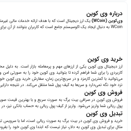
درباره وی کوین
وی‌کوین (WCoin)
یک ارز دیجیتال است که با هدف ارائه خدمات مالی غیرمتمرکز
WCoin به دنبال ایجاد یک اکوسیستم جامع است که کاربران بتوانند از آن برای انجام تراکنش‌های مالی، مبادله دارایی‌های دیجیتال، و استفاده از خدمات مالی غیرمتمرکز (DeFi) استفاده کنند.
خرید وی کوین
ارز دیجیتال
وی کوین
یکی از ارزهای مهم و پرمعامله بازار است. به دلیل مح
کاربردی را برای شما فراهم کرده تا بتوانید
وی کوین
خود را به صورتی امن و 
می‌توانید با کمترین کارمزد و در سریع‌ترین زمان، سفارش خرید
وی کوین
خود 
نزد خود نگه نمی‌دارد و سریعا به کیف پول شما منتقل می‌کند. در نتیجه دارا
فروش وی کوین
فروش
وی کوین
در صرافی بیت برگ به صورت سریع و با بهترین قیمت صور
پول ریالی شما واریز می‌شود. واریز از کیف پول ریالی به حساب بانکی نیز، در
تبدیل وی کوین
خرید و فروش
وی کوین
در بیت برگ به صورت ریالی است، اما با سرویس تبدی
مثال برای تبدیل
وی کوین
به دلار، نیاز نیست که ابتدا
وی کوین
خود را بفروش