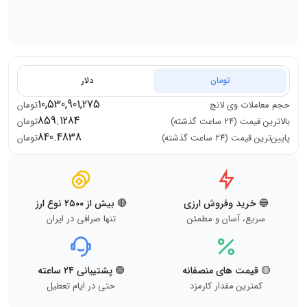
تومان
دلار
10,530,901,275
حجم معاملات
وی لانچ
تومان
859.1284
بالاترین قیمت (۲۴ ساعت گذشته)
تومان
840.4838
پایین‌ترین قیمت (۲۴ ساعت گذشته)
تومان
🔵 خرید وفروش ارزی
🔴 بیش از ۲۵۰۰ نوع ارز
سریع، آسان و مطمئن
تنها صرافی در ایران
🟡 قیمت های منصفانه
🟢 پشتیبانی ۲۴ ساعته
کمترین مقدار کارمزد
حتی در ایام تعطیل