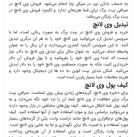
به حساب بانکی نیز، در سیکل پایا انجام می‌شود. فروش
وی لانچ
در
صرافی بیت برگ برای شما هزینه‌ای ندارد و کارمزد فروش
وی لانچ
در
بیت برگ رایگان می‌باشد.
تبدیل وی لانچ
خرید و فروش
وی لانچ
در بیت برگ به صورت ریالی است، اما با
سرویس تبدیل ارز، می‌توانید
وی لانچ
خود را به هر ارز دیگری تبدیل
کنید. با این سرویس کارمزد کمتری می‌پردازید و ارز ریال را به عنوان
واسطه حذف می‌کنید. به عنوان مثال برای تبدیل
وی لانچ
به دلار، نیاز
نیست که ابتدا
وی لانچ
خود را بفروشید و با پول فروش آن دلار
خریداری کنید، بلکه به صورت مستقیم،
وی لانچ
خود را به دلار تبدیل
می‌کنید. امکان تبدیل بیت کوین به ده ها ارز دیجیتال وجود دارد و
هزینه معاملات شما بسیار پایین آمده است.
کیف پول وی لانچ
برای ذخیره
وی لانچ
، گزینه‌های زیادی پیش روی شماست. صرافی بیت
برگ برای حفاظت از
وی لانچ
شما، آن را نزد خود نگه نمی‌دارد و به
کیف پول شما انتقال می‌دهد. کیف پول‌های مختلفی در بازار وجود دارند
و می‌توانید براساس نیاز و موارد استفاده خود از آنها استفاده کنید. کیف
پول‌های نرم‌افزاری
وی لانچ
مانند تراست ولت، یکی از گزینه‌های بسیار
مورد استفاده و با امنیت بالا برای نگهداری و جا به جایی
وی لانچ
است.
تراست ولت رایگان است و برای استفاده از آن هزینه‌ای پرداخت