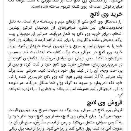
می‌شود. ارز دیجیتال وی لانچ یک ارز ضد تورمی با سقف عرضه یک
میلیارد توکن است که روی شبکه اتریوم ساخته شده است.
خرید وی لانچ
ارز دیجیتال
وی لانچ
یکی از ارزهای مهم و پرمعامله بازار است. به دلیل
محدودیت‌های بین‌المللی، صرافی‌های ارز دیجیتال ایرانی بهترین
انتخاب، برای خرید
وی لانچ
به شمار می‌آیند. صرافی ارز دیجیتال بیت
برگ، محیطی ساده و کاربردی را برای شما فراهم کرده تا بتوانید
وی لانچ
خود را به صورتی امن و سریع و با بهترین قیمت خریداری کنید. برای
خرید
وی لانچ
در صرافی بیت برگ، کافیست ابتدا ثبت نام و سپس
احراز هویت کنید. پس از طی این مراحل می‌توانید با کمترین کارمزد و
در سریع‌ترین زمان، سفارش خرید
وی لانچ
خود را ثبت کرده و پس از
پرداخت وجه، آن را در کیف پول خود دریافت کنید. صرافی بیت برگ
یک صرافی OTC است، یعنی هیچ گاه
وی لانچ
خریداری شده را نزد
خود نگه نمی‌دارد و سریعا به کیف پول شما منتقل می‌کند. در نتیجه
دارایی دیجیتالی شما همیشه امن می‌ماند و خطری آن را تهدید نخواهد
کرد.
فروش وی لانچ
فروش
وی لانچ
در صرافی بیت برگ به صورت سریع و با بهترین قیمت
صورت می‌گیرد. برای فروش
وی لانچ
، مقدار
وی لانچ
مورد نظر خود را
به آدرس صرافی منتقل می‌کنید و پس از انجام سفارش، مبلغ فروش به
صورت آنی به کیف پول ریالی شما واریز می‌شود. واریز از کیف پول ریالی