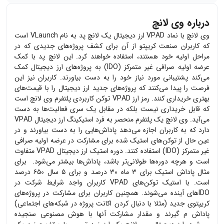
درباره وی لانچ
وی لانچ با نماد VPAD ارز دیجیتال یک لانچ پد به نام VLaunch است
که کاربران صنعت کریپتو از آن برای کشف پروژه‌های جدیدی که در
مراحل اولیه خود هستند، ‌استفاده خواهند کرد. این لانچ پد با کمک
عرضه اولیه صرافی غیر متمرکز (IDO) به پروژه‌های ارز دیجیتال کمک
می‌کند پشتیبانی مورد نیاز خود را به دست بیاورند. کاربران نیز این
فرصت را پیدا می‌کنند که پروژه‌‌های جدید ارز دیجیتال را با قیمت‌های
بهتری خریداری کنند. رمز ارز VPAD توکن کاربردی پلتفرم وی لانچ است
که قابل خریداری نیست بلکه در مقابل یک سری فعالیت‌‌ها به دست
می‌آید. وی لانچ یک پلتفرم منحصر به فرد استیکینگ ارز دیجیتال VPAD
دارد که به کاربران اجازه ‌می‌دهد پاداش‌هایی را به دست بیاورند و در
عین حال از توکن‌‌های استیک شده برای مشارکت در عرضه اولیه صرافی
غیر متمرکز (IDO) استفاده کنند. دوره استیک ارز دیجیتال VPAD متفاوت
است و هرچه دوره‌‌ها طولانی‌تر باشد،‌ پاداش‌ها بیشتر می‌شود. برای
مثال پاداش استیک برای ۳ ماه ۳۰ درصد و برای ۵ سال ۶۵۰ درصد
است. با استیک توکن‌‌های VPAD کاربران واجد شرایط شرکت در
IDOهای آینده می‌شوند. همچنین کاربران برای مشارکت در پروژه‌های
کریپتوی جدید (مثلا با دنبال کردن اکانت پروژه در شبکه‌‌های اجتماعی)
پاداش م‌ گیرند و مقدار مشارکت آنها با هوش مصنوعی سنجیده