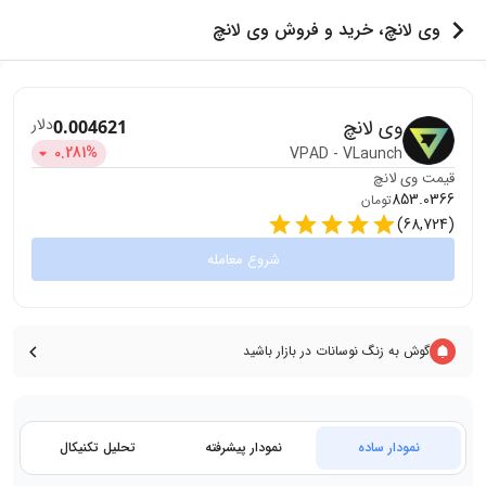
وی لانچ، خرید و فروش وی لانچ
وی لانچ
دلار
0.004621
0.281
%
VPAD
-
VLaunch
قیمت
وی لانچ
853.0366
تومان
)
68,724
(
شروع معامله
گوش به زنگ نوسانات در بازار باشید
نمودار ساده
نمودار پیشرفته
تحلیل تکنیکال