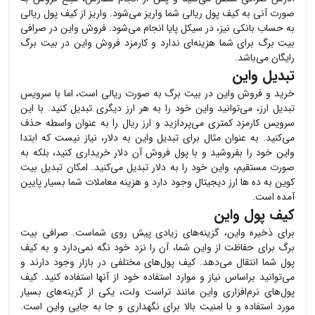
صورت آنی به کیف پول ریالی شما واریز می‌شود. واریز از کیف پول ریالی
به حساب بانکی نیز، در سیکل پایا انجام می‌شود. فروش
واین
در صرافی
بیت برگ برای شما هزینه‌ای ندارد و کارمزد فروش
واین
در بیت برگ
رایگان می‌باشد.
تبدیل واین
خرید و فروش
واین
در بیت برگ به صورت ریالی است، اما با سرویس
تبدیل ارز، می‌توانید
واین
خود را به هر ارز دیگری تبدیل کنید. با این
سرویس کارمزد کمتری می‌پردازید و ارز ریال را به عنوان واسطه حذف
می‌کنید. به عنوان مثال برای تبدیل
واین
به دلار، نیاز نیست که ابتدا
واین
خود را بفروشید و با پول فروش آن دلار خریداری کنید، بلکه به
صورت مستقیم،
واین
خود را به دلار تبدیل می‌کنید. امکان تبدیل بیت
کوین به ده ها ارز دیجیتال وجود دارد و هزینه معاملات شما بسیار پایین
آمده است.
کیف پول واین
برای ذخیره
واین
، گزینه‌های زیادی پیش روی شماست. صرافی بیت
برگ برای حفاظت از
واین
شما، آن را نزد خود نگه نمی‌دارد و به کیف
پول شما انتقال می‌دهد. کیف پول‌های مختلفی در بازار وجود دارند و
می‌توانید براساس نیاز و موارد استفاده خود از آنها استفاده کنید. کیف
پول‌های نرم‌افزاری
واین
مانند تراست ولت، یکی از گزینه‌های بسیار
مورد استفاده و با امنیت بالا برای نگهداری و جا به جایی
واین
است.