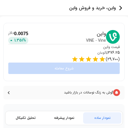
واین، خرید و فروش واین
واین
دلار
0.0075
1.351
%
VINE
-
Vine
قیمت
واین
1,376.25
تومان
)
29,700
(
شروع معامله
گوش به زنگ نوسانات در بازار باشید
نمودار ساده
نمودار پیشرفته
تحلیل تکنیکال