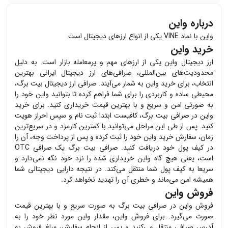
درباره واین
واین با نماد VINE یکی از انواع ارزهای دیجیتال است
خرید واین
ارز دیجیتال
واین
یکی از ارزهای مهم و پرمعامله بازار است. به دلیل
محدودیت‌های بین‌المللی، صرافی‌های ارز دیجیتال ایرانی بهترین
انتخاب، برای خرید
واین
به شمار می‌آیند. صرافی ارز دیجیتال بیت برگ،
محیطی ساده و کاربردی را برای شما فراهم کرده تا بتوانید
واین
خود را
به صورتی امن و سریع و با بهترین قیمت خریداری کنید. برای خرید
واین
در صرافی بیت برگ، کافیست ابتدا ثبت نام و سپس احراز هویت
کنید. پس از طی این مراحل می‌توانید با کمترین کارمزد و در سریع‌ترین
زمان، سفارش خرید
واین
خود را ثبت کرده و پس از پرداخت وجه، آن را
در کیف پول خود دریافت کنید. صرافی بیت برگ یک صرافی OTC
است، یعنی هیچ گاه
واین
خریداری شده را نزد خود نگه نمی‌دارد و
سریعا به کیف پول شما منتقل می‌کند. در نتیجه دارایی دیجیتالی شما
همیشه امن می‌ماند و خطری آن را تهدید نخواهد کرد.
فروش واین
فروش
واین
در صرافی بیت برگ به صورت سریع و با بهترین قیمت
صورت می‌گیرد. برای فروش
واین
، مقدار
واین
مورد نظر خود را به
آدرس صرافی منتقل می‌کنید و پس از انجام سفارش، مبلغ فروش به