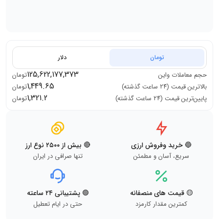
تومان
دلار
125,622,177,373
حجم معاملات
واین
تومان
1,449.65
بالاترین قیمت (۲۴ ساعت گذشته)
تومان
1,321.2
پایین‌ترین قیمت (۲۴ ساعت گذشته)
تومان
🔵 خرید وفروش ارزی
🔴 بیش از ۲۵۰۰ نوع ارز
سریع، آسان و مطمئن
تنها صرافی در ایران
🟡 قیمت های منصفانه
🟢 پشتیبانی ۲۴ ساعته
کمترین مقدار کارمزد
حتی در ایام تعطیل