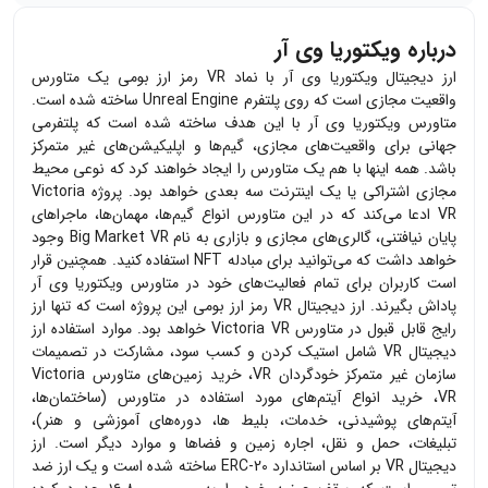
درباره ویکتوریا وی آر
ارز دیجیتال ویکتوریا وی آر با نماد VR رمز ارز بومی یک متاورس
واقعیت مجازی است که روی پلتفرم Unreal Engine ساخته شده است.
متاورس ویکتوریا وی آر با این هدف ساخته شده است که پلتفرمی
جهانی برای واقعیت‌های مجازی، گیم‌ها و اپلیکیشن‌های غیر متمرکز
باشد. همه اینها با هم یک متاورس را ایجاد خواهند کرد که نوعی محیط
مجازی اشتراکی یا یک اینترنت سه بعدی خواهد بود. پروژه Victoria
VR ادعا می‌کند که در این متاورس انواع گیم‌ها، مهمان‌ها، ماجراهای
پایان نیافتنی، گالری‌های مجازی و بازاری به نام Big Market VR وجود
خواهد داشت که می‌توانید برای مبادله NFT استفاده کنید. همچنین قرار
است کاربران برای تمام فعالیت‌های خود در متاورس ویکتوریا وی آر
پاداش بگیرند. ارز دیجیتال VR رمز ارز بومی این پروژه است که تنها ارز
رایج قابل قبول در متاورس Victoria VR خواهد بود. موارد استفاده ارز
دیجیتال VR شامل استیک کردن و کسب سود، مشارکت در تصمیمات
سازمان غیر متمرکز خودگردان VR، خرید زمین‌های متاورس Victoria
VR، خرید انواع آیتم‌های مورد استفاده در متاورس (ساختمان‌ها،
آیتم‌های پوشیدنی، خدمات، بلیط ها، دوره‌های آموزشی و هنر)،
تبلیغات،‌ حمل و نقل، اجاره زمین و فضاها و موارد دیگر است. ارز
دیجیتال VR بر اساس استاندارد ERC-20 ساخته شده است و یک ارز ضد