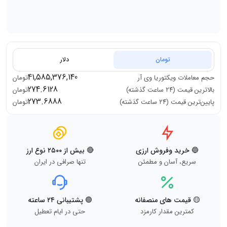
تومان
دلار
41,585,376,140
حجم معاملات
ویکتوریا وی آر
تومان
274.6128
بالاترین قیمت (۲۴ ساعت گذشته)
تومان
273.6888
پایین‌ترین قیمت (۲۴ ساعت گذشته)
تومان
🔵 خرید وفروش ارزی
🔴 بیش از ۲۵۰۰ نوع ارز
سریع، آسان و مطمئن
تنها صرافی در ایران
🟡 قیمت های منصفانه
🟢 پشتیبانی ۲۴ ساعته
کمترین مقدار کارمزد
حتی در ایام تعطیل