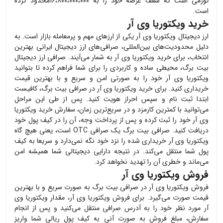
تورمی است که سقف عرضه خود را به ۱۶،۸۰۰،۰۰۰،۰۰۰محدود کرده
است.
خرید ویکتوریا وی آر
ارز دیجیتال
ویکتوریا وی آر
یکی از ارزهای مهم و پرمعامله بازار است. به
دلیل محدودیت‌های بین‌المللی، صرافی‌های ارز دیجیتال ایرانی بهترین
انتخاب، برای خرید
ویکتوریا وی آر
به شمار می‌آیند. صرافی ارز دیجیتال
بیت برگ، محیطی ساده و کاربردی را برای شما فراهم کرده تا بتوانید
ویکتوریا وی آر
خود را به صورتی امن و سریع و با بهترین قیمت
خریداری کنید. برای خرید
ویکتوریا وی آر
در صرافی بیت برگ، کافیست
ابتدا ثبت نام و سپس احراز هویت کنید. پس از طی این مراحل
می‌توانید با کمترین کارمزد و در سریع‌ترین زمان، سفارش خرید
ویکتوریا
وی آر
خود را ثبت کرده و پس از پرداخت وجه، آن را در کیف پول خود
دریافت کنید. صرافی بیت برگ یک صرافی OTC است، یعنی هیچ گاه
ویکتوریا وی آر
خریداری شده را نزد خود نگه نمی‌دارد و سریعا به کیف
پول شما منتقل می‌کند. در نتیجه دارایی دیجیتالی شما همیشه امن
می‌ماند و خطری آن را تهدید نخواهد کرد.
فروش ویکتوریا وی آر
فروش
ویکتوریا وی آر
در صرافی بیت برگ به صورت سریع و با بهترین
قیمت صورت می‌گیرد. برای فروش
ویکتوریا وی آر
، مقدار
ویکتوریا وی
آر
مورد نظر خود را به آدرس صرافی منتقل می‌کنید و پس از انجام
سفارش، مبلغ فروش به صورت آنی به کیف پول ریالی شما واریز