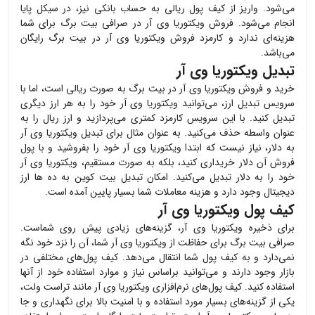
می‌شود. واریز از کیف پول ریالی به حساب بانکی نیز، در سیکل پایا
انجام می‌شود. فروش
ویکتوریا وی آر
در صرافی بیت برگ برای شما
هزینه‌ای ندارد و کارمزد فروش
ویکتوریا وی آر
در بیت برگ رایگان
می‌باشد.
تبدیل ویکتوریا وی آر
خرید و فروش
ویکتوریا وی آر
در بیت برگ به صورت ریالی است، اما با
سرویس تبدیل ارز، می‌توانید
ویکتوریا وی آر
خود را به هر ارز دیگری
تبدیل کنید. با این سرویس کارمزد کمتری می‌پردازید و ارز ریال را به
عنوان واسطه حذف می‌کنید. به عنوان مثال برای تبدیل
ویکتوریا وی آر
به دلار، نیاز نیست که ابتدا
ویکتوریا وی آر
خود را بفروشید و با پول
فروش آن دلار خریداری کنید، بلکه به صورت مستقیم،
ویکتوریا وی آر
خود را به دلار تبدیل می‌کنید. امکان تبدیل بیت کوین به ده ها ارز
دیجیتال وجود دارد و هزینه معاملات شما بسیار پایین آمده است.
کیف پول ویکتوریا وی آر
برای ذخیره
ویکتوریا وی آر
، گزینه‌های زیادی پیش روی شماست.
صرافی بیت برگ برای حفاظت از
ویکتوریا وی آر
شما، آن را نزد خود نگه
نمی‌دارد و به کیف پول شما انتقال می‌دهد. کیف پول‌های مختلفی در
بازار وجود دارند و می‌توانید براساس نیاز و موارد استفاده خود از آنها
استفاده کنید. کیف پول‌های نرم‌افزاری
ویکتوریا وی آر
مانند تراست ولت،
یکی از گزینه‌های بسیار مورد استفاده و با امنیت بالا برای نگهداری و جا