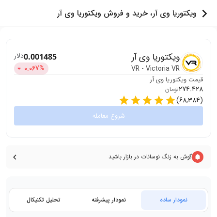
ویکتوریا وی آر، خرید و فروش ویکتوریا وی آر
ویکتوریا وی آر
دلار
0.001485
0.067
%
VR
-
Victoria VR
قیمت
ویکتوریا وی آر
274.428
تومان
)
68,384
(
شروع معامله
گوش به زنگ نوسانات در بازار باشید
نمودار ساده
نمودار پیشرفته
تحلیل تکنیکال