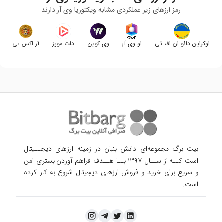
رمز ارزهای زیر عملکردی مشابه
ویکتوریا وی آر
دارند
اوکراین دائو ان اف تی
او وی آر
وی کوین
دات مووز
آر اکس تی
بیت برگ مجموعه‌ای دانش بنیان در زمینه ارزهای دیجــیتال
است کــه از ســال ۱۳۹۷ بــا هــدف فراهم آوردن
بستری امن
و سریع برای خرید و فروش ارزهای دیجیتال شروع به کار کرده
است.