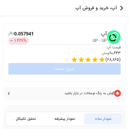
آپ، خرید و فروش آپ
آپ
دلار
0.057941
1.427
%
UP
-
UP
قیمت
آپ
10,643
تومان
)
68,865
(
شروع معامله
گوش به زنگ نوسانات در بازار باشید
نمودار ساده
نمودار پیشرفته
تحلیل تکنیکال