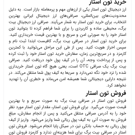
خرید تون استار
ارز دیجیتال
تون استار
یکی از ارزهای مهم و پرمعامله بازار است. به دلیل
محدودیت‌های بین‌المللی، صرافی‌های ارز دیجیتال ایرانی بهترین
انتخاب، برای خرید
تون استار
به شمار می‌آیند. صرافی ارز دیجیتال بیت
برگ، محیطی ساده و کاربردی را برای شما فراهم کرده تا بتوانید
تون
استار
خود را به صورتی امن و سریع و با بهترین قیمت خریداری کنید.
برای خرید
تون استار
در صرافی بیت برگ، کافیست ابتدا ثبت نام و
سپس احراز هویت کنید. پس از طی این مراحل می‌توانید با کمترین
کارمزد و در سریع‌ترین زمان، سفارش خرید
تون استار
خود را ثبت کرده
و پس از پرداخت وجه، آن را در کیف پول خود دریافت کنید. صرافی
بیت برگ یک صرافی OTC است، یعنی هیچ گاه
تون استار
خریداری
شده را نزد خود نگه نمی‌دارد و سریعا به کیف پول شما منتقل می‌کند. در
نتیجه دارایی دیجیتالی شما همیشه امن می‌ماند و خطری آن را تهدید
نخواهد کرد.
فروش تون استار
فروش
تون استار
در صرافی بیت برگ به صورت سریع و با بهترین
قیمت صورت می‌گیرد. برای فروش
تون استار
، مقدار
تون استار
مورد نظر
خود را به آدرس صرافی منتقل می‌کنید و پس از انجام سفارش، مبلغ
فروش به صورت آنی به کیف پول ریالی شما واریز می‌شود. واریز از کیف
پول ریالی به حساب بانکی نیز، در سیکل پایا انجام می‌شود. فروش
تون
استار
در صرافی بیت برگ برای شما هزینه‌ای ندارد و کارمزد فروش
تون