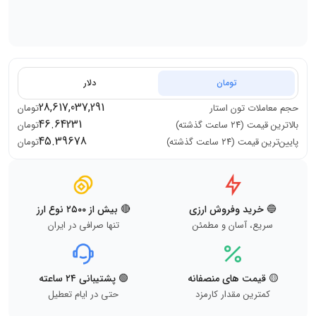
تومان
دلار
28,617,037,291
حجم معاملات
تون استار
تومان
46.64231
بالاترین قیمت (۲۴ ساعت گذشته)
تومان
45.39678
پایین‌ترین قیمت (۲۴ ساعت گذشته)
تومان
🔵 خرید وفروش ارزی
🔴 بیش از ۲۵۰۰ نوع ارز
سریع، آسان و مطمئن
تنها صرافی در ایران
🟡 قیمت های منصفانه
🟢 پشتیبانی ۲۴ ساعته
کمترین مقدار کارمزد
حتی در ایام تعطیل