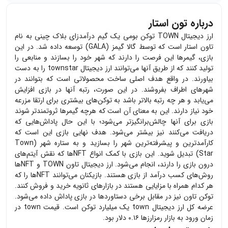
درباره تون استار
ارز دیجیتال TOWN توکن بومی یک گیم درآمدزای بلاک چینی به نام
تاون استار است که توسط
گالا گیمز (GALA)
توسعه داده شد. در این
بازی،‌ گیمرها این فرصت را دارند که شهر خود را بسازند و منابعی را
تولید کنند که از طریق آنها می‌توانند ارز دیجیتال townstar را به دست
بیاورند. در واقع هدف اصلی ساخت محصولاتی است که بتوانند در
شهرهای اطراف بفروشند. در این صورت، رتبه آنها در بازی افزایش
می‌یابد و هر چه رتبه بالاتر باشد به توکن‌های بیشتری برای ارتقا مزرعه
خود نیاز دارند. این به معنای آن است که هرچه گیمرها ثروتمندتر شوند
بازی برای آنها چالش‌برانگیزتر می‌شود؛ با این حال پاداش‌هایی که
دریافت می‌کنند نیز بیشتر می‌شود. هدف نهایی بازی این است که
کارآمدترین و پیشرفته‌ترین شهر را بسازید و به ستاره شهر (Town
Star) تبدیل شوید. این بازی با کمک انواع NFTها که نقش آیتم‌های
درون بازی را دارند، انجام می‌شود. ارز دیجیتال تاون TOWN و NFTها
روش‌های کسب درآمد از بازی هستند. بازیکنان می‌توانند NFTها را که
هر کدام همراه با مزایایی هستند در بازارهای ثانویه خرید و فروش کنند.
توکن تاون نیز در مقابل برخی دستاوردها در بازی پاداش داده می‌شود.
عرضه کل ارز دیجیتال town یک میلیارد توکن است. قیمت town در
زمان ورود به بازار رمزارزها ۰.۱۶ دلار بود.