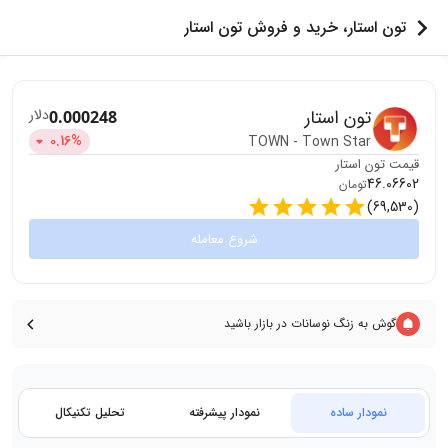
تون استار، خرید و فروش تون استار
تون استار
دلار
0.000248
0.16
%
TOWN
-
Town Star
قیمت
تون استار
46.06602
تومان
)
69,530
(
شروع معامله
گوش به زنگ نوسانات در بازار باشید
نمودار ساده
نمودار پیشرفته
تحلیل تکنیکال