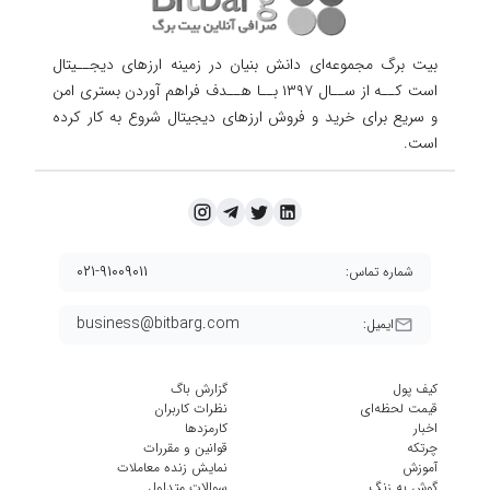
بیت برگ مجموعه‌ای دانش بنیان در زمینه ارزهای دیجــیتال
است کــه از ســال ۱۳۹۷ بــا هــدف فراهم آوردن
بستری امن
و سریع برای خرید و فروش ارزهای دیجیتال شروع به کار کرده
است.
۰۲۱-۹۱۰۰۹۰۱۱
شماره تماس:
business@bitbarg.com
ایمیل:
کیف پول
گزارش باگ
قیمت لحظه‌ای
نظرات کاربران
اخبار
کارمزد‌ها
چرتکه
قوانین و مقررات
آموزش
نمایش زنده معاملات
گوش به زنگ
سوالات متداول