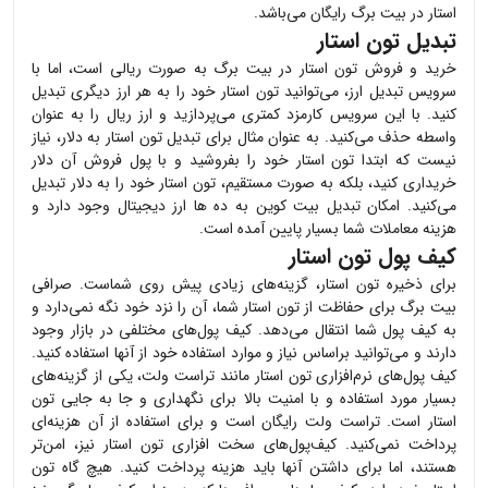
استار
در بیت برگ رایگان می‌باشد.
تبدیل تون استار
خرید و فروش
تون استار
در بیت برگ به صورت ریالی است، اما با
سرویس تبدیل ارز، می‌توانید
تون استار
خود را به هر ارز دیگری تبدیل
کنید. با این سرویس کارمزد کمتری می‌پردازید و ارز ریال را به عنوان
واسطه حذف می‌کنید. به عنوان مثال برای تبدیل
تون استار
به دلار، نیاز
نیست که ابتدا
تون استار
خود را بفروشید و با پول فروش آن دلار
خریداری کنید، بلکه به صورت مستقیم،
تون استار
خود را به دلار تبدیل
می‌کنید. امکان تبدیل بیت کوین به ده ها ارز دیجیتال وجود دارد و
هزینه معاملات شما بسیار پایین آمده است.
کیف پول تون استار
برای ذخیره
تون استار
، گزینه‌های زیادی پیش روی شماست. صرافی
بیت برگ برای حفاظت از
تون استار
شما، آن را نزد خود نگه نمی‌دارد و
به کیف پول شما انتقال می‌دهد. کیف پول‌های مختلفی در بازار وجود
دارند و می‌توانید براساس نیاز و موارد استفاده خود از آنها استفاده کنید.
کیف پول‌های نرم‌افزاری
تون استار
مانند تراست ولت، یکی از گزینه‌های
بسیار مورد استفاده و با امنیت بالا برای نگهداری و جا به جایی
تون
استار
است. تراست ولت رایگان است و برای استفاده از آن هزینه‌ای
پرداخت نمی‌کنید. کیف‌پول‌های سخت افزاری
تون استار
نیز، امن‌تر
هستند، اما برای داشتن آنها باید هزینه پرداخت کنید. هیچ گاه
تون