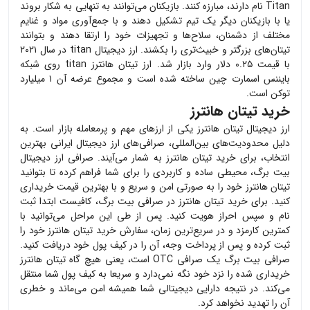
Titan نام دارند، مبارزه کنند. بازیکنان می‌توانند به تنهایی به شکار بروند
یا با بازیکنان دیگر یک تیم تشکیل دهند و با جمع‌آوری مواد و غنایم
مختلف از دشمنان، سلاح‌ها و تجهیزات خود را ارتقا دهند و بتوانند
تیتان‌های بزرگتر و خبیث‌تری را بکشند. ارز دیجیتال titan در سال ۲۰۲۱
با قیمت ۰.۲۵ دلار وارد بازار شد. ارز تیتان هانترز titan روی شبکه
بایننس اسمارت چین ساخته شده است و مجموع عرضه آن ۱ میلیارد
توکن است.
خرید تیتان هانترز
ارز دیجیتال
تیتان هانترز
یکی از ارزهای مهم و پرمعامله بازار است. به
دلیل محدودیت‌های بین‌المللی، صرافی‌های ارز دیجیتال ایرانی بهترین
انتخاب، برای خرید
تیتان هانترز
به شمار می‌آیند. صرافی ارز دیجیتال
بیت برگ، محیطی ساده و کاربردی را برای شما فراهم کرده تا بتوانید
تیتان هانترز
خود را به صورتی امن و سریع و با بهترین قیمت خریداری
کنید. برای خرید
تیتان هانترز
در صرافی بیت برگ، کافیست ابتدا ثبت
نام و سپس احراز هویت کنید. پس از طی این مراحل می‌توانید با
کمترین کارمزد و در سریع‌ترین زمان، سفارش خرید
تیتان هانترز
خود را
ثبت کرده و پس از پرداخت وجه، آن را در کیف پول خود دریافت کنید.
صرافی بیت برگ یک صرافی OTC است، یعنی هیچ گاه
تیتان هانترز
خریداری شده را نزد خود نگه نمی‌دارد و سریعا به کیف پول شما منتقل
می‌کند. در نتیجه دارایی دیجیتالی شما همیشه امن می‌ماند و خطری
آن را تهدید نخواهد کرد.