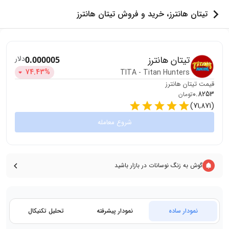
تیتان هانترز، خرید و فروش تیتان هانترز
دلار
تیتان هانترز
0.000005
74.43
%
TITA
-
Titan Hunters
قیمت
تیتان هانترز
0.8253
تومان
)
71,871
(
شروع معامله
گوش به زنگ نوسانات در بازار باشید
نمودار ساده
نمودار پیشرفته
تحلیل تکنیکال