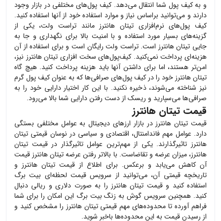
و به کیف پول شما انتقال می‌دهد. کیف پول‌های مختلفی در بازار وجود
دارند و می‌توانید براساس نیاز و موارد استفاده خود از آنها استفاده کنید.
کیف پول‌های نرم‌افزاری
تیتان هانترز
مانند تراست ولت، یکی از
گزینه‌های بسیار مورد استفاده و با امنیت بالا برای نگهداری و جا به
جایی
تیتان هانترز
است. تراست ولت رایگان است و برای استفاده از آن
هزینه‌ای پرداخت نمی‌کنید. کیف‌پول‌های سخت افزاری
تیتان هانترز
نیز،
امن‌تر هستند، اما برای داشتن آنها باید هزینه پرداخت کنید. هیچ گاه
تیتان هانترز
خود را در کیف پول‌های صرافی‌ها که به عنوان کیف پول گرم
نیز شناخته می‌شوند، ذخیره نکنید. با این کار اختیار دارایی خود را به
صرافی‌ها می‌سپارید و ریسک از دست رفتن دارایی شما بالا می‌رود.
قیمت تیتان هانترز
قیمت
تیتان هانترز
در بازار ارزهای دیجیتال به عوامل مختلفی بستگی
دارد. عوامل مهم فاندامنتال، اقتصادی و سیاسی در نوسان قیمتی
تیتان
هانترز
تاثیرگذارند. یکی از مهم‌ترین عوامل تاثیرگذار در قیمت
تیتان
هانترز
، میزان عرضه و تقاضاست. با بالاتر رفتن عرضه
تیتان هانترز
قیمت
آن کاهش می‌یابد و برعکس. برای اطلاع از قیمت
تیتان هانترز
و
تاریخچه قیمتی آن، می‌توانید از سرویس قیمت لحظه‌ای بیت برگ
استفاده کنید و قیمت
تیتان هانترز
را به صورت دلاری و ریالی دنبال
کنید. همچنین سرویس گوش به زنگ بیت برگ این امکان را برای شما
فراهم آورده تا محدوده‌های مهم قیمتی
تیتان هانترز
را مشخص کنید و
از رسیدن قیمت به این محدوده‌ها باخبر شوید.