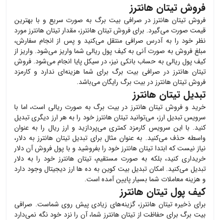
فروش تیتان هانترز
فروش
تیتان هانترز
در صرافی بیت برگ به صورت سریع و با بهترین
قیمت صورت می‌گیرد. برای فروش
تیتان هانترز
، مقدار
تیتان هانترز
مورد
نظر خود را به آدرس صرافی منتقل می‌کنید و پس از انجام سفارش،
مبلغ فروش به صورت آنی به کیف پول ریالی شما واریز می‌شود. واریز از
کیف پول ریالی به حساب بانکی نیز، در سیکل پایا انجام می‌شود. فروش
تیتان هانترز
در صرافی بیت برگ برای شما هزینه‌ای ندارد و کارمزد
فروش
تیتان هانترز
در بیت برگ رایگان می‌باشد.
تبدیل تیتان هانترز
خرید و فروش
تیتان هانترز
در بیت برگ به صورت ریالی است، اما با
سرویس تبدیل ارز، می‌توانید
تیتان هانترز
خود را به هر ارز دیگری تبدیل
کنید. با این سرویس کارمزد کمتری می‌پردازید و ارز ریال را به عنوان
واسطه حذف می‌کنید. به عنوان مثال برای تبدیل
تیتان هانترز
به دلار،
نیاز نیست که ابتدا
تیتان هانترز
خود را بفروشید و با پول فروش آن دلار
خریداری کنید، بلکه به صورت مستقیم،
تیتان هانترز
خود را به دلار
تبدیل می‌کنید. امکان تبدیل بیت کوین به ده ها ارز دیجیتال وجود دارد
و هزینه معاملات شما بسیار پایین آمده است.
کیف پول تیتان هانترز
برای ذخیره
تیتان هانترز
، گزینه‌های زیادی پیش روی شماست. صرافی
بیت برگ برای حفاظت از
تیتان هانترز
شما، آن را نزد خود نگه نمی‌دارد