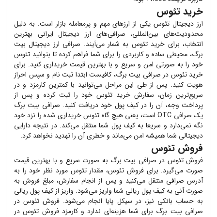
خرید تئوس
ارز دیجیتال
تئوس
یکی از ارزهای مهم و پرمعامله بازار است. به دلیل
محدودیت‌های بین‌المللی، صرافی‌های ارز دیجیتال ایرانی بهترین
انتخاب، برای خرید
تئوس
به شمار می‌آیند. صرافی ارز دیجیتال بیت
برگ، محیطی ساده و کاربردی را برای شما فراهم کرده تا بتوانید
تئوس
خود را به صورتی امن و سریع و با بهترین قیمت خریداری کنید. برای
خرید
تئوس
در صرافی بیت برگ، کافیست ابتدا ثبت نام و سپس احراز
هویت کنید. پس از طی این مراحل می‌توانید با کمترین کارمزد و در
سریع‌ترین زمان، سفارش خرید
تئوس
خود را ثبت کرده و پس از
پرداخت وجه، آن را در کیف پول خود دریافت کنید. صرافی بیت برگ
یک صرافی OTC است، یعنی هیچ گاه
تئوس
خریداری شده را نزد خود
نگه نمی‌دارد و سریعا به کیف پول شما منتقل می‌کند. در نتیجه دارایی
دیجیتالی شما همیشه امن می‌ماند و خطری آن را تهدید نخواهد کرد.
فروش تئوس
فروش
تئوس
در صرافی بیت برگ به صورت سریع و با بهترین قیمت
صورت می‌گیرد. برای فروش
تئوس
، مقدار
تئوس
مورد نظر خود را به
آدرس صرافی منتقل می‌کنید و پس از انجام سفارش، مبلغ فروش به
صورت آنی به کیف پول ریالی شما واریز می‌شود. واریز از کیف پول ریالی
به حساب بانکی نیز، در سیکل پایا انجام می‌شود. فروش
تئوس
در
صرافی بیت برگ برای شما هزینه‌ای ندارد و کارمزد فروش
تئوس
در