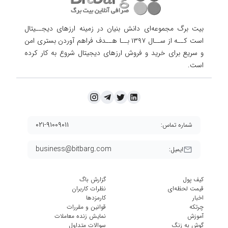
بیت برگ مجموعه‌ای دانش بنیان در زمینه ارزهای دیجــیتال
است کــه از ســال ۱۳۹۷ بــا هــدف فراهم آوردن
بستری امن
و سریع برای خرید و فروش ارزهای دیجیتال شروع به کار کرده
است.
۰۲۱-۹۱۰۰۹۰۱۱
شماره تماس:
business@bitbarg.com
ایمیل:
کیف پول
گزارش باگ
قیمت لحظه‌ای
نظرات کاربران
اخبار
کارمزد‌ها
چرتکه
قوانین و مقررات
آموزش
نمایش زنده معاملات
گوش به زنگ
سوالات متداول