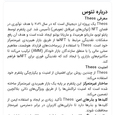
درباره تئوس
معرفی Theos
Theos یک پروژه ارز دیجیتال است که در سال 2021 با هدف نوآوری در
فضای NFT (توکن‌های غیرقابل تعویض) تأسیس شد. این پلتفرم توسط
پابلو لوبو، ماریانو هرمیدا، و ماریانا بوئنو ایجاد شده است و هدف آن رفع
مشکلات نقدینگی مرتبط با NFT‌ها از طریق بازار هیبریدی غیرمتمرکز
خود است. Theos با استفاده از زیرساخت‌های قرارداد هوشمند، مفاهیم
سنتی مالی را با منطق سازندگان بازار خودکار (AMM) ترکیب می‌کند تا
مکانیزم‌های بازاری را ایجاد کند که نقدینگی فوری برای NFT‌ها فراهم
کند.
امنیت Theos
Theos از چندین روش برای اطمینان از امنیت و یکپارچگی پلتفرم خود
استفاده می‌کند:
ساختار غیرمتمرکز
: این پلتفرم بر پایه یک بازار هیبریدی غیرمتمرکز ساخته
شده است که امنیت تراکنش‌ها را از طریق ویژگی‌های ذاتی بلاکچین
تضمین می‌کند.
کلیدها و بذرهای امن
: Theos تأکید زیادی بر ایجاد و استفاده ایمن از
کلیدها و بذرها دارد تا دارایی‌های کاربران در برابر دسترسی غیرمجاز
محافظت شوند.