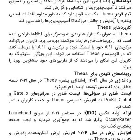
برنامه‌های باگ بانتی
: این برنامه‌ها افراد و محققان امنیتی را تشویق
می‌کنند تا آسیب‌پذیری‌ها را شناسایی و گزارش کنند.
تیم قرمز
: Theos یک تیم قرمز دارد که به طور مداوم اقدامات امنیتی
پلتفرم را آزمایش و چالش می‌کند تا آسیب‌پذیری‌ها را شناسایی کند.
کاربردهای Theos
Theos به عنوان یک بازار هیبریدی غیرمتمرکز برای NFT‌ها طراحی شده
است که از زیرساخت‌های قرارداد هوشمند بهره می‌برد. کاربران می‌توانند
توکن‌های APT خود را استیک کرده و توکن‌های tAPT را دریافت کنند
که در اکوسیستم Theos استفاده می‌شوند. این ویژگی استیکینگ به
کاربران این امکان را می‌دهد که از دارایی‌های خود بیشترین بهره را
ببرند.
رویدادهای کلیدی برای Theos
راه‌اندازی در سال 2021
: راه‌اندازی پلتفرم Theos در سال 2021 نقطه
عطفی بود که مسیر توسعه آینده را فراهم کرد.
لیست شدن در صرافی‌ها
: لیست شدن در صرافی‌های Gate.io و
ProBit Global به افزایش دسترسی Theos و جذب کاربران بیشتر
کمک کرد.
ارائه اولیه دکس (IDO)
: در سپتامبر 2021 از طریق Launchpad
OccamRazer برگزار شد که به جمع‌آوری سرمایه و ایجاد جامعه
پشتیبان کمک کرد.
افزایش ارزش در سال 2024
: افزایش ارزش نشان‌دهنده پذیرش و
کاربرد فزاینده Theos بود.