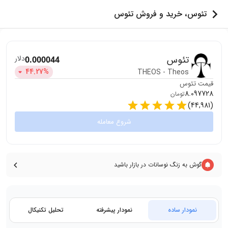
تئوس، خرید و فروش تئوس
تئوس
دلار
0.000044
44.27
%
THEOS
-
Theos
قیمت
تئوس
8.097728
تومان
)
44,981
(
شروع معامله
گوش به زنگ نوسانات در بازار باشید
نمودار ساده
نمودار پیشرفته
تحلیل تکنیکال