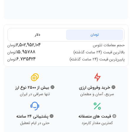
تومان
دلار
2,502,952,104
حجم معاملات
تئوس
تومان
15.95788
بالاترین قیمت (۲۴ ساعت گذشته)
تومان
6.735424
پایین‌ترین قیمت (۲۴ ساعت گذشته)
تومان
🔵 خرید وفروش ارزی
🔴 بیش از ۲۵۰۰ نوع ارز
سریع، آسان و مطمئن
تنها صرافی در ایران
🟡 قیمت های منصفانه
🟢 پشتیبانی ۲۴ ساعته
کمترین مقدار کارمزد
حتی در ایام تعطیل