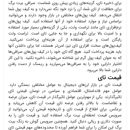
برای ذخیره
تای
، گزینه‌های زیادی پیش روی شماست. صرافی بیت برگ
برای حفاظت از
تای
شما، آن را نزد خود نگه نمی‌دارد و به کیف پول شما
انتقال می‌دهد. کیف پول‌های مختلفی در بازار وجود دارند و می‌توانید
براساس نیاز و موارد استفاده خود از آنها استفاده کنید. کیف پول‌های
نرم‌افزاری
تای
مانند تراست ولت، یکی از گزینه‌های بسیار مورد استفاده
و با امنیت بالا برای نگهداری و جا به جایی
تای
است. تراست ولت
رایگان است و برای استفاده از آن هزینه‌ای پرداخت نمی‌کنید.
کیف‌پول‌های سخت افزاری
تای
نیز، امن‌تر هستند، اما برای داشتن آنها
باید هزینه پرداخت کنید. هیچ گاه
تای
خود را در کیف پول‌های صرافی‌ها
که به عنوان کیف پول گرم نیز شناخته می‌شوند، ذخیره نکنید. با این کار
اختیار دارایی خود را به صرافی‌ها می‌سپارید و ریسک از دست رفتن
دارایی شما بالا می‌رود.
قیمت تای
قیمت
تای
در بازار ارزهای دیجیتال به عوامل مختلفی بستگی دارد.
عوامل مهم فاندامنتال، اقتصادی و سیاسی در نوسان قیمتی
تای
تاثیرگذارند. یکی از مهم‌ترین عوامل تاثیرگذار در قیمت
تای
، میزان عرضه
و تقاضاست. با بالاتر رفتن عرضه
تای
قیمت آن کاهش می‌یابد و
برعکس. برای اطلاع از قیمت
تای
و تاریخچه قیمتی آن، می‌توانید از
سرویس قیمت لحظه‌ای بیت برگ استفاده کنید و قیمت
تای
را به
صورت دلاری و ریالی دنبال کنید. همچنین سرویس گوش به زنگ بیت
برگ این امکان را برای شما فراهم آورده تا محدوده‌های مهم قیمتی
تای