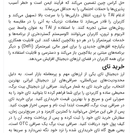
حل کراس چین تضمین می‌کند که فرآیند ایمن است و خطر آسیب
پذیری‌ها یا حملات احتمالی را به حداقل می‌رساند.
ادغام TAI با ترون، انتقال دارایی‌ها را با سرعت بالا تسهیل می‌کند و
کاربران را قادر می‌سازد تا معاملات نزدیک به آنی را در مقایسه با
روش‌های سنتی تجربه کنند. با استفاده از TAI به عنوان واسط بین
اتریوم و ترون، کاربران می‌توانند اکوسیستم گسترده‌تری از برنامه‌ها و
خدمات غیرمتمرکز را در هر دو بلاکچین کشف کنند. این قابلیت همکاری
یکپارچه افق‌های جدیدی را برای امور مالی غیرمتمرکز (DeFi) و دیگر
برنامه‌های مبتنی بر بلاکچین باز می‌کند و دسترسی و قابلیت استفاده را
برای همه کاربران در فضای ارزهای دیجیتال افزایش می‌دهد.
خرید تای
ارز دیجیتال
تای
یکی از ارزهای مهم و پرمعامله بازار است. به دلیل
محدودیت‌های بین‌المللی، صرافی‌های ارز دیجیتال ایرانی بهترین
انتخاب، برای خرید
تای
به شمار می‌آیند. صرافی ارز دیجیتال بیت برگ،
محیطی ساده و کاربردی را برای شما فراهم کرده تا بتوانید
تای
خود را به
صورتی امن و سریع و با بهترین قیمت خریداری کنید. برای خرید
تای
در صرافی بیت برگ، کافیست ابتدا ثبت نام و سپس احراز هویت کنید.
پس از طی این مراحل می‌توانید با کمترین کارمزد و در سریع‌ترین زمان،
سفارش خرید
تای
خود را ثبت کرده و پس از پرداخت وجه، آن را در
کیف پول خود دریافت کنید. صرافی بیت برگ یک صرافی OTC است،
یعنی هیچ گاه
تای
خریداری شده را نزد خود نگه نمی‌دارد و سریعا به