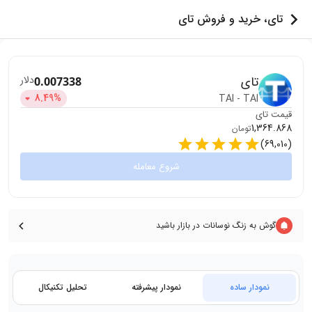
تای، خرید و فروش تای
تای
دلار
0.007338
8.49
%
TAI
-
TAI
قیمت
تای
1,364.868
تومان
)
69,010
(
شروع معامله
گوش به زنگ نوسانات در بازار باشید
نمودار ساده
نمودار پیشرفته
تحلیل تکنیکال