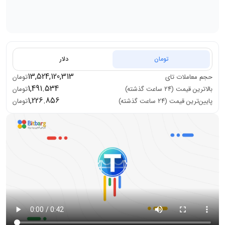
تومان
دلار
13,524,120,313
حجم معاملات
تای
تومان
1,491.534
بالاترین قیمت (۲۴ ساعت گذشته)
تومان
1,226.856
پایین‌ترین قیمت (۲۴ ساعت گذشته)
تومان