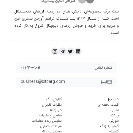
بیت برگ مجموعه‌ای دانش بنیان در زمینه ارزهای دیجــیتال
است کــه از ســال ۱۳۹۷ بــا هــدف فراهم آوردن
بستری امن
و سریع برای خرید و فروش ارزهای دیجیتال شروع به کار کرده
است.
۰۲۱-۹۱۰۰۹۰۱۱
شماره تماس:
business@bitbarg.com
ایمیل:
کیف پول
گزارش باگ
قیمت لحظه‌ای
نظرات کاربران
اخبار
کارمزد‌ها
چرتکه
قوانین و مقررات
آموزش
نمایش زنده معاملات
گوش به زنگ
سوالات متداول
گنجینه
مستندات API