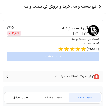
تی بیست و سه، خرید و فروش تی بیست و سه
تی بیست و سه
دلار
0
3.8
%
T23
-
T23
قیمت
تی بیست و سه
0.00001
تومان
)
69,573
(
شروع معامله
گوش به زنگ نوسانات در بازار باشید
نمودار ساده
نمودار پیشرفته
تحلیل تکنیکال