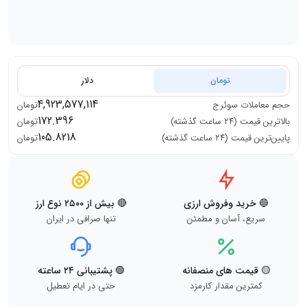
تومان
دلار
4,923,577,114
حجم معاملات
سوئرج
تومان
172.396
بالاترین قیمت (۲۴ ساعت گذشته)
تومان
105.8218
پایین‌ترین قیمت (۲۴ ساعت گذشته)
تومان
🔵 خرید وفروش ارزی
🔴 بیش از ۲۵۰۰ نوع ارز
سریع، آسان و مطمئن
تنها صرافی در ایران
🟡 قیمت های منصفانه
🟢 پشتیبانی ۲۴ ساعته
کمترین مقدار کارمزد
حتی در ایام تعطیل