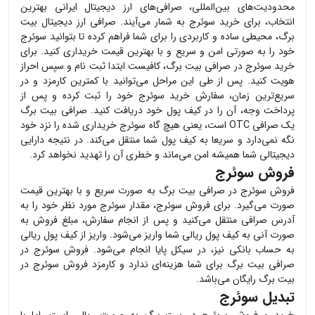
محدودیت‌های بین‌المللی، صرافی‌های ارز دیجیتال ایرانی بهترین
انتخاب، برای خرید
سوئرج
به شمار می‌آیند. صرافی ارز دیجیتال بیت
برگ، محیطی ساده و کاربردی را برای شما فراهم کرده تا بتوانید
سوئرج
خود را به صورتی امن و سریع و با بهترین قیمت خریداری کنید. برای
خرید
سوئرج
در صرافی بیت برگ، کافیست ابتدا ثبت نام و سپس احراز
هویت کنید. پس از طی این مراحل می‌توانید با کمترین کارمزد و در
سریع‌ترین زمان، سفارش خرید
سوئرج
خود را ثبت کرده و پس از
پرداخت وجه، آن را در کیف پول خود دریافت کنید. صرافی بیت برگ
یک صرافی OTC است، یعنی هیچ گاه
سوئرج
خریداری شده را نزد خود
نگه نمی‌دارد و سریعا به کیف پول شما منتقل می‌کند. در نتیجه دارایی
دیجیتالی شما همیشه امن می‌ماند و خطری آن را تهدید نخواهد کرد.
فروش سوئرج
فروش
سوئرج
در صرافی بیت برگ به صورت سریع و با بهترین قیمت
صورت می‌گیرد. برای فروش
سوئرج
، مقدار
سوئرج
مورد نظر خود را به
آدرس صرافی منتقل می‌کنید و پس از انجام سفارش، مبلغ فروش به
صورت آنی به کیف پول ریالی شما واریز می‌شود. واریز از کیف پول ریالی
به حساب بانکی نیز، در سیکل پایا انجام می‌شود. فروش
سوئرج
در
صرافی بیت برگ برای شما هزینه‌ای ندارد و کارمزد فروش
سوئرج
در
بیت برگ رایگان می‌باشد.
تبدیل سوئرج