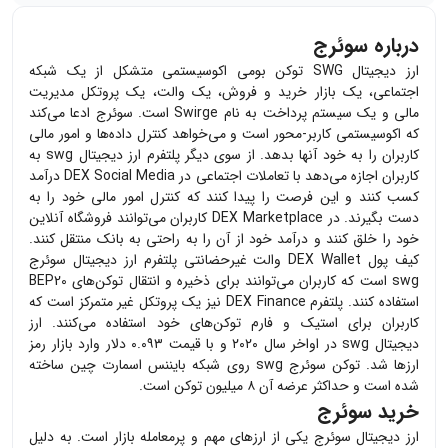
درباره سوئرج
ارز دیجیتال SWG توکن بومی اکوسیستمی متشکل از یک شبکه
اجتماعی، یک بازار خرید و فروش، یک والت، یک پروتکل مدیریت
مالی و یک سیستم پرداخت به نام Swirge است. سوئرج ادعا می‌کند
که اکوسیستمی کاربر-محور است و می‌خواهد کنترل داده‌ها و امور مالی
کاربران را به خود آنها بدهد. از سوی دیگر پلتفرم ارز دیجیتال swg به
کاربران اجازه می‌دهد با تعاملات اجتماعی در DEX Social Media درآمد
کسب کنند و این فرصت را پیدا کنند که کنترل امور مالی خود را به
دست بگیرند. در DEX Marketplace کاربران می‌توانند فروشگاه آنلاین
خود را خلق کنند و درآمد خود از آن را به راحتی به بانک منتقل کنند.
کیف پول DEX Wallet والت غیرحضانتی پلتفرم ارز دیجیتال سوئرج
swg است که کاربران می‌توانند برای ذخیره و انتقال توکن‌های BEP20
استفاده کنند. پلتفرم DEX Finance نیز یک پروتکل غیر متمرکز است که
کاربران برای استیک و فارم توکن‌های خود استفاده می‌کنند. ارز
دیجیتال swg در اواخر سال ۲۰۲۰ و با قیمت ۰.۰۹۳ دلار وارد بازار رمز
ارزها شد. توکن سوئرج swg روی شبکه بایننس اسمارت چین ساخته
شده است و حداکثر عرضه آن ۸ میلیون توکن است.
خرید سوئرج
ارز دیجیتال
سوئرج
یکی از ارزهای مهم و پرمعامله بازار است. به دلیل