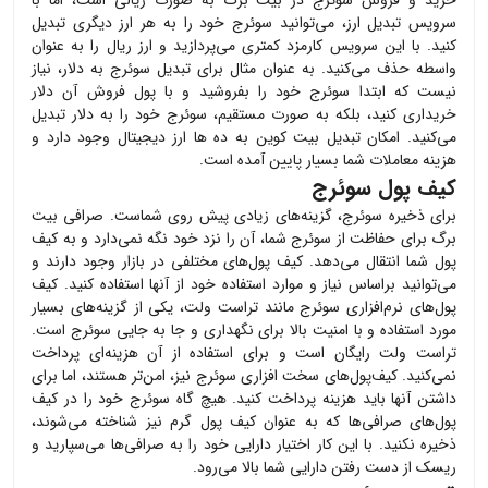
خرید و فروش
سوئرج
در بیت برگ به صورت ریالی است، اما با
سرویس تبدیل ارز، می‌توانید
سوئرج
خود را به هر ارز دیگری تبدیل
کنید. با این سرویس کارمزد کمتری می‌پردازید و ارز ریال را به عنوان
واسطه حذف می‌کنید. به عنوان مثال برای تبدیل
سوئرج
به دلار، نیاز
نیست که ابتدا
سوئرج
خود را بفروشید و با پول فروش آن دلار
خریداری کنید، بلکه به صورت مستقیم،
سوئرج
خود را به دلار تبدیل
می‌کنید. امکان تبدیل بیت کوین به ده ها ارز دیجیتال وجود دارد و
هزینه معاملات شما بسیار پایین آمده است.
کیف پول سوئرج
برای ذخیره
سوئرج
، گزینه‌های زیادی پیش روی شماست. صرافی بیت
برگ برای حفاظت از
سوئرج
شما، آن را نزد خود نگه نمی‌دارد و به کیف
پول شما انتقال می‌دهد. کیف پول‌های مختلفی در بازار وجود دارند و
می‌توانید براساس نیاز و موارد استفاده خود از آنها استفاده کنید. کیف
پول‌های نرم‌افزاری
سوئرج
مانند تراست ولت، یکی از گزینه‌های بسیار
مورد استفاده و با امنیت بالا برای نگهداری و جا به جایی
سوئرج
است.
تراست ولت رایگان است و برای استفاده از آن هزینه‌ای پرداخت
نمی‌کنید. کیف‌پول‌های سخت افزاری
سوئرج
نیز، امن‌تر هستند، اما برای
داشتن آنها باید هزینه پرداخت کنید. هیچ گاه
سوئرج
خود را در کیف
پول‌های صرافی‌ها که به عنوان کیف پول گرم نیز شناخته می‌شوند،
ذخیره نکنید. با این کار اختیار دارایی خود را به صرافی‌ها می‌سپارید و
ریسک از دست رفتن دارایی شما بالا می‌رود.