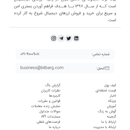
است کــه از ســال ۱۳۹۷ بــا هــدف فراهم آوردن
بستری امن
و سریع برای خرید و فروش ارزهای دیجیتال شروع به کار کرده
است.
۰۲۱-۹۱۰۰۹۰۱۱
شماره تماس:
business@bitbarg.com
ایمیل:
کیف پول
گزارش باگ
قیمت لحظه‌ای
نظرات کاربران
اخبار
کارمزد‌ها
چرتکه
قوانین و مقررات
آموزش
نمایش زنده معاملات
گوش به زنگ
سوالات متداول
گنجینه
مستندات API
ارتباط با ما
فرصت‌های شغلی
ارتباط با مدیریت
درباره ما