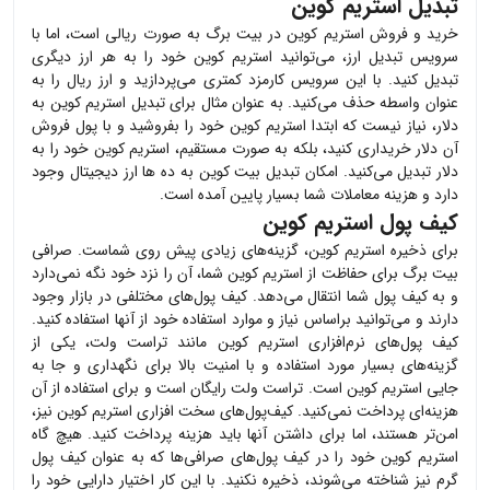
تبدیل استریم کوین
خرید و فروش
استریم کوین
در بیت برگ به صورت ریالی است، اما با
سرویس تبدیل ارز، می‌توانید
استریم کوین
خود را به هر ارز دیگری
تبدیل کنید. با این سرویس کارمزد کمتری می‌پردازید و ارز ریال را به
عنوان واسطه حذف می‌کنید. به عنوان مثال برای تبدیل
استریم کوین
به
دلار، نیاز نیست که ابتدا
استریم کوین
خود را بفروشید و با پول فروش
آن دلار خریداری کنید، بلکه به صورت مستقیم،
استریم کوین
خود را به
دلار تبدیل می‌کنید. امکان تبدیل بیت کوین به ده ها ارز دیجیتال وجود
دارد و هزینه معاملات شما بسیار پایین آمده است.
کیف پول استریم کوین
برای ذخیره
استریم کوین
، گزینه‌های زیادی پیش روی شماست. صرافی
بیت برگ برای حفاظت از
استریم کوین
شما، آن را نزد خود نگه نمی‌دارد
و به کیف پول شما انتقال می‌دهد. کیف پول‌های مختلفی در بازار وجود
دارند و می‌توانید براساس نیاز و موارد استفاده خود از آنها استفاده کنید.
کیف پول‌های نرم‌افزاری
استریم کوین
مانند تراست ولت، یکی از
گزینه‌های بسیار مورد استفاده و با امنیت بالا برای نگهداری و جا به
جایی
استریم کوین
است. تراست ولت رایگان است و برای استفاده از آن
هزینه‌ای پرداخت نمی‌کنید. کیف‌پول‌های سخت افزاری
استریم کوین
نیز،
امن‌تر هستند، اما برای داشتن آنها باید هزینه پرداخت کنید. هیچ گاه
استریم کوین
خود را در کیف پول‌های صرافی‌ها که به عنوان کیف پول
گرم نیز شناخته می‌شوند، ذخیره نکنید. با این کار اختیار دارایی خود را