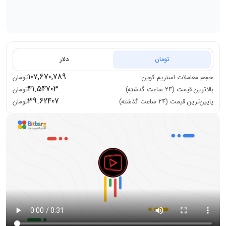
تومان
دلار
107,670,789
حجم معاملات
استریم کوین
تومان
41.54703
بالاترین قیمت (۲۴ ساعت گذشته)
تومان
39.62407
پایین‌ترین قیمت (۲۴ ساعت گذشته)
تومان