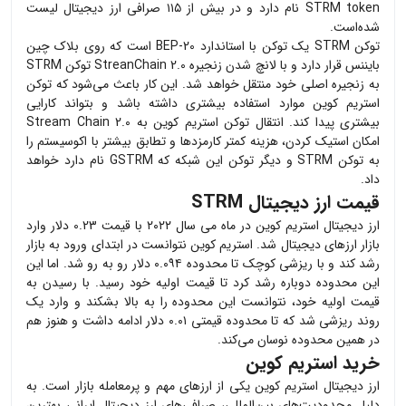
STRM token
نام دارد و در بیش از ۱۱۵ صرافی ارز دیجیتال لیست
شده‌است.
توکن
STRM
یک توکن با استاندارد
BEP-20
است که روی بلاک چین
بایننس قرار دارد و با لانچ شدن زنجیره
StreanChain 2.0
توکن
STRM
به زنجیره اصلی خود منتقل خواهد شد. این کار باعث می‌شود که توکن
استریم کوین موارد استفاده بیشتری داشته باشد و بتواند کارایی
بیشتری پیدا کند. انتقال توکن استریم کوین به
Stream Chain 2.0
امکان استیک کردن، هزینه کمتر کارمزدها و تطابق بیشتر با اکوسیستم را
به توکن
STRM
و دیگر توکن این شبکه که
GSTRM
نام دارد خواهد
داد.
قیمت ارز دیجیتال
STRM
ارز دیجیتال استریم کوین در ماه می سال ۲۰۲۲ با قیمت
0.23
دلار وارد
بازار ارزهای دیجیتال شد. استریم کوین نتوانست در ابتدای ورود به بازار
رشد کند و با ریزشی کوچک تا محدوده ۰.۰۹۴ دلار رو به رو شد. اما این
این محدوده دوباره رشد کرد تا قیمت اولیه خود رسید. با رسیدن به
قیمت اولیه خود، نتوانست این محدوده را به بالا بشکند و وارد یک
روند ریزشی شد که تا محدوده قیمتی ۰.۰۱ دلار ادامه داشت و هنوز هم
در همین محدوده نوسان می‌کند.
خرید استریم کوین
ارز دیجیتال
استریم کوین
یکی از ارزهای مهم و پرمعامله بازار است. به
دلیل محدودیت‌های بین‌المللی، صرافی‌های ارز دیجیتال ایرانی بهترین