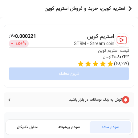
استریم کوین، خرید و فروش استریم کوین
استریم کوین
دلار
0.000221
1.56
%
STRM
-
Stream coin
قیمت
استریم کوین
40.80743
تومان
)
68,217
(
شروع معامله
گوش به زنگ نوسانات در بازار باشید
نمودار ساده
نمودار پیشرفته
تحلیل تکنیکال