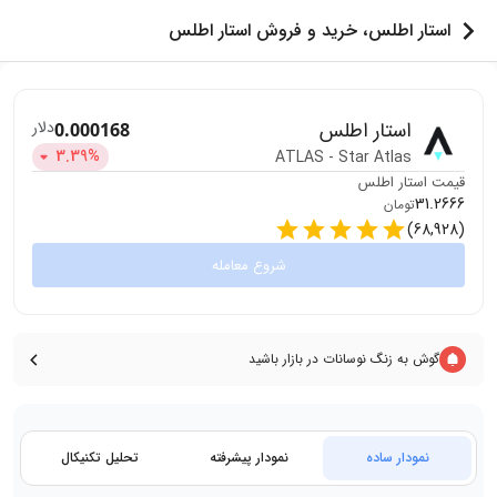
استار اطلس، خرید و فروش استار اطلس
استار اطلس
دلار
0.000168
3.39
%
ATLAS
-
Star Atlas
قیمت
استار اطلس
31.2666
تومان
)
68,928
(
شروع معامله
گوش به زنگ نوسانات در بازار باشید
نمودار ساده
نمودار پیشرفته
تحلیل تکنیکال