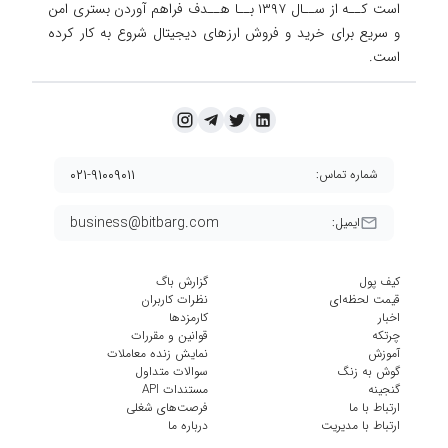
است کــه از ســال ۱۳۹۷ بــا هــدف فراهم آوردن
بستری امن
و سریع برای خرید و فروش ارزهای دیجیتال شروع به کار کرده
است.
۰۲۱-۹۱۰۰۹۰۱۱
شماره تماس:
business@bitbarg.com
ایمیل:
کیف پول
گزارش باگ
قیمت لحظه‌ای
نظرات کاربران
اخبار
کارمزد‌ها
چرتکه
قوانین و مقررات
آموزش
نمایش زنده معاملات
گوش به زنگ
سوالات متداول
گنجینه
مستندات API
ارتباط با ما
فرصت‌های شغلی
ارتباط با مدیریت
درباره ما