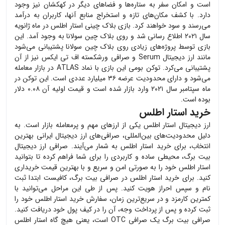
است و امکان سفر به ستاره‌ها و فضاهای دیگر در کهکشان نیز وجود
دارد. با کشف مکان‌های تازه و استخراج منابع آنها، کاربران به درآمد
می‌رسند و سود خواهند کرد. بازی بلاک چینی استار اطلس در ماه ژانویه
سال ۲۰۲۱ اطلاع رسانی شد و روی بلاک چین سولانا به وجود آمد. این
بازی توسط پروژه‌های زیادی روی بلاک چین سولانا پشتیبانی می‌شود
مانند ارز دیجیتال
Serum
و صرافی ورشکسته اف تی ایکس نیز از آن
پشتیبانی می‌کرد. توکن بومی این بازی با نماد
ATLAS
در بازار معامله
می‌شود و دارای محدودیت عرضه ۳۶ میلیارد عددی است. این توکن در
ماه سپتامبر سال ۲۰۲۱ وارد بازار شده است و قیمت اولیه آن ۰.۰۸ دلار
بوده است.
خرید استار اطلس
ارز دیجیتال
استار اطلس
یکی از ارزهای مهم و پرمعامله بازار است. به
دلیل محدودیت‌های بین‌المللی، صرافی‌های ارز دیجیتال ایرانی بهترین
انتخاب، برای خرید
استار اطلس
به شمار می‌آیند. صرافی ارز دیجیتال
بیت برگ، محیطی ساده و کاربردی را برای شما فراهم کرده تا بتوانید
استار اطلس
خود را به صورتی امن و سریع و با بهترین قیمت خریداری
کنید. برای خرید
استار اطلس
در صرافی بیت برگ، کافیست ابتدا ثبت
نام و سپس احراز هویت کنید. پس از طی این مراحل می‌توانید با
کمترین کارمزد و در سریع‌ترین زمان، سفارش خرید
استار اطلس
خود را
ثبت کرده و پس از پرداخت وجه، آن را در کیف پول خود دریافت کنید.
صرافی بیت برگ یک صرافی OTC است، یعنی هیچ گاه
استار اطلس