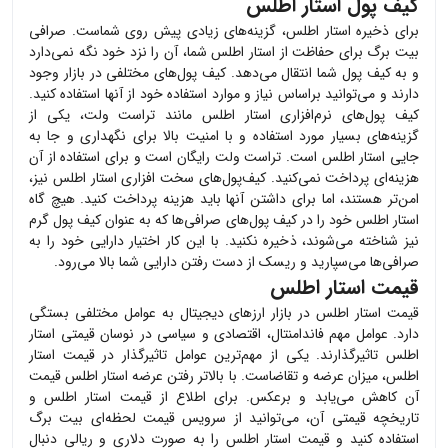
کیف پول استار اطلس
برای ذخیره
استار اطلس
، گزینه‌های زیادی پیش روی شماست. صرافی
بیت برگ برای حفاظت از
استار اطلس
شما، آن را نزد خود نگه نمی‌دارد
و به کیف پول شما انتقال می‌دهد. کیف پول‌های مختلفی در بازار وجود
دارند و می‌توانید براساس نیاز و موارد استفاده خود از آنها استفاده کنید.
کیف پول‌های نرم‌افزاری
استار اطلس
مانند تراست ولت، یکی از
گزینه‌های بسیار مورد استفاده و با امنیت بالا برای نگهداری و جا به
جایی
استار اطلس
است. تراست ولت رایگان است و برای استفاده از آن
هزینه‌ای پرداخت نمی‌کنید. کیف‌پول‌های سخت افزاری
استار اطلس
نیز،
امن‌تر هستند، اما برای داشتن آنها باید هزینه پرداخت کنید. هیچ گاه
استار اطلس
خود را در کیف پول‌های صرافی‌ها که به عنوان کیف پول گرم
نیز شناخته می‌شوند، ذخیره نکنید. با این کار اختیار دارایی خود را به
صرافی‌ها می‌سپارید و ریسک از دست رفتن دارایی شما بالا می‌رود.
قیمت استار اطلس
قیمت
استار اطلس
در بازار ارزهای دیجیتال به عوامل مختلفی بستگی
دارد. عوامل مهم فاندامنتال، اقتصادی و سیاسی در نوسان قیمتی
استار
اطلس
تاثیرگذارند. یکی از مهم‌ترین عوامل تاثیرگذار در قیمت
استار
اطلس
، میزان عرضه و تقاضاست. با بالاتر رفتن عرضه
استار اطلس
قیمت
آن کاهش می‌یابد و برعکس. برای اطلاع از قیمت
استار اطلس
و
تاریخچه قیمتی آن، می‌توانید از سرویس قیمت لحظه‌ای بیت برگ
استفاده کنید و قیمت
استار اطلس
را به صورت دلاری و ریالی دنبال