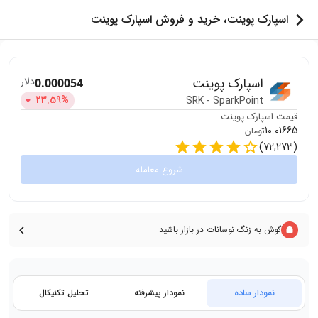
اسپارک پوینت، خرید و فروش اسپارک پوینت
اسپارک پوینت
دلار
0.000054
23.59
%
SRK
-
SparkPoint
قیمت
اسپارک پوینت
10.01665
تومان
)
72,273
(
شروع معامله
گوش به زنگ نوسانات در بازار باشید
نمودار ساده
نمودار پیشرفته
تحلیل تکنیکال