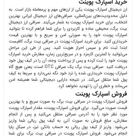
خرید اسپارک پوینت
ارز دیجیتال
اسپارک پوینت
یکی از ارزهای مهم و پرمعامله بازار است. به
دلیل محدودیت‌های بین‌المللی، صرافی‌های ارز دیجیتال ایرانی بهترین
انتخاب، برای خرید
اسپارک پوینت
به شمار می‌آیند. صرافی ارز دیجیتال
بیت برگ، محیطی ساده و کاربردی را برای شما فراهم کرده تا بتوانید
اسپارک پوینت
خود را به صورتی امن و سریع و با بهترین قیمت
خریداری کنید. برای خرید
اسپارک پوینت
در صرافی بیت برگ، کافیست
ابتدا ثبت نام و سپس احراز هویت کنید. پس از طی این مراحل
می‌توانید با کمترین کارمزد و در سریع‌ترین زمان، سفارش خرید
اسپارک
پوینت
خود را ثبت کرده و پس از پرداخت وجه، آن را در کیف پول خود
دریافت کنید. صرافی بیت برگ یک صرافی OTC است، یعنی هیچ گاه
اسپارک پوینت
خریداری شده را نزد خود نگه نمی‌دارد و سریعا به کیف
پول شما منتقل می‌کند. در نتیجه دارایی دیجیتالی شما همیشه امن
می‌ماند و خطری آن را تهدید نخواهد کرد.
فروش اسپارک پوینت
فروش
اسپارک پوینت
در صرافی بیت برگ به صورت سریع و با بهترین
قیمت صورت می‌گیرد. برای فروش
اسپارک پوینت
، مقدار
اسپارک پوینت
مورد نظر خود را به آدرس صرافی منتقل می‌کنید و پس از انجام
سفارش، مبلغ فروش به صورت آنی به کیف پول ریالی شما واریز
می‌شود. واریز از کیف پول ریالی به حساب بانکی نیز، در سیکل پایا
انجام می‌شود. فروش
اسپارک پوینت
در صرافی بیت برگ برای شما