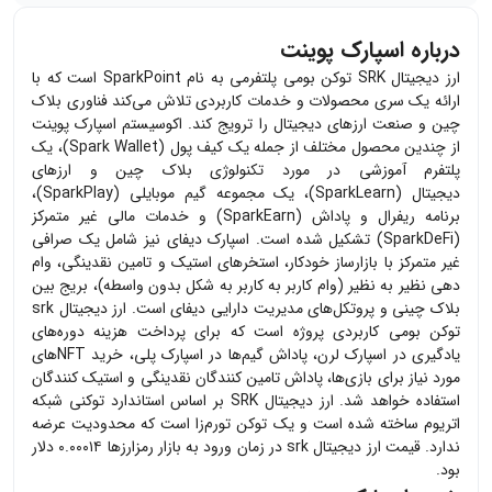
درباره اسپارک پوینت
ارز دیجیتال SRK توکن بومی پلتفرمی به نام SparkPoint است که با
ارائه یک سری محصولات و خدمات کاربردی تلاش می‌کند فناوری بلاک
چین و صنعت ارزهای دیجیتال را ترویج کند. اکوسیستم اسپارک پوینت
از چندین محصول مختلف از جمله یک کیف پول (Spark Wallet)، یک
پلتفرم آموزشی در مورد تکنولوژی بلاک چین و ارزهای
دیجیتال (SparkLearn)، یک مجموعه گیم موبایلی (SparkPlay)،
برنامه ریفرال و پاداش (SparkEarn) و خدمات مالی غیر متمرکز
(SparkDeFi) تشکیل شده است. اسپارک دیفای نیز شامل یک صرافی
غیر متمرکز با بازارساز خودکار، استخرهای استیک و تامین نقدینگی، وام
‌دهی نظیر به نظیر (وام کاربر به کاربر به شکل بدون واسطه)، بریج بین
بلاک چینی و پروتکل‌های مدیریت دارایی دیفای است. ارز دیجیتال srk
توکن بومی کاربردی پروژه است که برای پرداخت هزینه دوره‌های
یادگیری در اسپارک لرن، پاداش گیم‌ها در اسپارک پلی، خرید NFTهای
مورد نیاز برای بازی‌ها، پاداش تامین کنندگان نقدینگی و استیک کنندگان
استفاده خواهد شد. ارز دیجیتال SRK بر اساس استاندارد توکنی شبکه
اتریوم ساخته شده است و یک توکن تورم‌زا است که محدودیت عرضه
ندارد. قیمت ارز دیجیتال srk در زمان ورود به بازار رمزارزها ۰.۰۰۰۱۴ دلار
بود.