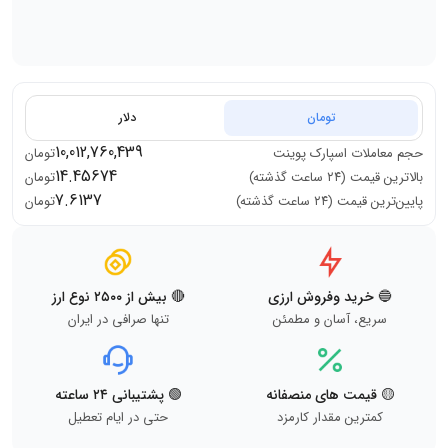
تومان
دلار
10,012,760,439
حجم معاملات
اسپارک پوینت
تومان
14.45674
بالاترین قیمت (۲۴ ساعت گذشته)
تومان
7.6137
پایین‌ترین قیمت (۲۴ ساعت گذشته)
تومان
🔵 خرید وفروش ارزی
🔴 بیش از ۲۵۰۰ نوع ارز
سریع، آسان و مطمئن
تنها صرافی در ایران
🟡 قیمت های منصفانه
🟢 پشتیبانی ۲۴ ساعته
کمترین مقدار کارمزد
حتی در ایام تعطیل