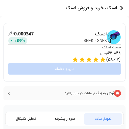
اسنک، خرید و فروش اسنک
اسنک
دلار
0.000347
1.166
%
SNEK
-
SNEK
قیمت
اسنک
63.848
تومان
)
58,617
(
شروع معامله
گوش به زنگ نوسانات در بازار باشید
نمودار ساده
نمودار پیشرفته
تحلیل تکنیکال