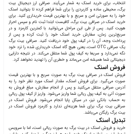
انتخاب، برای خرید
اسنک
به شمار می‌آیند. صرافی ارز دیجیتال بیت
برگ، محیطی ساده و کاربردی را برای شما فراهم کرده تا بتوانید
اسنک
خود را به صورتی امن و سریع و با بهترین قیمت خریداری کنید. برای
خرید
اسنک
در صرافی بیت برگ، کافیست ابتدا ثبت نام و سپس احراز
هویت کنید. پس از طی این مراحل می‌توانید با کمترین کارمزد و در
سریع‌ترین زمان، سفارش خرید
اسنک
خود را ثبت کرده و پس از
پرداخت وجه، آن را در کیف پول خود دریافت کنید. صرافی بیت برگ
یک صرافی OTC است، یعنی هیچ گاه
اسنک
خریداری شده را نزد خود
نگه نمی‌دارد و سریعا به کیف پول شما منتقل می‌کند. در نتیجه دارایی
دیجیتالی شما همیشه امن می‌ماند و خطری آن را تهدید نخواهد کرد.
فروش اسنک
فروش
اسنک
در صرافی بیت برگ به صورت سریع و با بهترین قیمت
صورت می‌گیرد. برای فروش
اسنک
، مقدار
اسنک
مورد نظر خود را به
آدرس صرافی منتقل می‌کنید و پس از انجام سفارش، مبلغ فروش به
صورت آنی به کیف پول ریالی شما واریز می‌شود. واریز از کیف پول ریالی
به حساب بانکی نیز، در سیکل پایا انجام می‌شود. فروش
اسنک
در
صرافی بیت برگ برای شما هزینه‌ای ندارد و کارمزد فروش
اسنک
در
بیت برگ رایگان می‌باشد.
تبدیل اسنک
خرید و فروش
اسنک
در بیت برگ به صورت ریالی است، اما با سرویس