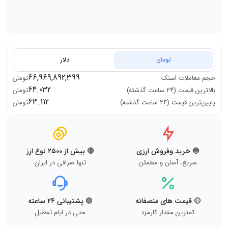
تومان
دلار
66,969,892,399
حجم معاملات
اسنک
تومان
64.032
بالاترین قیمت (۲۴ ساعت گذشته)
تومان
63.112
پایین‌ترین قیمت (۲۴ ساعت گذشته)
تومان
🔵 خرید وفروش ارزی
🔴 بیش از ۲۵۰۰ نوع ارز
سریع، آسان و مطمئن
تنها صرافی در ایران
🟡 قیمت های منصفانه
🟢 پشتیبانی ۲۴ ساعته
کمترین مقدار کارمزد
حتی در ایام تعطیل