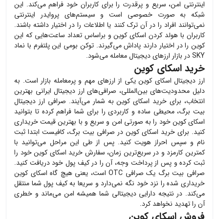
اینترنتی امن، سریع و پرقدرت را برای کاربران خود فراهم می‌کند. این
شبکه به صورت خصوصی است و سیستم‌های پروایدر اینترنتی
نمی‌توانند افراد را در آن ترک کنند یا اطلاعات را در اختیار داشته باشند.
کاربران با هولد کردن اسکای کوین و براساس تعداد ساعت‌هایی که این
کوین را در اختیار دارند پاداش می‌گیرند. توکن بومی این پلتفرم با نماد
SKY در بازار ارزهای دیجیتال معامله می‌شود.
خرید اسکای کوین
ارز دیجیتال
اسکای کوین
یکی از ارزهای مهم و پرمعامله بازار است. به
دلیل محدودیت‌های بین‌المللی، صرافی‌های ارز دیجیتال ایرانی بهترین
انتخاب، برای خرید
اسکای کوین
به شمار می‌آیند. صرافی ارز دیجیتال
بیت برگ، محیطی ساده و کاربردی را برای شما فراهم کرده تا بتوانید
اسکای کوین
خود را به صورتی امن و سریع و با بهترین قیمت خریداری
کنید. برای خرید
اسکای کوین
در صرافی بیت برگ، کافیست ابتدا ثبت
نام و سپس احراز هویت کنید. پس از طی این مراحل می‌توانید با
کمترین کارمزد و در سریع‌ترین زمان، سفارش خرید
اسکای کوین
خود را
ثبت کرده و پس از پرداخت وجه، آن را در کیف پول خود دریافت کنید.
صرافی بیت برگ یک صرافی OTC است، یعنی هیچ گاه
اسکای کوین
خریداری شده را نزد خود نگه نمی‌دارد و سریعا به کیف پول شما منتقل
می‌کند. در نتیجه دارایی دیجیتالی شما همیشه امن می‌ماند و خطری
آن را تهدید نخواهد کرد.
فروش اسکای کوین