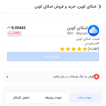
اسکای کوین، خرید و فروش اسکای کوین
اسکای کوین
دلار
0.05443
0.22
%
SKY
-
Skycoin
قیمت
اسکای کوین
10,004
تومان
)
70,156
(
شروع معامله
گوش به زنگ نوسانات در بازار باشید
نمودار ساده
نمودار پیشرفته
تحلیل تکنیکال