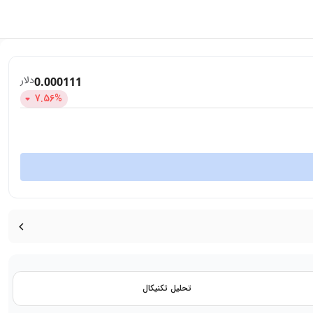
دلار
0.000111
7.56
%
تحلیل تکنیکال