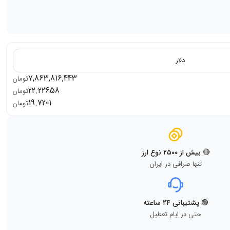
دلار
7,863,816,443
تومان
22.22658
تومان
19.7201
تومان
🔴 بیش از ۲۵۰۰ نوع ارز
تنها صرافی در ایران
🟢 پشتیبانی ۲۴ ساعته
حتی در ایام تعطیل