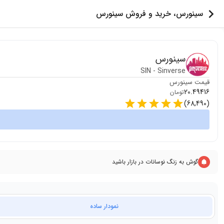
سینورس، خرید و فروش سینورس
سینورس
SIN
-
Sinverse
قیمت
سینورس
20.49416
تومان
)
68,490
(
گوش به زنگ نوسانات در بازار باشید
نمودار ساده