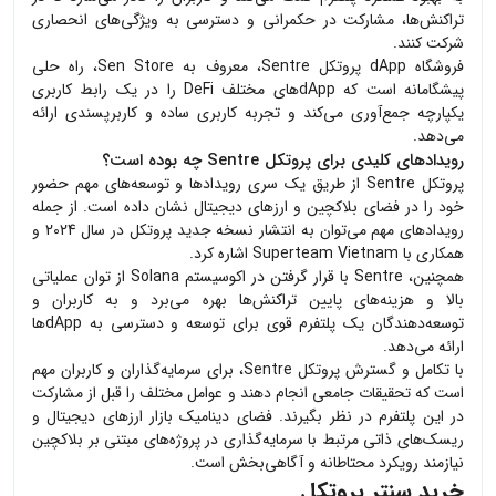
تراکنش‌ها، مشارکت در حکمرانی و دسترسی به ویژگی‌های انحصاری
شرکت کنند.
فروشگاه dApp پروتکل Sentre، معروف به Sen Store، راه حلی
پیشگامانه است که dAppهای مختلف DeFi را در یک رابط کاربری
یکپارچه جمع‌آوری می‌کند و تجربه کاربری ساده و کاربرپسندی ارائه
می‌دهد.
رویدادهای کلیدی برای پروتکل Sentre چه بوده است؟
پروتکل Sentre از طریق یک سری رویدادها و توسعه‌های مهم حضور
خود را در فضای بلاکچین و ارزهای دیجیتال نشان داده است. از جمله
رویدادهای مهم می‌توان به انتشار نسخه جدید پروتکل در سال 2024 و
همکاری با Superteam Vietnam اشاره کرد.
همچنین، Sentre با قرار گرفتن در اکوسیستم Solana از توان عملیاتی
بالا و هزینه‌های پایین تراکنش‌ها بهره می‌برد و به کاربران و
توسعه‌دهندگان یک پلتفرم قوی برای توسعه و دسترسی به dAppها
ارائه می‌دهد.
با تکامل و گسترش پروتکل Sentre، برای سرمایه‌گذاران و کاربران مهم
است که تحقیقات جامعی انجام دهند و عوامل مختلف را قبل از مشارکت
در این پلتفرم در نظر بگیرند. فضای دینامیک بازار ارزهای دیجیتال و
ریسک‌های ذاتی مرتبط با سرمایه‌گذاری در پروژه‌های مبتنی بر بلاکچین
نیازمند رویکرد محتاطانه و آگاهی‌بخش است.
خرید سنتر پروتکل