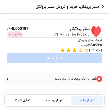
سنتر پروتکل، خرید و فروش سنتر پروتکل
سنتر پروتکل
دلار
0.000197
4.09
%
SNTR
-
Sentre Protocol
قیمت
سنتر پروتکل
36.13635
تومان
)
43,720
(
شروع معامله
گوش به زنگ نوسانات در بازار باشید
نمودار ساده
نمودار پیشرفته
تحلیل تکنیکال