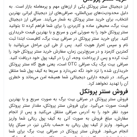
ارز دیجیتال
سنتر پروتکل
یکی از ارزهای مهم و پرمعامله بازار است. به
دلیل محدودیت‌های بین‌المللی، صرافی‌های ارز دیجیتال ایرانی بهترین
انتخاب، برای خرید
سنتر پروتکل
به شمار می‌آیند. صرافی ارز دیجیتال
بیت برگ، محیطی ساده و کاربردی را برای شما فراهم کرده تا بتوانید
سنتر پروتکل
خود را به صورتی امن و سریع و با بهترین قیمت خریداری
کنید. برای خرید
سنتر پروتکل
در صرافی بیت برگ، کافیست ابتدا ثبت
نام و سپس احراز هویت کنید. پس از طی این مراحل می‌توانید با
کمترین کارمزد و در سریع‌ترین زمان، سفارش خرید
سنتر پروتکل
خود را
ثبت کرده و پس از پرداخت وجه، آن را در کیف پول خود دریافت کنید.
صرافی بیت برگ یک صرافی OTC است، یعنی هیچ گاه
سنتر پروتکل
خریداری شده را نزد خود نگه نمی‌دارد و سریعا به کیف پول شما منتقل
می‌کند. در نتیجه دارایی دیجیتالی شما همیشه امن می‌ماند و خطری
آن را تهدید نخواهد کرد.
فروش سنتر پروتکل
فروش
سنتر پروتکل
در صرافی بیت برگ به صورت سریع و با بهترین
قیمت صورت می‌گیرد. برای فروش
سنتر پروتکل
، مقدار
سنتر پروتکل
مورد نظر خود را به آدرس صرافی منتقل می‌کنید و پس از انجام
سفارش، مبلغ فروش به صورت آنی به کیف پول ریالی شما واریز
می‌شود. واریز از کیف پول ریالی به حساب بانکی نیز، در سیکل پایا
انجام می‌شود. فروش
سنتر پروتکل
در صرافی بیت برگ برای شما