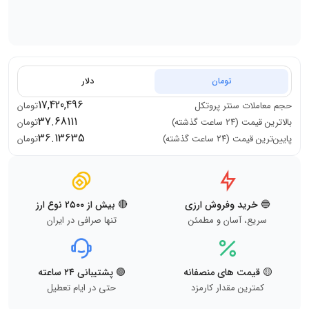
تومان
دلار
17,420,496
حجم معاملات
سنتر پروتکل
تومان
37.68111
بالاترین قیمت (۲۴ ساعت گذشته)
تومان
36.13635
پایین‌ترین قیمت (۲۴ ساعت گذشته)
تومان
🔵 خرید وفروش ارزی
🔴 بیش از ۲۵۰۰ نوع ارز
سریع، آسان و مطمئن
تنها صرافی در ایران
🟡 قیمت های منصفانه
🟢 پشتیبانی ۲۴ ساعته
کمترین مقدار کارمزد
حتی در ایام تعطیل