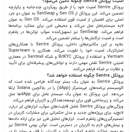
امنیت پروتکل Sentre چگونه تأمین می‌شود؟
پروتکل Sentre امنیت خود را از طریق رویکردی چندجانبه و یکپارچه
تضمین می‌کند. این پروتکل از Sen OS و SenSwap به عنوان دو جزء
اصلی برای اطمینان از امنیت قوی استفاده می‌کند. Sen OS به عنوان
لایه سیستم‌عامل عمل می‌کند و محیطی امن برای عملکرد برنامه‌ها
فراهم می‌کند. SenSwap نیز تسهیل‌کننده سوآپ توکن‌ها در پلتفرم
است و امنیت تراکنش‌ها را بیشتر تضمین می‌کند.
علاوه بر این مکانیزم‌های داخلی، پروتکل Sentre با همکاری‌های
استراتژیک امنیت خود را تقویت می‌کند. همکاری با Superteam
Vietnam و استفاده از پروتکل BitKYC و شبکه Sentinel در معماری
امنیتی Sentre نقش مهمی دارند و توانایی‌های پیشرفته‌ای برای تأیید
و نظارت بر شبکه فراهم می‌کنند.
پروتکل Sentre چگونه استفاده خواهد شد؟
پروتکل Sentre به عنوان یک بستر چندگانه طراحی شده است که
اکوسیستم برنامه‌های غیرمتمرکز (dApp) را در بلاکچین Solana ارتقا
می‌دهد. این پروتکل به عنوان یک سیستم عامل برای dAppها عمل
می‌کند و زیرساختی قوی برای توسعه‌دهندگان و کاربران فراهم می‌کند.
ویژگی‌های پروتکل Sentre شامل قابلیت‌های سوآپ، ابزارهای ایر دراپ،
لانچ‌پد برای پروژه‌های جدید و مدل حکمرانی برای مشارکت کاربران در
تصمیم‌گیری‌های پلتفرم است. ابزارهای تحلیل فنی نیز برای ارائه داده‌ها
و بینش‌های لازم به کاربران در دسترس است. توکن بومی Sentre نیز
به بهبود عملکرد پلتفرم کمک می‌کند و کاربران را قادر می‌سازد تا در