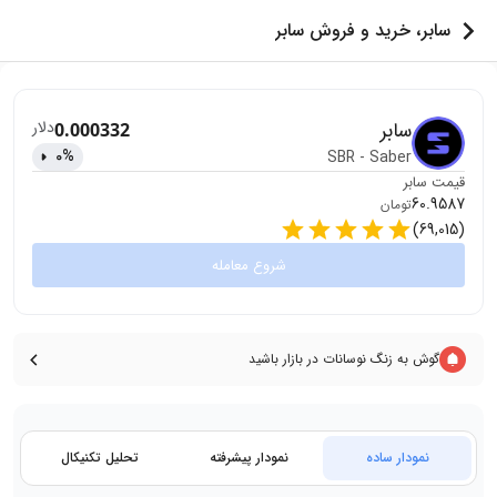
سابر، خرید و فروش سابر
سابر
دلار
0.000332
0
%
SBR
-
Saber
قیمت
سابر
60.9587
تومان
)
69,015
(
شروع معامله
گوش به زنگ نوسانات در بازار باشید
نمودار ساده
نمودار پیشرفته
تحلیل تکنیکال