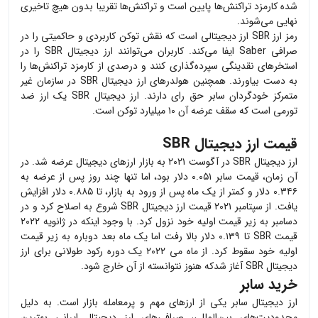
شده کارمزد تراکنش‌ها پایین است و تراکنش‌ها تقریبا بدون هیچ تاخیری
نهایی می‌شوند.
رمز ارز SBR ارز دیجیتالی است که نقش توکن کاربردی و حاکمیتی را در
صرافی Saber ایفا می‌کند. کاربران می‌توانند ارز دیجیتال SBR را در
استخرهای نقدینگی سپرده‌گذاری کنند و درصدی از کارمزد تراکنش‌ها را
به دست بیاورند. همچنین هولدرهای ارز دیجیتال SBR در سازمان غیر
متمرکز خودگردان سابر حق رای دارند. ارز دیجیتال SBR یک ارز ضد
تورمی است که سقف عرضه آن ۱۰ میلیارد توکن است.
قیمت ارز دیجیتال SBR
ارز دیجیتال SBR در آگوست ۲۰۲۱ به بازار ارزهای دیجیتال عرضه شد. در
آن زمان، قیمت سابر ۰.۰۵۱ دلار بود، اما تنها چند روز پس از عرضه به
۰.۳۴۶ دلار و کمتر از یک ماه پس از ورود به بازار، تا ۰.۸۸۵ دلار افزایش
یافت. از سپتامبر ۲۰۲۱ قیمت ارز دیجیتال SBR شروع به اصلاح کرد و در
دسامبر به زیر قیمت اولیه خود نزول کرد. با وجود اینکه در ژانویه ۲۰۲۲
قیمت SBR تا ۰.۱۳۹ دلار بالا رفت اما یک ماه بعد دوباره به زیر قیمت
اولیه خود سقوط کرد. از ماه می ۲۰۲۲ یک دوره رکود طولانی برای ارز
دیجیتال SBR آغاز شدکه هنوز نتوانسته از آن خارج شود.
خرید سابر
ارز دیجیتال
سابر
یکی از ارزهای مهم و پرمعامله بازار است. به دلیل
محدودیت‌های بین‌المللی، صرافی‌های ارز دیجیتال ایرانی بهترین