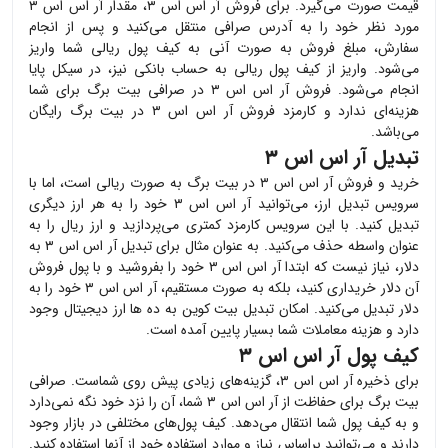
قیمت صورت می‌گیرد. برای فروش
آر اس اس ۳
، مقدار
آر اس اس ۳
مورد نظر خود را به آدرس صرافی منتقل می‌کنید و پس از انجام
سفارش، مبلغ فروش به صورت آنی به کیف پول ریالی شما واریز
می‌شود. واریز از کیف پول ریالی به حساب بانکی نیز، در سیکل پایا
انجام می‌شود. فروش
آر اس اس ۳
در صرافی بیت برگ برای شما
هزینه‌ای ندارد و کارمزد فروش
آر اس اس ۳
در بیت برگ رایگان
می‌باشد.
تبدیل آر اس اس ۳
خرید و فروش
آر اس اس ۳
در بیت برگ به صورت ریالی است، اما با
سرویس تبدیل ارز، می‌توانید
آر اس اس ۳
خود را به هر ارز دیگری
تبدیل کنید. با این سرویس کارمزد کمتری می‌پردازید و ارز ریال را به
عنوان واسطه حذف می‌کنید. به عنوان مثال برای تبدیل
آر اس اس ۳
به
دلار، نیاز نیست که ابتدا
آر اس اس ۳
خود را بفروشید و با پول فروش
آن دلار خریداری کنید، بلکه به صورت مستقیم،
آر اس اس ۳
خود را به
دلار تبدیل می‌کنید. امکان تبدیل بیت کوین به ده ها ارز دیجیتال وجود
دارد و هزینه معاملات شما بسیار پایین آمده است.
کیف پول آر اس اس ۳
برای ذخیره
آر اس اس ۳
، گزینه‌های زیادی پیش روی شماست. صرافی
بیت برگ برای حفاظت از
آر اس اس ۳
شما، آن را نزد خود نگه نمی‌دارد
و به کیف پول شما انتقال می‌دهد. کیف پول‌های مختلفی در بازار وجود
دارند و می‌توانید براساس نیاز و موارد استفاده خود از آنها استفاده کنید.