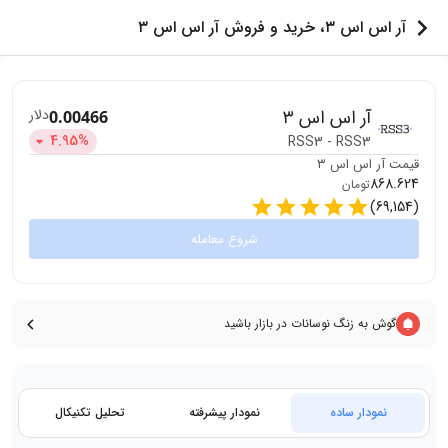
آر اس اس ۳، خرید و فروش آر اس اس ۳
آر اس اس ۳
دلار
0.00466
4.95
%
RSS3
-
RSS3
قیمت
آر اس اس ۳
868.624
تومان
)
69,154
(
شروع معامله
گوش به زنگ نوسانات در بازار باشید
نمودار ساده
نمودار پیشرفته
تحلیل تکنیکال