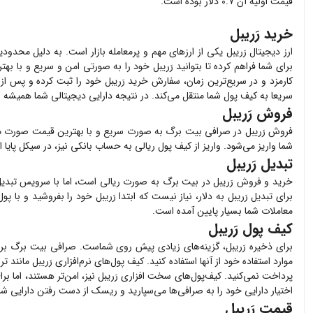
قیمت اولیه آن ۰.۷ دلار بوده است.
خرید رَریبل
ارز دیجیتال
رَریبل
یکی از ارزهای مهم و پرمعامله بازار است. به دلیل محدودی
برای شما فراهم کرده تا بتوانید
رَریبل
خود را به صورتی امن و سریع و با بهت
کارمزد و در سریع‌ترین زمان، سفارش خرید
رَریبل
خود را ثبت کرده و پس از پرداخ
سریعا به کیف پول شما منتقل می‌کند. در نتیجه دارایی دیجیتالی شما همیشه 
فروش رَریبل
فروش
رَریبل
در صرافی بیت برگ به صورت سریع و با بهترین قیمت صورت م
شما واریز می‌شود. واریز از کیف پول ریالی به حساب بانکی نیز، در سیکل پایا
تبدیل رَریبل
خرید و فروش
رَریبل
در بیت برگ به صورت ریالی است، اما با سرویس تبدیل 
برای تبدیل
رَریبل
به دلار، نیاز نیست که ابتدا
رَریبل
خود را بفروشید و با پو
معاملات شما بسیار پایین آمده است.
کیف پول رَریبل
برای ذخیره
رَریبل
، گزینه‌های زیادی پیش روی شماست. صرافی بیت برگ بر
موارد استفاده خود از آنها استفاده کنید. کیف پول‌های نرم‌افزاری
رَریبل
مانند تر
پرداخت نمی‌کنید. کیف‌پول‌های سخت افزاری
رَریبل
نیز، امن‌تر هستند، اما بر
اختیار دارایی خود را به صرافی‌ها می‌سپارید و ریسک از دست رفتن دارایی شما 
قیمت رَریبل