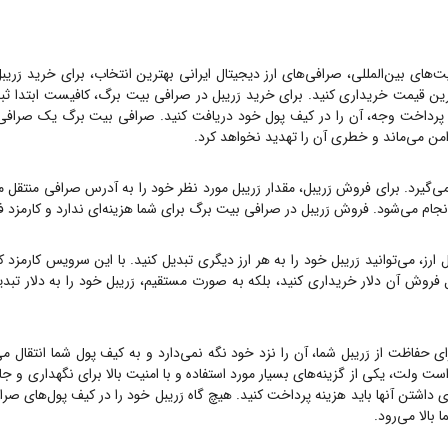
ت‌های بین‌المللی، صرافی‌های ارز دیجیتال ایرانی بهترین انتخاب، برای خرید
رَریب
رین قیمت خریداری کنید. برای خرید
رَریبل
در صرافی بیت برگ، کافیست ابتدا ثبت
ت وجه، آن را در کیف پول خود دریافت کنید. صرافی بیت برگ یک صرافی OTC است، یعنی هیچ گا
امن می‌ماند و خطری آن را تهدید نخواهد کرد.
ی‌گیرد. برای فروش
رَریبل
، مقدار
رَریبل
مورد نظر خود را به آدرس صرافی منتقل م
 انجام می‌شود. فروش
رَریبل
در صرافی بیت برگ برای شما هزینه‌ای ندارد و کارمزد
ارز، می‌توانید
رَریبل
خود را به هر ارز دیگری تبدیل کنید. با این سرویس کارمزد کم
ل فروش آن دلار خریداری کنید، بلکه به صورت مستقیم،
رَریبل
خود را به دلار تبدی
ای حفاظت از
رَریبل
شما، آن را نزد خود نگه نمی‌دارد و به کیف پول شما انتقال می
است ولت، یکی از گزینه‌های بسیار مورد استفاده و با امنیت بالا برای نگهداری و ج
ای داشتن آنها باید هزینه پرداخت کنید. هیچ گاه
رَریبل
خود را در کیف پول‌های صرافی
بالا می‌رود.