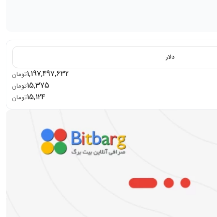
دلار
1,197,497,632
تومان
15,375
تومان
15,124
تومان