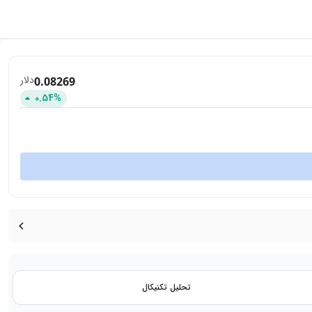
دلار
0.08269
0.54
%
تحلیل تکنیکال