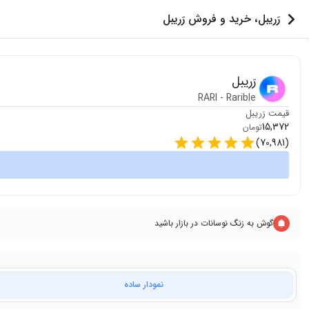
رَریبل، خرید و فروش رَریبل
رَریبل
RARI
-
Rarible
قیمت
رَریبل
15,372
تومان
)
70,981
(
گوش به زنگ نوسانات در بازار باشید
نمودار ساده