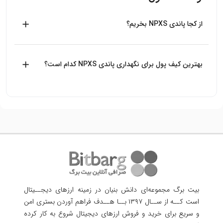
از کجا پاندی NPXS بخریم؟
بیت برگ اولین صرافی آنلاین خرید و فروش ارزهای دیجیتال
بدون واسطه در ایران است، شما می‌توانید به راحتی با طی فرایند
بهترین کیف پول برای نگهداری پاندی NPXS کدام است؟
خرید در بیت برگ، NPXS بخرید.
از بین کیف پول هایی که ارز NPXS را پشتیبانی می‌کنند، کیف پول
Trust wallet کیف پول سرد رسمی بایننس است که پیشنهاد
میکنیم از آن استفاده کنید.
بیت برگ مجموعه‌ای دانش بنیان در زمینه ارزهای دیجــیتال
است کــه از ســال ۱۳۹۷ بــا هــدف فراهم آوردن
بستری امن
و سریع برای خرید و فروش ارزهای دیجیتال شروع به کار کرده