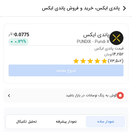
پاندی ایکس، خرید و فروش پاندی ایکس
پاندی ایکس
دلار
0.0775
0.129
%
PUNDIX
-
Pundi X
قیمت
پاندی ایکس
14,252
تومان
)
73,502
(
شروع معامله
گوش به زنگ نوسانات در بازار باشید
نمودار ساده
نمودار پیشرفته
تحلیل تکنیکال