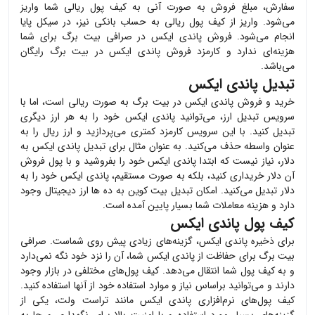
سفارش، مبلغ فروش به صورت آنی به کیف پول ریالی شما واریز
می‌شود. واریز از کیف پول ریالی به حساب بانکی نیز، در سیکل پایا
انجام می‌شود. فروش
پاندی ایکس
در صرافی بیت برگ برای شما
هزینه‌ای ندارد و کارمزد فروش
پاندی ایکس
در بیت برگ رایگان
می‌باشد.
تبدیل پاندی ایکس
خرید و فروش
پاندی ایکس
در بیت برگ به صورت ریالی است، اما با
سرویس تبدیل ارز، می‌توانید
پاندی ایکس
خود را به هر ارز دیگری
تبدیل کنید. با این سرویس کارمزد کمتری می‌پردازید و ارز ریال را به
عنوان واسطه حذف می‌کنید. به عنوان مثال برای تبدیل
پاندی ایکس
به
دلار، نیاز نیست که ابتدا
پاندی ایکس
خود را بفروشید و با پول فروش
آن دلار خریداری کنید، بلکه به صورت مستقیم،
پاندی ایکس
خود را به
دلار تبدیل می‌کنید. امکان تبدیل بیت کوین به ده ها ارز دیجیتال وجود
دارد و هزینه معاملات شما بسیار پایین آمده است.
کیف پول پاندی ایکس
برای ذخیره
پاندی ایکس
، گزینه‌های زیادی پیش روی شماست. صرافی
بیت برگ برای حفاظت از
پاندی ایکس
شما، آن را نزد خود نگه نمی‌دارد
و به کیف پول شما انتقال می‌دهد. کیف پول‌های مختلفی در بازار وجود
دارند و می‌توانید براساس نیاز و موارد استفاده خود از آنها استفاده کنید.
کیف پول‌های نرم‌افزاری
پاندی ایکس
مانند تراست ولت، یکی از
گزینه‌های بسیار مورد استفاده و با امنیت بالا برای نگهداری و جا به