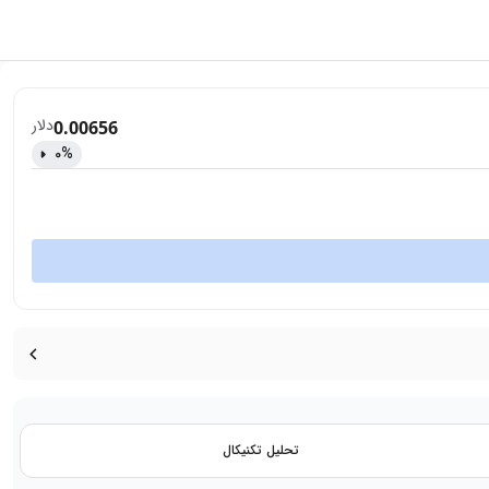
دلار
0.00656
0
%
تحلیل تکنیکال