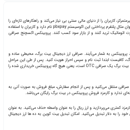
رکز، کاربران را از دنیای مالی سنتی بی نیاز می‌کند و راهکارهای تازه‌ای را
پیش روی آنها قرار می‌دهد. اکوسیستم ارز دیجیتال Probinex از محصولات مختلف دیفای تشکیل شده است و تمام جنبه‌های بازارهای مالی را دربرمی‌گیرد. به عنوان مثال پلتفرم پرداختی این اکوسیستم pbxpay نام دارد و کاربران با استفاده
ریدینگ، کاربران می‌توانند به صورت اتوماتیک ترید کنند و از بازار سود کسب کنند. پروبینکس اکسچنج صرافی
د
پروبینکس
به شمار می‌آیند. صرافی ارز دیجیتال بیت برگ، محیطی ساده و
، کافیست ابتدا ثبت نام و سپس احراز هویت کنید. پس از طی این مراحل
ی OTC است، یعنی هیچ گاه
پروبینکس
خریداری شده را
صرافی منتقل می‌کنید و پس از انجام سفارش، مبلغ فروش به صورت آنی به
‌ای ندارد و کارمزد فروش
پروبینکس
در بیت برگ رایگان می‌باشد.
رمزد کمتری می‌پردازید و ارز ریال را به عنوان واسطه حذف می‌کنید. به عنوان
خود را به دلار تبدیل می‌کنید. امکان تبدیل بیت کوین به ده ها ارز دیجیتال