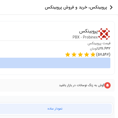
پروبینکس، خرید و فروش پروبینکس
پروبینکس
PBX
-
Probinex
قیمت
پروبینکس
1,211.632
تومان
)
57,597
(
گوش به زنگ نوسانات در بازار باشید
نمودار ساده