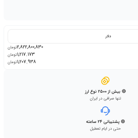
دلار
2,822,800,830
تومان
1,217.173
تومان
1,207.938
تومان
🔴 بیش از ۲۵۰۰ نوع ارز
تنها صرافی در ایران
🟢 پشتیبانی ۲۴ ساعته
حتی در ایام تعطیل