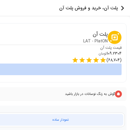
پلت آن، خرید و فروش پلت آن
پلت آن
LAT
-
PlatON
قیمت
پلت آن
109.2304
تومان
)
68,704
(
گوش به زنگ نوسانات در بازار باشید
نمودار ساده