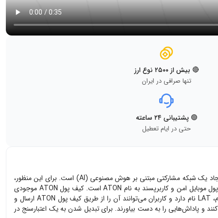
🔴 بیش از ۲۵۰۰ نوع ارز
تنها صرافی در ایران
🟢 پشتیبانی ۲۴ ساعته
حتی در ایام تعطیل
ارز دیجیتال پلت آن با نماد LAT توکن بومی پلتفرمی است که از بلاک چین و فناوری‌های حفظ حریم خصوصی با هم استفاده می‌کند. هدف پلتفرم PlatON ایجاد یک شبکه مشارکتی مبتنی بر هوش مصنوعی (AI) است. برای این منظور،
پلت آن یک پلتفرم برای خرید و فروش داده‌ها، مدل‌های الگوریتمی و قدرت پردازش کامپیوترها ارائه خواهد داد. علاوه بر این، شبکه PlatON شامل یک کیف پول موبایل امن و کاربرپسند به نام ATON است. کیف پول ATON موجودی
دارایی‌های مختلف کاربران و تاریخچه تراکنش‌های آنها را نشان می‌دهد. کاربران می‌توانند از ATON به صورت آنلاین و آفلاین استفاده کنند. توکن بومی پلتفرم، LAT نام دارد و کاربران می‌توانند آن را از طریق کیف پول ATON ارسال و
بار سنج PlatON تبدیل شوند، در تصمیم‌گیری برای پروژه مشارکت کنند و پاداش‌هایی را به دست بیاورند. برای تبدیل شدن به یک اعتبارسنج در