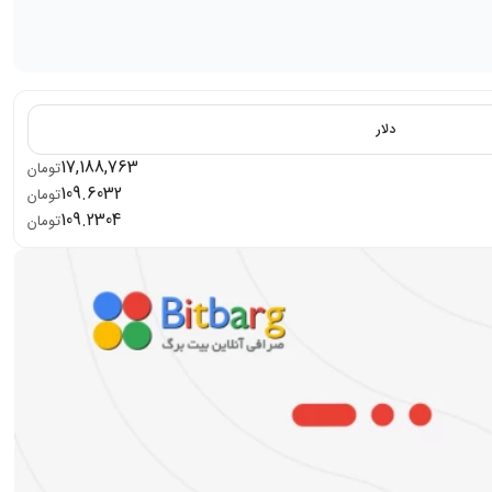
دلار
17,188,763
تومان
109.6032
تومان
109.2304
تومان