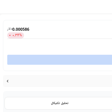
دلار
0.000586
0.34
%
تحلیل تکنیکال