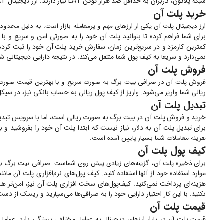
شبکه پلاتون، کاربران به حداقل صد هزار توکن LAT نیاز دارند. ارز دیجیتال LAT یک ارز تورم‌زا است که مجموع عرضه آن فعلا، ده میلیارد توکن است.
خرید پلت آن
ارز دیجیتال
پلت آن
یکی از ارزهای مهم و پرمعامله بازار است. به دلیل محدودی
برای شما فراهم کرده تا بتوانید
پلت آن
خود را به صورتی امن و سریع و با 
کمترین کارمزد و در سریع‌ترین زمان، سفارش خرید
پلت آن
خود را ثبت کرده و 
نمی‌دارد و سریعا به کیف پول شما منتقل می‌کند. در نتیجه دارایی دیجیتالی 
فروش پلت آن
فروش
پلت آن
در صرافی بیت برگ به صورت سریع و با بهترین قیمت صورت
ریالی شما واریز می‌شود. واریز از کیف پول ریالی به حساب بانکی نیز، در سیک
تبدیل پلت آن
خرید و فروش
پلت آن
در بیت برگ به صورت ریالی است، اما با سرویس تبدیل 
برای تبدیل
پلت آن
به دلار، نیاز نیست که ابتدا
پلت آن
خود را بفروشید و ب
هزینه معاملات شما بسیار پایین آمده است.
کیف پول پلت آن
برای ذخیره
پلت آن
، گزینه‌های زیادی پیش روی شماست. صرافی بیت برگ ب
موارد استفاده خود از آنها استفاده کنید. کیف پول‌های نرم‌افزاری
پلت آن
مانند
هزینه‌ای پرداخت نمی‌کنید. کیف‌پول‌های سخت افزاری
پلت آن
نیز، امن‌تر ه
نکنید. با این کار اختیار دارایی خود را به صرافی‌ها می‌سپارید و ریسک از دست 
قیمت پلت آن
قیمت
پلت آن
در بازار ارزهای دیجیتال به عوامل مختلفی بستگی دارد. عوامل