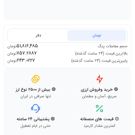
تومان
دلار
51,816,485
حجم معاملات
پنگ
تومان
757.2887
بالاترین قیمت (۲۴ ساعت گذشته)
تومان
643.0227
پایین‌ترین قیمت (۲۴ ساعت گذشته)
تومان
🔵 خرید وفروش ارزی
🔴 بیش از ۲۵۰۰ نوع ارز
سریع، آسان و مطمئن
تنها صرافی در ایران
🟡 قیمت های منصفانه
🟢 پشتیبانی ۲۴ ساعته
کمترین مقدار کارمزد
حتی در ایام تعطیل