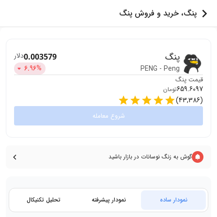
پنگ، خرید و فروش پنگ
پنگ
دلار
0.003579
6.96
%
PENG
-
Peng
قیمت
پنگ
659.6097
تومان
)
43,386
(
شروع معامله
گوش به زنگ نوسانات در بازار باشید
نمودار ساده
نمودار پیشرفته
تحلیل تکنیکال