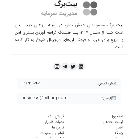
بیت برگ مجموعه‌ای دانش بنیان در زمینه ارزهای دیجــیتال
است کــه از ســال ۱۳۹۷ بــا هــدف فراهم آوردن
بستری امن
و سریع برای خرید و فروش ارزهای دیجیتال شروع به کار کرده
است.
۰۲۱-۹۱۰۰۹۰۱۱
شماره تماس:
business@bitbarg.com
ایمیل:
کیف پول
گزارش باگ
قیمت لحظه‌ای
نظرات کاربران
اخبار
کارمزد‌ها
چرتکه
قوانین و مقررات