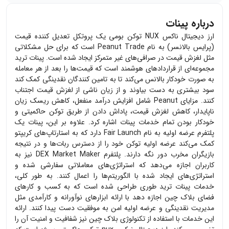
درباره پینات
ارز دیجیتال ناکس NUX توکن بومی یک پروتکل تعدیل کننده قیمت
(پرایس بالانسر) به نام Peanut Trade است که برای حل مشکلاتی
مثل لغزش قیمت در صرافی‌های غیر متمرکز ایجاد شده است. پینات ترید
مجموعه‌ای از قراردادهای هوشمند است که قیمت‌ها را بعد از هر معامله
به صورت خودکار بالانس می‌کند تا به تامین کنندگان نقدینگی کمک کند
سود بیشتری به دست بیاوند و از زیان ناشی از لغزش قیمت اجتناب
کنند. مزایای Peanut شامل افزایش درآمد منفعل، کاهش ریسک زیان
ناپایدار، کاهش لغزش قیمت، پاداش دادن از طریق توکن حاکمیتی و
خودکار بودن تمام خدمات پینات اشاره کرد. علاوه بر این، پینات یک
پلتفرم عرضه اولیه به نام Fair Launch دارد که به استارتاپ‌های کریپتو
کمک می‌کند عرضه اولیه توکن خود را از دسترس ربات‌ها و در نتیجه
بازیگران مخرب دور نگه دارند. پلتفرم DEX Market Maker نیز به
کاربران اجازه می‌دهد که استراتژی‌های معاملاتی سفارشی شده و
استراتژی‌های ایجاد شده با الگوریتم‌ها را اعمال کنند. به طور کلی،
خدمات پینات ترید طوری طراحی شده است که به کسب‌ و کارهای
فضای بلاک چین اجازه دهد با ارائه ابزارهای نوآورانه و کارآمدی مثل
مدیریت نقدینگی و عرضه اولیه امن به موفقیت دست پیدا کنند. ارائه
این خدمات با استفاده از تکنولوژی بلاک چین نیز شفافیت و امنیت آن را