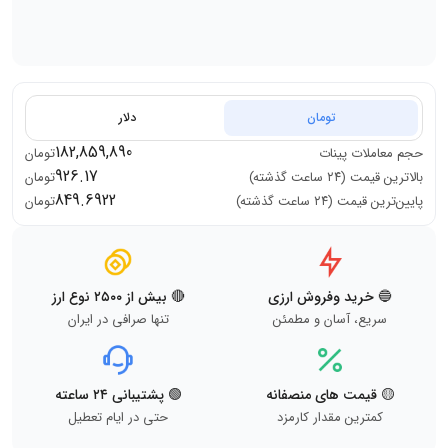
تومان
دلار
182,859,890
حجم معاملات
پینات
تومان
926.17
بالاترین قیمت (۲۴ ساعت گذشته)
تومان
849.6922
پایین‌ترین قیمت (۲۴ ساعت گذشته)
تومان
🔵 خرید وفروش ارزی
🔴 بیش از ۲۵۰۰ نوع ارز
سریع، آسان و مطمئن
تنها صرافی در ایران
🟡 قیمت های منصفانه
🟢 پشتیبانی ۲۴ ساعته
کمترین مقدار کارمزد
حتی در ایام تعطیل