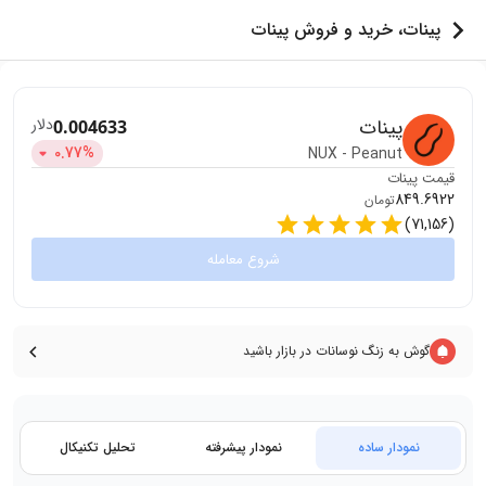
پینات، خرید و فروش پینات
پینات
دلار
0.004633
0.77
%
NUX
-
Peanut
قیمت
پینات
849.6922
تومان
)
71,156
(
شروع معامله
گوش به زنگ نوسانات در بازار باشید
نمودار ساده
نمودار پیشرفته
تحلیل تکنیکال