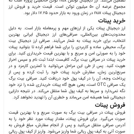
تضمین می‌کند. ارز دیجیتال نوکس nux توکن حاکمیتی پروژه است که
مجموع عرضه آن ۵۰ میلیون توکن است. قیمت خرید و فروش ارز
دیجیتال پینات nux در زمان ورود به بازار حدود ۱۷.۲۵ دلار بود.
خرید پینات
ارز دیجیتال
پینات
یکی از ارزهای مهم و پرمعامله بازار است. به دلیل
محدودیت‌های بین‌المللی، صرافی‌های ارز دیجیتال ایرانی بهترین
انتخاب، برای خرید
پینات
به شمار می‌آیند. صرافی ارز دیجیتال بیت
برگ، محیطی ساده و کاربردی را برای شما فراهم کرده تا بتوانید
پینات
خود را به صورتی امن و سریع و با بهترین قیمت خریداری کنید. برای
خرید
پینات
در صرافی بیت برگ، کافیست ابتدا ثبت نام و سپس احراز
هویت کنید. پس از طی این مراحل می‌توانید با کمترین کارمزد و در
سریع‌ترین زمان، سفارش خرید
پینات
خود را ثبت کرده و پس از
پرداخت وجه، آن را در کیف پول خود دریافت کنید. صرافی بیت برگ
یک صرافی OTC است، یعنی هیچ گاه
پینات
خریداری شده را نزد خود
نگه نمی‌دارد و سریعا به کیف پول شما منتقل می‌کند. در نتیجه دارایی
دیجیتالی شما همیشه امن می‌ماند و خطری آن را تهدید نخواهد کرد.
فروش پینات
فروش
پینات
در صرافی بیت برگ به صورت سریع و با بهترین قیمت
صورت می‌گیرد. برای فروش
پینات
، مقدار
پینات
مورد نظر خود را به
آدرس صرافی منتقل می‌کنید و پس از انجام سفارش، مبلغ فروش به
صورت آنی به کیف پول ریالی شما واریز می‌شود. واریز از کیف پول ریالی