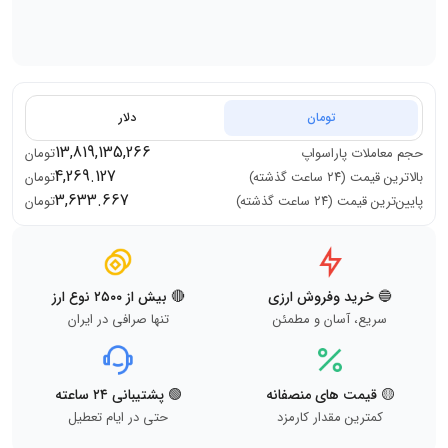
تومان
دلار
13,819,135,266
حجم معاملات
پاراسواپ
تومان
4,269.127
بالاترین قیمت (۲۴ ساعت گذشته)
تومان
3,633.667
پایین‌ترین قیمت (۲۴ ساعت گذشته)
تومان
🔵 خرید وفروش ارزی
🔴 بیش از ۲۵۰۰ نوع ارز
سریع، آسان و مطمئن
تنها صرافی در ایران
🟡 قیمت های منصفانه
🟢 پشتیبانی ۲۴ ساعته
کمترین مقدار کارمزد
حتی در ایام تعطیل