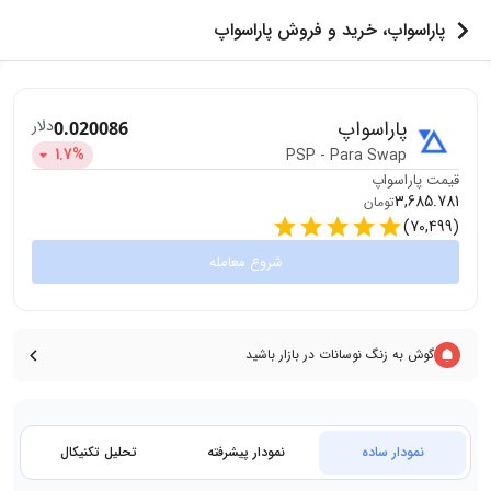
پاراسواپ، خرید و فروش پاراسواپ
پاراسواپ
دلار
0.020086
1.7
%
PSP
-
Para Swap
قیمت
پاراسواپ
3,685.781
تومان
)
70,499
(
شروع معامله
گوش به زنگ نوسانات در بازار باشید
نمودار ساده
نمودار پیشرفته
تحلیل تکنیکال