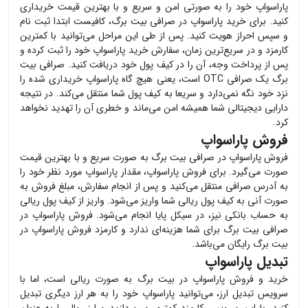
پاراسواپ
خود را به صورتی امن و سریع و با بهترین قیمت خریداری
کنید. برای خرید
پاراسواپ
در صرافی بیت برگ، کافیست ابتدا ثبت نام
و سپس احراز هویت کنید. پس از طی این مراحل می‌توانید با کمترین
کارمزد و در سریع‌ترین زمان، سفارش خرید
پاراسواپ
خود را ثبت کرده و
پس از پرداخت وجه، آن را در کیف پول خود دریافت کنید. صرافی بیت
برگ یک صرافی OTC است، یعنی هیچ گاه
پاراسواپ
خریداری شده را
نزد خود نگه نمی‌دارد و سریعا به کیف پول شما منتقل می‌کند. در نتیجه
دارایی دیجیتالی شما همیشه امن می‌ماند و خطری آن را تهدید نخواهد
کرد.
فروش پاراسواپ
فروش
پاراسواپ
در صرافی بیت برگ به صورت سریع و با بهترین قیمت
صورت می‌گیرد. برای فروش
پاراسواپ
، مقدار
پاراسواپ
مورد نظر خود را
به آدرس صرافی منتقل می‌کنید و پس از انجام سفارش، مبلغ فروش به
صورت آنی به کیف پول ریالی شما واریز می‌شود. واریز از کیف پول ریالی
به حساب بانکی نیز، در سیکل پایا انجام می‌شود. فروش
پاراسواپ
در
صرافی بیت برگ برای شما هزینه‌ای ندارد و کارمزد فروش
پاراسواپ
در
بیت برگ رایگان می‌باشد.
تبدیل پاراسواپ
خرید و فروش
پاراسواپ
در بیت برگ به صورت ریالی است، اما با
سرویس تبدیل ارز، می‌توانید
پاراسواپ
خود را به هر ارز دیگری تبدیل