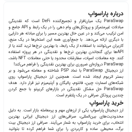
درباره پاراسواپ
ParaSwap یک میان‌افزار و تجمیع‌کننده DeFi است که نقدینگی
مبادلات غیرمتمرکز و پروتکل‌های وام دهی را در یک رابط و API جامع و
امن ترکیب می‌کند و در عین حال بهترین مسیر را برای مبادله هر دارایی
با دیگری ارائه می‌دهد. با جمع‌آوری همه این استخرها در یک منبع،
کاربران می‌توانند با استفاده از یک رابط، با بهترین نرخ‌ها ترید کنند یا از
APIها برای گنجاندن بهترین نرخ‌ها و نقدینگی در هر پروژه استفاده
کنند. چه معاملات اسپات، سفارشات محدود یا حتی معاملات NFT باشد،
ParaSwap دروازه‌ای ضروری برای بهترین نقدینگی را فراهم می‌کند!
ارز دیجیتال ParaSwap با نماد PSP شناخته و معامله می‌شود و بر
بستر اتریوم ایجاد شده است. همچنین ارز دیجیتال پاراسواپ روی
شبکه‌های اسمارت چین، فانتوم، پالیگان و آپتیمیزم نیز قرار دارد. هدف
ParaSwap حل مشکل نقدینگی در بازارهای کریپتو با جمع کردن
چندین پروتکل صرافی در یک پلتفرم است.
خرید پاراسواپ
ارز دیجیتال
پاراسواپ
یکی از ارزهای مهم و پرمعامله بازار است. به دلیل
محدودیت‌های بین‌المللی، صرافی‌های ارز دیجیتال ایرانی بهترین
انتخاب، برای خرید
پاراسواپ
به شمار می‌آیند. صرافی ارز دیجیتال بیت
برگ، محیطی ساده و کاربردی را برای شما فراهم کرده تا بتوانید