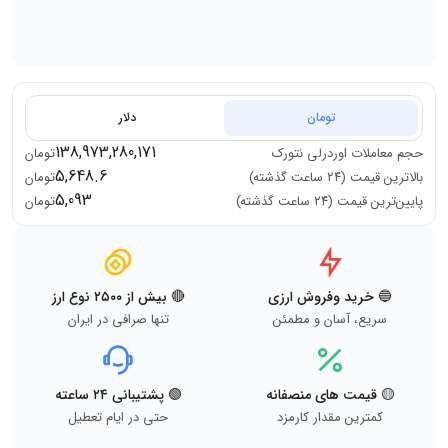
تومان
دلار
138,973,280,171
حجم معاملات
اوردرلی نتورک
تومان
5,648.6
بالاترین قیمت (۲۴ ساعت گذشته)
تومان
5,093
پایین‌ترین قیمت (۲۴ ساعت گذشته)
تومان
🔵 خرید وفروش ارزی
🔴 بیش از ۲۵۰۰ نوع ارز
سریع، آسان و مطمئن
تنها صرافی در ایران
🟡 قیمت های منصفانه
🟢 پشتیبانی ۲۴ ساعته
کمترین مقدار کارمزد
حتی در ایام تعطیل