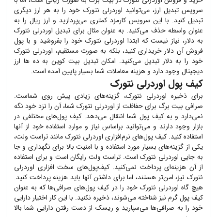
خرید و فروش
اوردرلی نتورک
در بیت برگ به صورت ریالی است، اما با
سرویس تبدیل ارز، می‌توانید
اوردرلی نتورک
خود را به هر ارز دیگری
تبدیل کنید. با این سرویس کارمزد کمتری می‌پردازید و ارز ریال را به
عنوان واسطه حذف می‌کنید. به عنوان مثال برای تبدیل
اوردرلی نتورک
به دلار، نیاز نیست که ابتدا
اوردرلی نتورک
خود را بفروشید و با پول
فروش آن دلار خریداری کنید، بلکه به صورت مستقیم،
اوردرلی نتورک
خود را به دلار تبدیل می‌کنید. امکان تبدیل بیت کوین به ده ها ارز
دیجیتال وجود دارد و هزینه معاملات شما بسیار پایین آمده است.
کیف پول اوردرلی نتورک
برای ذخیره
اوردرلی نتورک
، گزینه‌های زیادی پیش روی شماست.
صرافی بیت برگ برای حفاظت از
اوردرلی نتورک
شما، آن را نزد خود نگه
نمی‌دارد و به کیف پول شما انتقال می‌دهد. کیف پول‌های مختلفی در
بازار وجود دارند و می‌توانید براساس نیاز و موارد استفاده خود از آنها
استفاده کنید. کیف پول‌های نرم‌افزاری
اوردرلی نتورک
مانند تراست ولت،
یکی از گزینه‌های بسیار مورد استفاده و با امنیت بالا برای نگهداری و جا
به جایی
اوردرلی نتورک
است. تراست ولت رایگان است و برای استفاده
از آن هزینه‌ای پرداخت نمی‌کنید. کیف‌پول‌های سخت افزاری
اوردرلی
نتورک
نیز، امن‌تر هستند، اما برای داشتن آنها باید هزینه پرداخت کنید.
هیچ گاه
اوردرلی نتورک
خود را در کیف پول‌های صرافی‌ها که به عنوان
کیف پول گرم نیز شناخته می‌شوند، ذخیره نکنید. با این کار اختیار دارایی
خود را به صرافی‌ها می‌سپارید و ریسک از دست رفتن دارایی شما بالا