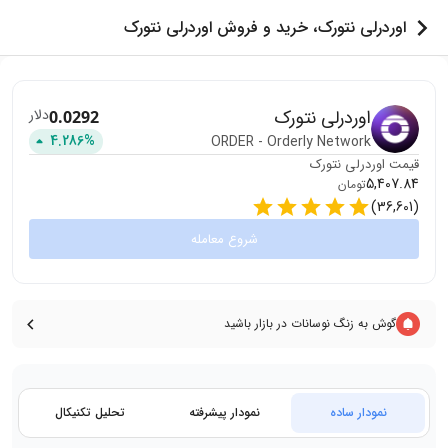
اوردرلی نتورک، خرید و فروش اوردرلی نتورک
اوردرلی نتورک
دلار
0.0292
4.286
%
ORDER
-
Orderly Network
قیمت
اوردرلی نتورک
5,407.84
تومان
)
36,601
(
شروع معامله
گوش به زنگ نوسانات در بازار باشید
نمودار ساده
نمودار پیشرفته
تحلیل تکنیکال