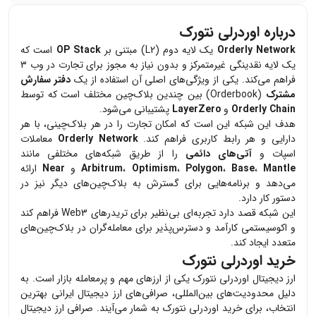
درباره اوردرلی نتورک
Orderly Network
یک لایه دوم (L2) مبتنی بر
OP Stack
است که
یک لایه نقدینگی غیرمتمرکز و بدون نیاز به مجوز برای تجارت در وب ۳
فراهم می‌کند. یکی از ویژگی‌های اصلی آن استفاده از یک
دفتر سفارش
مشترک
(Orderbook) بین چندین بلاک‌چین مختلف است که توسط
Orderly Chain
و
LayerZero
پشتیبانی می‌شود.
هدف این شبکه این است که امکان تجارت را در هر بلاک‌چینی، با هر
دارایی و هر رابط کاربری فراهم کند.
Orderly Network
معاملات
اسپات و
آتی‌های دائمی
را از طریق شبکه‌های مختلفی مانند
Mantle
،
Base
،
Polygon
،
Optimism
،
Arbitrum
و
Near
ارائه
می‌دهد و برنامه‌هایی برای گسترش به بلاک‌چین‌های دیگر نیز در
دستور کار دارد.
این شبکه قصد دارد تجربه‌ای بی‌نظیر برای تریدرهای Web3 فراهم کند
و اکوسیستمی کارآمد و دسترس‌پذیر برای معامله‌گران در بلاک‌چین‌های
متعدد ایجاد کند.
خرید اوردرلی نتورک
ارز دیجیتال
اوردرلی نتورک
یکی از ارزهای مهم و پرمعامله بازار است. به
دلیل محدودیت‌های بین‌المللی، صرافی‌های ارز دیجیتال ایرانی بهترین
انتخاب، برای خرید
اوردرلی نتورک
به شمار می‌آیند. صرافی ارز دیجیتال