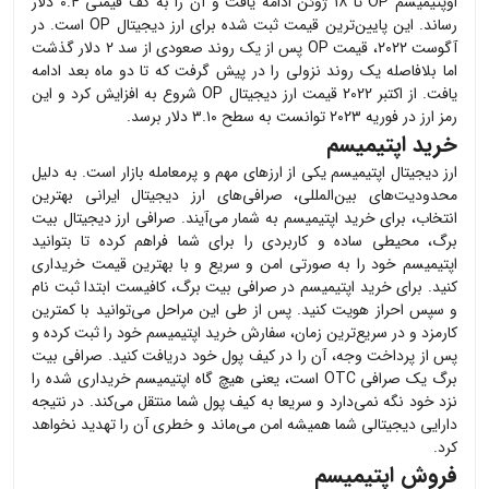
اوپتیمیسم
OP
تا ۱۸ ژوئن ادامه یافت و آن را به کف قیمتی ۰.۴ دلار
رساند. این پایین‌ترین قیمت ثبت شده برای ارز دیجیتال
OP
است. در
آگوست ۲۰۲۲، قیمت
OP
پس از یک روند صعودی از سد ۲ دلار گذشت
اما بلافاصله یک روند نزولی را در پیش گرفت که تا دو ماه بعد ادامه
یافت. از اکتبر 2022 قیمت ارز دیجیتال
OP
شروع به افزایش کرد و این
رمز ارز در فوریه ۲۰۲۳ توانست به سطح ۳.۱۰ دلار برسد.
خرید اپتیمیسم
ارز دیجیتال
اپتیمیسم
یکی از ارزهای مهم و پرمعامله بازار است. به دلیل
محدودیت‌های بین‌المللی، صرافی‌های ارز دیجیتال ایرانی بهترین
انتخاب، برای خرید
اپتیمیسم
به شمار می‌آیند. صرافی ارز دیجیتال بیت
برگ، محیطی ساده و کاربردی را برای شما فراهم کرده تا بتوانید
اپتیمیسم
خود را به صورتی امن و سریع و با بهترین قیمت خریداری
کنید. برای خرید
اپتیمیسم
در صرافی بیت برگ، کافیست ابتدا ثبت نام
و سپس احراز هویت کنید. پس از طی این مراحل می‌توانید با کمترین
کارمزد و در سریع‌ترین زمان، سفارش خرید
اپتیمیسم
خود را ثبت کرده و
پس از پرداخت وجه، آن را در کیف پول خود دریافت کنید. صرافی بیت
برگ یک صرافی OTC است، یعنی هیچ گاه
اپتیمیسم
خریداری شده را
نزد خود نگه نمی‌دارد و سریعا به کیف پول شما منتقل می‌کند. در نتیجه
دارایی دیجیتالی شما همیشه امن می‌ماند و خطری آن را تهدید نخواهد
کرد.
فروش اپتیمیسم