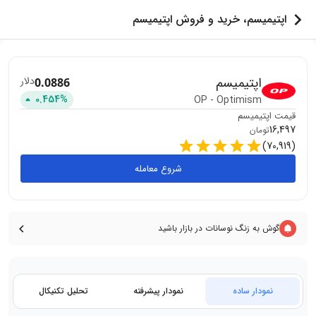
اپتیمیسم، خرید و فروش اپتیمیسم
اپتیمیسم
دلار
0.0886
0.454
%
OP
-
Optimism
قیمت
اپتیمیسم
16,497
تومان
)
70,919
(
شروع معامله
گوش به زنگ نوسانات در بازار باشید
نمودار ساده
نمودار پیشرفته
تحلیل تکنیکال