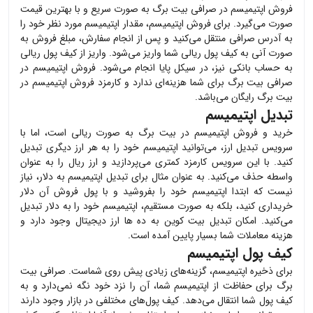
فروش
اپتیمیسم
در صرافی بیت برگ به صورت سریع و با بهترین قیمت
صورت می‌گیرد. برای فروش
اپتیمیسم
، مقدار
اپتیمیسم
مورد نظر خود را
به آدرس صرافی منتقل می‌کنید و پس از انجام سفارش، مبلغ فروش به
صورت آنی به کیف پول ریالی شما واریز می‌شود. واریز از کیف پول ریالی
به حساب بانکی نیز، در سیکل پایا انجام می‌شود. فروش
اپتیمیسم
در
صرافی بیت برگ برای شما هزینه‌ای ندارد و کارمزد فروش
اپتیمیسم
در
بیت برگ رایگان می‌باشد.
تبدیل اپتیمیسم
خرید و فروش
اپتیمیسم
در بیت برگ به صورت ریالی است، اما با
سرویس تبدیل ارز، می‌توانید
اپتیمیسم
خود را به هر ارز دیگری تبدیل
کنید. با این سرویس کارمزد کمتری می‌پردازید و ارز ریال را به عنوان
واسطه حذف می‌کنید. به عنوان مثال برای تبدیل
اپتیمیسم
به دلار، نیاز
نیست که ابتدا
اپتیمیسم
خود را بفروشید و با پول فروش آن دلار
خریداری کنید، بلکه به صورت مستقیم،
اپتیمیسم
خود را به دلار تبدیل
می‌کنید. امکان تبدیل بیت کوین به ده ها ارز دیجیتال وجود دارد و
هزینه معاملات شما بسیار پایین آمده است.
کیف پول اپتیمیسم
برای ذخیره
اپتیمیسم
، گزینه‌های زیادی پیش روی شماست. صرافی بیت
برگ برای حفاظت از
اپتیمیسم
شما، آن را نزد خود نگه نمی‌دارد و به
کیف پول شما انتقال می‌دهد. کیف پول‌های مختلفی در بازار وجود دارند