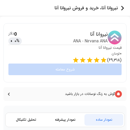
نیروانا آنا، خرید و فروش نیروانا آنا
نیروانا آنا
دلار
0
0
%
ANA
-
Nirvana ANA
قیمت
نیروانا آنا
0
تومان
)
69,318
(
شروع معامله
گوش به زنگ نوسانات در بازار باشید
نمودار ساده
نمودار پیشرفته
تحلیل تکنیکال