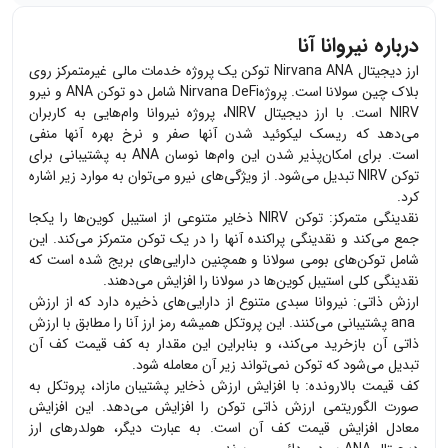
درباره نیروانا آنا
ارز دیجیتال
Nirvana ANA
توکن یک پروژه خدمات مالی غیرمتمرکز روی
بلاک چین سولانا است. پروژه
Nirvana DeFi
شامل دو توکن
ANA
و نیرو
NIRV
است. با ارز دیجیتال
NIRV
، پروژه نیروانا وام‌هایی به کاربران
می‌دهد که ریسک لیکوئید شدن آنها صفر و نرخ بهره آنها منفی
است. برای امکان‌پذیر شدن این وام‌ها نوسان
ANA
به پشتیبانی برای
توکن
NIRV
تبدیل می‌شود. از ویژگی‌های نیرو می‌توان به موارد زیر اشاره
کرد.
نقدینگی متمرکز: توکن
NIRV
ذخایر متنوعی از استیبل کوین‌ها را یکجا
جمع می‌کند و نقدینگی پراکنده آنها را در یک توکن متمرکز می‌کند. این
شامل توکن‌های بومی سولانا و همچنین دارایی‌های بریج شده است که
نقدینگی کلی استیبل کوین‌ها در سولانا را افزایش می‌دهند.
ارزش ذاتی: نیروانا سبدی متنوع از دارایی‌های ذخیره دارد که از ارزش
ana
پشتیبانی می‌کنند. این پروتکل همیشه رمز ارز آنا را مطابق با ارزش
ذاتی آن بازخرید می‌کند، و بنابراین این مقدار به کف قیمت کف آن
تبدیل می‌شود که توکن نمی‌تواند زیر آن معامله شود.
کف قیمت بالارونده: با افزایش ارزش ذخایر پشتیبان مازاد، پروتکل به
صورت الگوریتمی ارزش ذاتی توکن را افزایش می‌دهد. این افزایش
معادل افزایش قیمت کف آن است. به عبارت دیگر، هولدرهای ارز