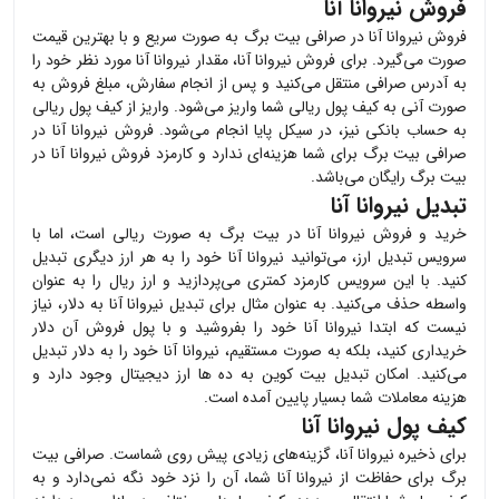
فروش نیروانا آنا
فروش
نیروانا آنا
در صرافی بیت برگ به صورت سریع و با بهترین قیمت
صورت می‌گیرد. برای فروش
نیروانا آنا
، مقدار
نیروانا آنا
مورد نظر خود را
به آدرس صرافی منتقل می‌کنید و پس از انجام سفارش، مبلغ فروش به
صورت آنی به کیف پول ریالی شما واریز می‌شود. واریز از کیف پول ریالی
به حساب بانکی نیز، در سیکل پایا انجام می‌شود. فروش
نیروانا آنا
در
صرافی بیت برگ برای شما هزینه‌ای ندارد و کارمزد فروش
نیروانا آنا
در
بیت برگ رایگان می‌باشد.
تبدیل نیروانا آنا
خرید و فروش
نیروانا آنا
در بیت برگ به صورت ریالی است، اما با
سرویس تبدیل ارز، می‌توانید
نیروانا آنا
خود را به هر ارز دیگری تبدیل
کنید. با این سرویس کارمزد کمتری می‌پردازید و ارز ریال را به عنوان
واسطه حذف می‌کنید. به عنوان مثال برای تبدیل
نیروانا آنا
به دلار، نیاز
نیست که ابتدا
نیروانا آنا
خود را بفروشید و با پول فروش آن دلار
خریداری کنید، بلکه به صورت مستقیم،
نیروانا آنا
خود را به دلار تبدیل
می‌کنید. امکان تبدیل بیت کوین به ده ها ارز دیجیتال وجود دارد و
هزینه معاملات شما بسیار پایین آمده است.
کیف پول نیروانا آنا
برای ذخیره
نیروانا آنا
، گزینه‌های زیادی پیش روی شماست. صرافی بیت
برگ برای حفاظت از
نیروانا آنا
شما، آن را نزد خود نگه نمی‌دارد و به