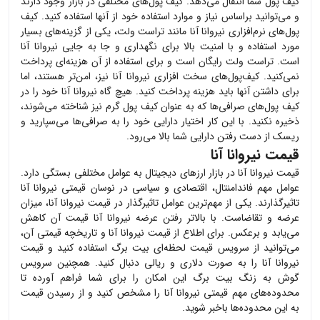
کیف پول شما انتقال می‌دهد. کیف پول‌های مختلفی در بازار وجود دارند
و می‌توانید براساس نیاز و موارد استفاده خود از آنها استفاده کنید. کیف
پول‌های نرم‌افزاری
نیروانا آنا
مانند تراست ولت، یکی از گزینه‌های بسیار
مورد استفاده و با امنیت بالا برای نگهداری و جا به جایی
نیروانا آنا
است. تراست ولت رایگان است و برای استفاده از آن هزینه‌ای پرداخت
نمی‌کنید. کیف‌پول‌های سخت افزاری
نیروانا آنا
نیز، امن‌تر هستند، اما
برای داشتن آنها باید هزینه پرداخت کنید. هیچ گاه
نیروانا آنا
خود را در
کیف پول‌های صرافی‌ها که به عنوان کیف پول گرم نیز شناخته می‌شوند،
ذخیره نکنید. با این کار اختیار دارایی خود را به صرافی‌ها می‌سپارید و
ریسک از دست رفتن دارایی شما بالا می‌رود.
قیمت نیروانا آنا
قیمت
نیروانا آنا
در بازار ارزهای دیجیتال به عوامل مختلفی بستگی دارد.
عوامل مهم فاندامنتال، اقتصادی و سیاسی در نوسان قیمتی
نیروانا آنا
تاثیرگذارند. یکی از مهم‌ترین عوامل تاثیرگذار در قیمت
نیروانا آنا
، میزان
عرضه و تقاضاست. با بالاتر رفتن عرضه
نیروانا آنا
قیمت آن کاهش
می‌یابد و برعکس. برای اطلاع از قیمت
نیروانا آنا
و تاریخچه قیمتی آن،
می‌توانید از سرویس قیمت لحظه‌ای بیت برگ استفاده کنید و قیمت
نیروانا آنا
را به صورت دلاری و ریالی دنبال کنید. همچنین سرویس
گوش به زنگ بیت برگ این امکان را برای شما فراهم آورده تا
محدوده‌های مهم قیمتی
نیروانا آنا
را مشخص کنید و از رسیدن قیمت
به این محدوده‌ها باخبر شوید.