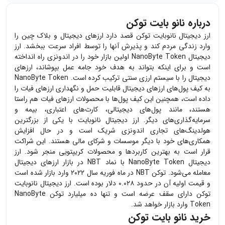
درباره نانو بایت توکن
ارز دیجیتال نانوبایت توکن قصد دارد ارزهای دیجیتال و بلاک چین را
وارد زندگی مردم کند و پذیرش آنها را توسط افراد سرعت ببخشد. ارز
دیجیتال
NanoByte Token
اولین بازار خود را در اندونزی راه انداخته
است و برای اینکه بتواند به هدف خود جامه عمل بپوشاند، ارزهای
دیجیتال را با سیستم ارزی سنتی ترکیب کرده است.
NanoByte Token
به کیف پول‌های ارزهای دیجیتال قابلیت حمل و نگهداری ارزهای فیات را
داده است، همچنین این کیف پول‌ها با محصولات ارزهای فیات هم راستا
هستند، مانند پول‌های دیجیتالی، کارت‌های اعتباری، بیمه و
سرمایه‌گذاری‌های دیگر. ارز دیجیتال نانوبایت با یکی از بزرگترین
هولدینگ‌های تجاری اندونزی شریک است و در حال افزایش
همکاری‌های خود با دیگر موسسات و شرکای مالی هستند. این شراکت
قرار است به بهترین کاربردها و محصولات کریپتویی منجر شود. ارز
دیجیتال
NanoByte Token
با نماد
NBT
در بازار ارزهای دیجیتال
معامله می‌شود. توکن
NBT
در ماه فوریه سال ۲۰۲۲ وارد بازار شده است
و قیمت اولیه آن در حدود ۰.۰۲۸ دلار بوده است. ارز دیجیتال نانوبایت
توکن دارای سقف عرضه است و تنها ده میلیارد توکن
NanoByte
Token
وارد بازار خواهد شد.
خرید نانو بایت توکن