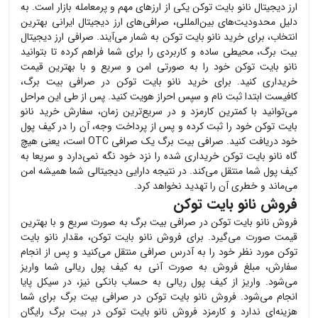
ارز دیجیتال
نانو بایت توکن
یکی از ارزهای مهم و پرمعامله بازار است. به
دلیل محدودیت‌های بین‌المللی، صرافی‌های ارز دیجیتال ایرانی بهترین
انتخاب، برای خرید
نانو بایت توکن
به شمار می‌آیند. صرافی ارز دیجیتال
بیت برگ، محیطی ساده و کاربردی را برای شما فراهم کرده تا بتوانید
نانو بایت توکن
خود را به صورتی امن و سریع و با بهترین قیمت
خریداری کنید. برای خرید
نانو بایت توکن
در صرافی بیت برگ،
کافیست ابتدا ثبت نام و سپس احراز هویت کنید. پس از طی این مراحل
می‌توانید با کمترین کارمزد و در سریع‌ترین زمان، سفارش خرید
نانو
بایت توکن
خود را ثبت کرده و پس از پرداخت وجه، آن را در کیف پول
خود دریافت کنید. صرافی بیت برگ یک صرافی OTC است، یعنی هیچ
گاه
نانو بایت توکن
خریداری شده را نزد خود نگه نمی‌دارد و سریعا به
کیف پول شما منتقل می‌کند. در نتیجه دارایی دیجیتالی شما همیشه امن
می‌ماند و خطری آن را تهدید نخواهد کرد.
فروش نانو بایت توکن
فروش
نانو بایت توکن
در صرافی بیت برگ به صورت سریع و با بهترین
قیمت صورت می‌گیرد. برای فروش
نانو بایت توکن
، مقدار
نانو بایت
توکن
مورد نظر خود را به آدرس صرافی منتقل می‌کنید و پس از انجام
سفارش، مبلغ فروش به صورت آنی به کیف پول ریالی شما واریز
می‌شود. واریز از کیف پول ریالی به حساب بانکی نیز، در سیکل پایا
انجام می‌شود. فروش
نانو بایت توکن
در صرافی بیت برگ برای شما
هزینه‌ای ندارد و کارمزد فروش
نانو بایت توکن
در بیت برگ رایگان