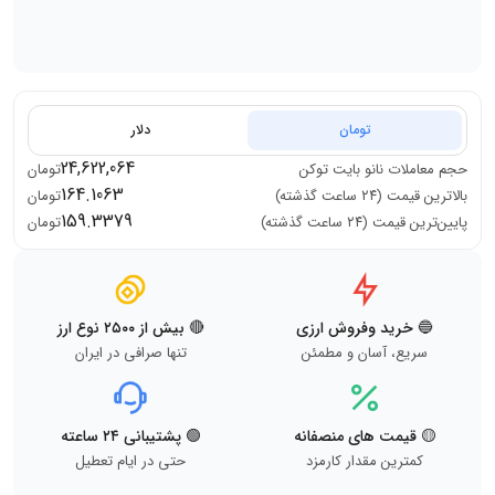
تومان
دلار
24,622,064
حجم معاملات
نانو بایت توکن
تومان
164.1063
بالاترین قیمت (۲۴ ساعت گذشته)
تومان
159.3379
پایین‌ترین قیمت (۲۴ ساعت گذشته)
تومان
🔵 خرید وفروش ارزی
🔴 بیش از ۲۵۰۰ نوع ارز
سریع، آسان و مطمئن
تنها صرافی در ایران
🟡 قیمت های منصفانه
🟢 پشتیبانی ۲۴ ساعته
کمترین مقدار کارمزد
حتی در ایام تعطیل