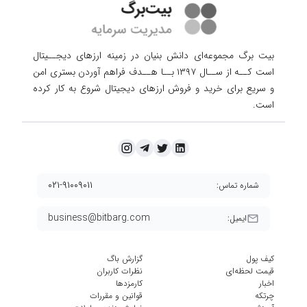
بیت برگ مجموعه‌ای دانش بنیان در زمینه ارزهای دیجــیتال
است کــه از ســال ۱۳۹۷ بــا هــدف فراهم آوردن
بستری امن
و سریع برای خرید و فروش ارزهای دیجیتال شروع به کار کرده
است.
۰۲۱-۹۱۰۰۹۰۱۱
شماره تماس:
business@bitbarg.com
ایمیل:
کیف پول
گزارش باگ
قیمت لحظه‌ای
نظرات کاربران
اخبار
کارمزد‌ها
چرتکه
قوانین و مقررات