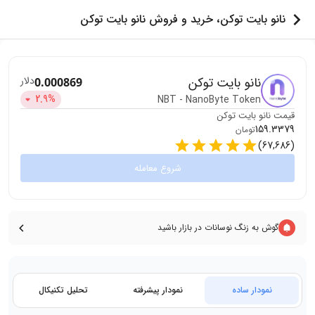
نانو بایت توکن، خرید و فروش نانو بایت توکن
نانو بایت توکن
دلار
0.000869
2.9
%
NBT
-
NanoByte Token
قیمت
نانو بایت توکن
159.3379
تومان
)
67,686
(
شروع معامله
گوش به زنگ نوسانات در بازار باشید
نمودار ساده
نمودار پیشرفته
تحلیل تکنیکال