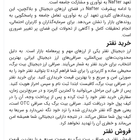
تعهد Nafter به نوآوری و مشارکت جامعه است.
با ادامه پیشرفت Nafter در فضای ارزهای دیجیتال و بلاکچین، این
رویدادهای کلیدی تعهد آن به نوآوری، تعامل جامعه و پاسخگویی به
روندهای بازار را نشان می‌دهد. برای سرمایه‌گذاران و کاربران احتمالی،
انجام تحقیقات کامل و آگاهی از تحولات این فضای پر تغییر ضروری
است.
خرید نفتر
ارز دیجیتال
نفتر
یکی از ارزهای مهم و پرمعامله بازار است. به دلیل
محدودیت‌های بین‌المللی، صرافی‌های ارز دیجیتال ایرانی بهترین
انتخاب، برای خرید
نفتر
به شمار می‌آیند. صرافی ارز دیجیتال بیت برگ،
محیطی ساده و کاربردی را برای شما فراهم کرده تا بتوانید
نفتر
خود را به
صورتی امن و سریع و با بهترین قیمت خریداری کنید. برای خرید
نفتر
در صرافی بیت برگ، کافیست ابتدا ثبت نام و سپس احراز هویت کنید.
پس از طی این مراحل می‌توانید با کمترین کارمزد و در سریع‌ترین زمان،
سفارش خرید
نفتر
خود را ثبت کرده و پس از پرداخت وجه، آن را در
کیف پول خود دریافت کنید. صرافی بیت برگ یک صرافی OTC است،
یعنی هیچ گاه
نفتر
خریداری شده را نزد خود نگه نمی‌دارد و سریعا به
کیف پول شما منتقل می‌کند. در نتیجه دارایی دیجیتالی شما همیشه امن
می‌ماند و خطری آن را تهدید نخواهد کرد.
فروش نفتر
فروش
نفتر
در صرافی بیت برگ به صورت سریع و با بهترین قیمت