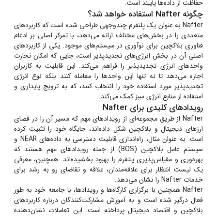
حفاظت از داده‌ها پایبند است.
چگونه Nafter استفاده خواهد شد؟
Nafter به عنوان یک پلتفرم چندوجهی طراحی شده است که کاربردهای
متعددی را در بخش‌های مختلف ارائه می‌دهد، با تمرکز اصلی بر ادغام
فناوری بلاکچین برای نوآوری در سیستم‌های موجود. یکی از کاربردهای
اصلی آن در بخش انرژی‌های تجدیدپذیر است، جایی که امکان تجارت
واحدهای انرژی تجدیدپذیر را فراهم می‌کند. این قابلیت به کاربران
اجازه می‌دهد تا نه تنها این واحدها را معامله کنند بلکه نوع انرژی
تجدیدپذیر مورد استفاده خود را انتخاب کنند، که به ترویج پایداری و
استفاده از منابع انرژی سبز کمک می‌کند.
رویدادهای کلیدی برای Nafter
Nafter از طریق مجموعه‌ای از رویدادهای مهم که مسیر آن را در فضای
ارزهای دیجیتال و بلاکچین شکل داده‌اند، جایگاه خود را تثبیت کرده
است. به عنوان مثال، راه‌اندازی قابلیت دسترسی به داده‌های NEAR و
سیستم عامل بلاکچین (BOS) از جمله رویدادهای مهم هستند که
بهره‌وری و مقیاس‌پذیری پلتفرم را بهبود بخشیده‌اند. همچنین، معرفی
یک لیست انتظار برای علاقه‌مندان، علاقه و تقاضای رو به رشد برای
خدمات Nafter را نشان می‌دهد.
Nafter همچنین با برگزاری کارگاه‌ها و رویدادها، با جامعه خود به طور
فعال درگیر شده است و به آموزش مشارکت‌کنندگان درباره کاربردهای
بلاکچین و اقتصاد دیجیتال پرداخته است. این تعاملات نشان‌دهنده