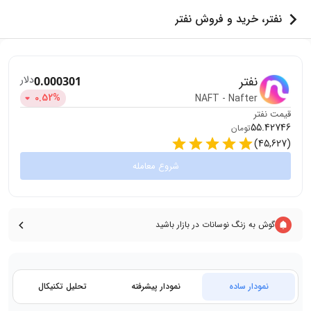
نفتر، خرید و فروش نفتر
نفتر
دلار
0.000301
0.52
%
NAFT
-
Nafter
قیمت
نفتر
55.42746
تومان
)
45,627
(
شروع معامله
گوش به زنگ نوسانات در بازار باشید
نمودار ساده
نمودار پیشرفته
تحلیل تکنیکال