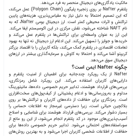
مالکیت یادگاری‌های دیجیتال منحصر به فرد می‌دهد.
پلتفرم Nafter بر روی زنجیره پلیگون (Polygon Chain) عمل می‌کند،
که این تصمیم احتمالاً به دلیل نیاز به مقیاس‌پذیری، هزینه‌های پایین
تراکنش و اثرات محیطی کمتر است. ارز دیجیتال بومی Nafter، که به
نام NAFT شناخته می‌شود، نقش مرکزی در این اکوسیستم ایفا می‌کند.
این ارز به عنوان واسطه‌ای برای تراکنش‌ها در پلتفرم عمل می‌کند و
خریدها و جوایز را تسهیل می‌کند. این ادغام ارز دیجیتال نه تنها به بهبود
تعاملات اقتصادی در پلتفرم کمک می‌کند، بلکه کاربران را با اقتصاد بزرگتر
کریپتو آشنا می‌کند و احتمالا به کاوش و سرمایه‌گذاری بیشتر در ارزهای
دیجیتال سوق می‌دهد.
چگونه Nafter ایمن است؟
Nafter از یک رویکرد چندجانبه برای اطمینان از امنیت پلتفرم و
دارایی‌های کاربران استفاده می‌کند. این رویکرد شامل رمزنگاری،
بررسی‌های قرارداد هوشمند، تدابیر حریم خصوصی داده‌ها، مانیتورینگ
مداوم و به‌روزرسانی‌ها و ادغام پشتیبانی از کیف‌پول‌های سخت‌افزاری
است. رمزنگاری برای حفاظت از داده‌های کاربران و تراکنش‌ها بر روی
بلاکچین حیاتی است، زیرا دسترسی غیرمجاز به اطلاعات حساس را
بسیار دشوار می‌کند. بررسی‌های قرارداد هوشمند برای شناسایی و اصلاح
آسیب‌پذیری‌های موجود در کد پلتفرم انجام می‌شود، از این رو مانع از
سوءاستفاده‌های احتمالی می‌شود. تدابیر حریم خصوصی داده‌ها برای
حفاظت از اطلاعات شخصی کاربران اجرا می‌شود و به بهترین روش‌های