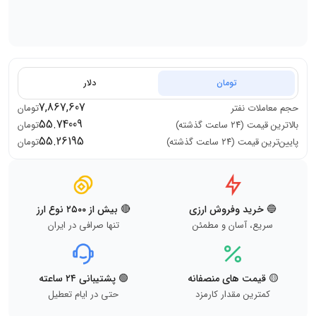
تومان
دلار
7,867,607
حجم معاملات
نفتر
تومان
55.74009
بالاترین قیمت (۲۴ ساعت گذشته)
تومان
55.26195
پایین‌ترین قیمت (۲۴ ساعت گذشته)
تومان
🔵 خرید وفروش ارزی
🔴 بیش از ۲۵۰۰ نوع ارز
سریع، آسان و مطمئن
تنها صرافی در ایران
🟡 قیمت های منصفانه
🟢 پشتیبانی ۲۴ ساعته
کمترین مقدار کارمزد
حتی در ایام تعطیل