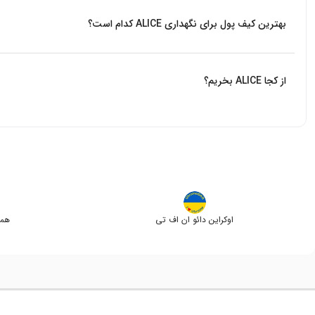
بهترین کیف پول برای نگهداری ALICE کدام است؟
از بین کیف پول هایی که ارز ALICE را پشتیبانی می‌کنند، کیف پول Trust wallet کیف پول سرد رسمی بایننس است که پیشنهاد میکنیم از آن استفاده کنید.
از کجا ALICE بخریم؟
بیت برگ اولین صرافی آنلاین خرید و فروش ارزهای دیجیتال بدون واسطه در ایرا
اوکراین دائو ان اف تی
همس