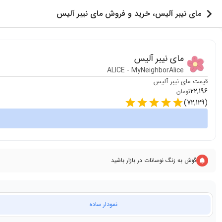
مای نیبر آلیس، خرید و فروش مای نیبر آلیس
مای نیبر آلیس
ALICE
-
MyNeighborAlice
قیمت
مای نیبر آلیس
22,196
تومان
)
72,129
(
گوش به زنگ نوسانات در بازار باشید
نمودار ساده