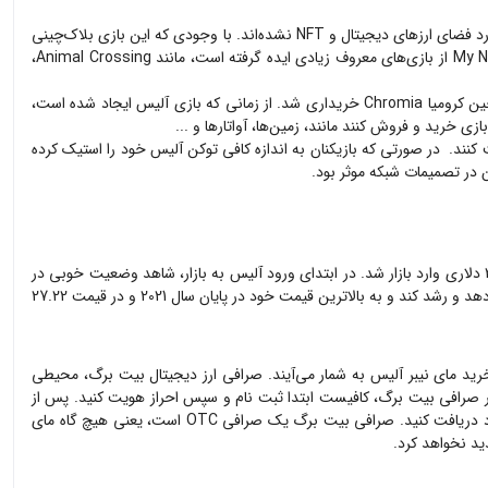
فضای ارزهای دیجیتال و NFT نشده‌اند. با وجودی که این بازی بلاک‌چینی
است و از امکانات دیفای بهره می‌برد، اما بازیکنان و کاربران برای ورود و استفاده از آن نیازی به اطلاعات زیادی در حوزه بلاک‌چین ندارند. بازی My Neighbor Alice از بازی‌های معروف زیادی ایده گرفته است، مانند Animal Crossing،
آلیس ALICE توسط یک استودیو بازیهای موبایلی سوئدی به نام شرکت Antler Interactive به وجود آمده است. این شرکت در سال 2019 توسط شرکت بلاک‌چین کرومیا Chromia خریداری شد. از زمانی که بازی آلیس ایجاد شده است،
رز پرداخت کنند. در صورتی که بازیکنان به اندازه کافی توکن آلیس خود را استیک کرده
ن در تصمیمات شبکه موثر بود.
توکن آلیس یک توکن با استاندارد ERC-20 است که روی بلاک‌چین لایه اول کرومیا ایجاد شده است. این ارز برای اولین بار در ماه مارس سال 2021 با قیمت 20.8 دلاری وارد بازار شد. در ابتدای ورود آلیس به بازار، شاهد وضعیت خوبی در
ارزهای دیجیتال نبودیم و توکن آلیس نیز روندی رو به پایین را تجربه کرد و به کف 3.7 دلاری در ماه جولای 2021 رسید. با این حال آلیس توانست خود را بهبود دهد و رشد کند و به بالاترین قیمت خود در پایان سال 2021 و در قیمت 27.22
خرید
مای نیبر آلیس
به شمار می‌آیند. صرافی ارز دیجیتال بیت برگ، محیطی
صرافی بیت برگ، کافیست ابتدا ثبت نام و سپس احراز هویت کنید. پس از
د. صرافی بیت برگ یک صرافی OTC است، یعنی هیچ گاه
مای
ید نخواهد کرد.