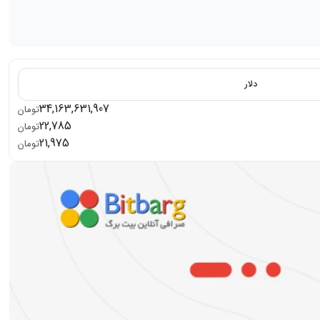
دلار
34,163,631,907
تومان
22,785
تومان
21,975
تومان