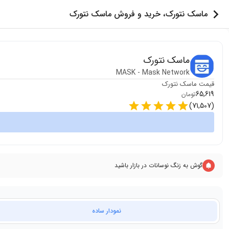
ماسک نتورک، خرید و فروش ماسک نتورک
ماسک نتورک
MASK
-
Mask Network
قیمت
ماسک نتورک
65,619
تومان
)
71,507
(
گوش به زنگ نوسانات در بازار باشید
نمودار ساده