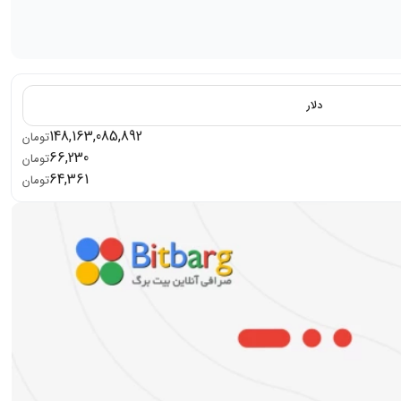
دلار
148,163,085,892
تومان
66,230
تومان
64,361
تومان