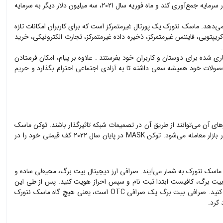
پیام‌های خود را روی ماسک نتورک رمزنگاری کنند و محفوظ نگه دارند. ماسک نتورک توانست در ماه نوامبر سال 2020 ماسک نتورک توانست بیش از 2 میلیون دلار سرمایه جمع‌آوری کند و ماه فوریه سال 2021، سه میلیون دلار دیگر به سرمایه
می‌دهد. ماسک نتورک یک پورتال غیرمتمرکز است که برای کاربران امکانات تازه
ربران با استفاده از ماسک نتورک می‌توانند از اپلیکیشن‌های غیرمتمرکزی مانند انجمن‌های خودگردان و غیرمتمرکز (DAO)، پرداخت کریپتویی، فایننس غیرمتمرکز، ذخیره داده غیرمتمرکز، تجارت الکترونیکی، خرید
ری شده برای دوستان و کاربران خود بفرستند . علاوه بر پیام، امکان فرستادن
به وجود آمده است که قبلا استارت‌آپ Dimension.im را پایه‌گذاری کرده‌بود. او در محصولات خود همیشه سعی داشته تا به آزادی اجتماعی احترام بگذارد و حریم
رک کنترل می‌شود و هولدرهای آن می‌توانند از طریق آن در تصمیمات شبکه تاثیرگذار باشند. توکن ماسک
MASK در ابتدای ورود خود به بازار قیمتی 19 دلاری داشت و دو ماه بعد به بالاترین قیمت خود در 25 دلار رسید. اما از آن زمان تاکنون زیر قیمت اولیه خود در بازار معامله می‌شود. توکن MASK در پایان سال 2022 کف قیمتی خود را در
ماسک نتورک
به شمار می‌آیند. صرافی ارز دیجیتال بیت برگ، محیطی ساده و
یت برگ، کافیست ابتدا ثبت نام و سپس احراز هویت کنید. پس از طی این
یت برگ یک صرافی OTC است، یعنی هیچ گاه
ماسک نتورک
 کرد.