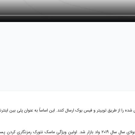
 را از طریق توییتر و فیس بوک ارسال کنند. این اساساً به عنوان پلی بین اینترنت
ماسک نتورک که با نماد MASK در بازار معامله می‌شود، برای اولین بار در جولای سال سال 2019 واد با