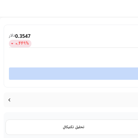
دلار
0.3547
0.449
%
تحلیل تکنیکال