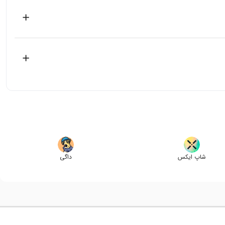
شاپ ایکس
داگی