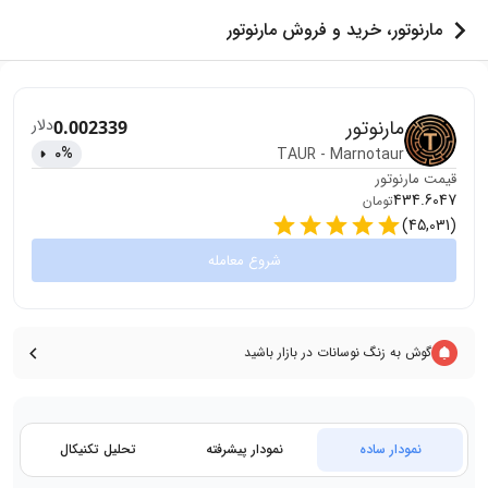
مارنوتور، خرید و فروش مارنوتور
مارنوتور
دلار
0.002339
0
%
TAUR
-
Marnotaur
قیمت
مارنوتور
434.6047
تومان
)
45,031
(
شروع معامله
گوش به زنگ نوسانات در بازار باشید
نمودار ساده
نمودار پیشرفته
تحلیل تکنیکال