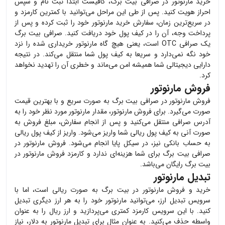
خرید
مارنوتور
در صرافی بیت برگ، کافیست ابتدا ثبت نام و سپس
احراز هویت کنید. پس از طی این مراحل می‌توانید با کمترین کارمزد و
در سریع‌ترین زمان، سفارش خرید
مارنوتور
خود را ثبت کرده و پس از
پرداخت وجه، آن را در کیف پول خود دریافت کنید. صرافی بیت برگ
یک صرافی OTC است، یعنی هیچ گاه
مارنوتور
خریداری شده را نزد
خود نگه نمی‌دارد و سریعا به کیف پول شما منتقل می‌کند. در نتیجه
دارایی دیجیتالی شما همیشه امن می‌ماند و خطری آن را تهدید نخواهد
کرد.
فروش مارنوتور
فروش
مارنوتور
در صرافی بیت برگ به صورت سریع و با بهترین قیمت
صورت می‌گیرد. برای فروش
مارنوتور
، مقدار
مارنوتور
مورد نظر خود را به
آدرس صرافی منتقل می‌کنید و پس از انجام سفارش، مبلغ فروش به
صورت آنی به کیف پول ریالی شما واریز می‌شود. واریز از کیف پول ریالی
به حساب بانکی نیز، در سیکل پایا انجام می‌شود. فروش
مارنوتور
در
صرافی بیت برگ برای شما هزینه‌ای ندارد و کارمزد فروش
مارنوتور
در
بیت برگ رایگان می‌باشد.
تبدیل مارنوتور
خرید و فروش
مارنوتور
در بیت برگ به صورت ریالی است، اما با
سرویس تبدیل ارز، می‌توانید
مارنوتور
خود را به هر ارز دیگری تبدیل
کنید. با این سرویس کارمزد کمتری می‌پردازید و ارز ریال را به عنوان
واسطه حذف می‌کنید. به عنوان مثال برای تبدیل
مارنوتور
به دلار، نیاز