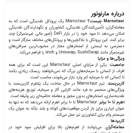
درباره مارنوتور
Marnotaur چیست؟
Marnotaur یک پروتکل نقدینگی است که به
معامله‌گران، تأمین‌کنندگان نقدینگی، کشاورزان و نگهدارندگان نقدینگی
امکان می‌دهد تا سود خود را در بازار DeFi (امور مالی غیرمتمرکز) چند
برابر کنند. این پروتکل با بلاکچین‌ها و پروتکل‌های مختلف سازگار است و
دسترسی به لیستی از استخرهای مجاز در محبوب‌ترین صرافی‌های
غیرمتمرکز مانند Uniswap، SushiSwap و 1inch را فراهم می‌کند.
ویژگی‌ها و مزایا
جامعیت
: یکی از مزایای اصلی Marnotaur این است که برای همه
افراد، از کسانی با سرمایه‌های بزرگ که نمی‌خواهند ریسک زیادی بکنند
تا کسانی که با سرمایه کم وارد بازار می‌شوند، مناسب است.
کاربرپسند
: تیم Marnotaur در حال ساخت یک پلتفرم کاربرپسند با
ویژگی‌های منحصر به فرد مانند کارایی گاز و سرمایه، توزیع هزینه‌های
نقدینه‌سازی، استخرهای بدون مجوز و معامله حاشیه‌ای زیر وثیقه است.
اهرم تا 10 برابر
: Marnotaur تا 10 برابر اهرم ارائه می‌دهد که نه تنها به
عنوان ابزاری برای باز کردن موقعیت‌های کوتاه و بلند بلکه به عنوان یک
سیستم وام برای کشاورزی نیز عمل می‌کند.
کاربردها
معامله‌گران
: می‌توانند از اهرم‌های بالا برای افزایش سود خود در