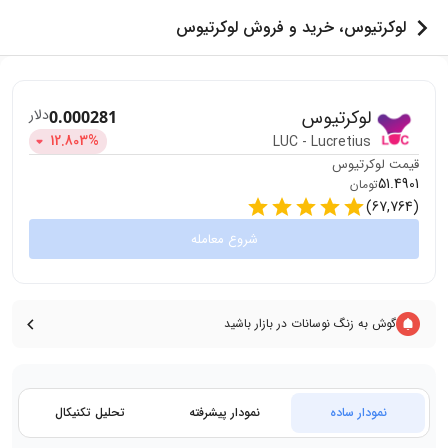
لوکرتیوس، خرید و فروش لوکرتیوس
لوکرتیوس
دلار
0.000281
12.803
%
LUC
-
Lucretius
قیمت
لوکرتیوس
51.4901
تومان
)
67,764
(
شروع معامله
گوش به زنگ نوسانات در بازار باشید
نمودار ساده
نمودار پیشرفته
تحلیل تکنیکال