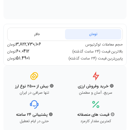
تومان
دلار
3,822,730,106
حجم معاملات
لوکرتیوس
تومان
60.0412
بالاترین قیمت (۲۴ ساعت گذشته)
تومان
51.4901
پایین‌ترین قیمت (۲۴ ساعت گذشته)
تومان
🔵 خرید وفروش ارزی
🔴 بیش از ۲۵۰۰ نوع ارز
سریع، آسان و مطمئن
تنها صرافی در ایران
🟡 قیمت های منصفانه
🟢 پشتیبانی ۲۴ ساعته
کمترین مقدار کارمزد
حتی در ایام تعطیل