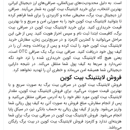
است. به دلیل محدودیت‌های بین‌المللی، صرافی‌های ارز دیجیتال ایرانی
بهترین انتخاب، برای خرید
لایتنینگ بیت کوین
به شمار می‌آیند. صرافی
ارز دیجیتال بیت برگ، محیطی ساده و کاربردی را برای شما فراهم کرده
تا بتوانید
لایتنینگ بیت کوین
خود را به صورتی امن و سریع و با بهترین
قیمت خریداری کنید. برای خرید
لایتنینگ بیت کوین
در صرافی بیت
برگ، کافیست ابتدا ثبت نام و سپس احراز هویت کنید. پس از طی این
مراحل می‌توانید با کمترین کارمزد و در سریع‌ترین زمان، سفارش خرید
لایتنینگ بیت کوین
خود را ثبت کرده و پس از پرداخت وجه، آن را در
کیف پول خود دریافت کنید. صرافی بیت برگ یک صرافی OTC است،
یعنی هیچ گاه
لایتنینگ بیت کوین
خریداری شده را نزد خود نگه
نمی‌دارد و سریعا به کیف پول شما منتقل می‌کند. در نتیجه دارایی
دیجیتالی شما همیشه امن می‌ماند و خطری آن را تهدید نخواهد کرد.
فروش لایتنینگ بیت کوین
فروش
لایتنینگ بیت کوین
در صرافی بیت برگ به صورت سریع و با
بهترین قیمت صورت می‌گیرد. برای فروش
لایتنینگ بیت کوین
، مقدار
لایتنینگ بیت کوین
مورد نظر خود را به آدرس صرافی منتقل می‌کنید و
پس از انجام سفارش، مبلغ فروش به صورت آنی به کیف پول ریالی شما
واریز می‌شود. واریز از کیف پول ریالی به حساب بانکی نیز، در سیکل پایا
انجام می‌شود. فروش
لایتنینگ بیت کوین
در صرافی بیت برگ برای شما
هزینه‌ای ندارد و کارمزد فروش
لایتنینگ بیت کوین
در بیت برگ رایگان
می‌باشد.