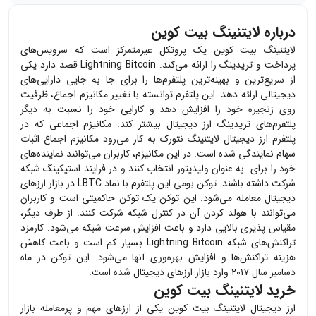
درباره لایتنینگ بیت کوین
لایتنینگ بیت کوین یک پروتکل غیرمتمرکز است که سرویس‌های
پرداخت و تریدینگ را ارائه می‌کند.
Lightning Bitcoin
قصد دارد یکی
از سریع‌ترین و بهینه‌ترین پلتفرم‌ها را برای جا به جایی دارایی‌های
دیجیتالی ارائه دهد. این پلتفرم توانسته با تغییر مکانیزم اجماع، ظرفیت
روی زنجیره خود را افزایش دهد و کارایی خود را نسبت به دیگر
پلتفرم‌های تریدینگ ارز دیجیتال بیشتر کند. مکانیزم اجماعی که در
پلتفرم ارز دیجیتال لایتنینگ نتورک به کار می‌رود مکانیزم اجماع اثبات
سهام نمایندگی شده است. در این مکانیزم، کاربران می‌توانند نماینده‌های
خود را برای به عنوان ولیدیتور انتخاب کنند و در فرایند استیکینگ شبکه
شرکت داشته باشند. توکن بومی این پلتفرم با نماد
LBTC
در بازار ارزهای
دیجیتال معامله می‌شود. این توکن یک توکن حاکمیتی است و کاربران
می‌توانند با هولد کردن آن در کنترل شبکه شرکت کنند. از طرف دیگر،
مقیاس پذیری بالایی دارد و باعث افزایش سرعت شبکه می‌شود. کارمزد
تراکنش‌های شبکه
Lightning Bitcoin
بسیار کم است و باعث کاهش
هزینه تراکنش‌ها و افزایش بهره‌وری آنها می‌شود. این توکن در ماه
دسامبر سال ۲۰۱۷ وارد بازار ارزهای دیجیتال شده است.
خرید لایتنینگ بیت کوین
ارز دیجیتال
لایتنینگ بیت کوین
یکی از ارزهای مهم و پرمعامله بازار