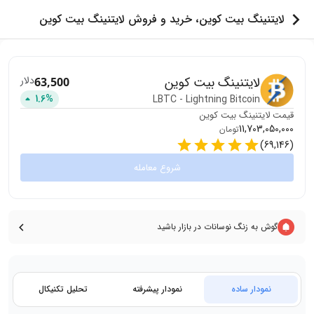
لایتنینگ بیت کوین، خرید و فروش لایتنینگ بیت کوین
لایتنینگ بیت کوین
دلار
63,500
1.6
%
LBTC
-
Lightning Bitcoin
قیمت
لایتنینگ بیت کوین
11,703,050,000
تومان
)
69,146
(
شروع معامله
گوش به زنگ نوسانات در بازار باشید
نمودار ساده
نمودار پیشرفته
تحلیل تکنیکال