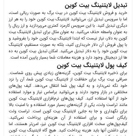
تبدیل لایتنینگ بیت کوین
خرید و فروش
لایتنینگ بیت کوین
در بیت برگ به صورت ریالی است،
اما با سرویس تبدیل ارز، می‌توانید
لایتنینگ بیت کوین
خود را به هر ارز
دیگری تبدیل کنید. با این سرویس کارمزد کمتری می‌پردازید و ارز ریال را
به عنوان واسطه حذف می‌کنید. به عنوان مثال برای تبدیل
لایتنینگ بیت
کوین
به دلار، نیاز نیست که ابتدا
لایتنینگ بیت کوین
خود را بفروشید و
با پول فروش آن دلار خریداری کنید، بلکه به صورت مستقیم،
لایتنینگ
بیت کوین
خود را به دلار تبدیل می‌کنید. امکان تبدیل بیت کوین به ده
ها ارز دیجیتال وجود دارد و هزینه معاملات شما بسیار پایین آمده است.
کیف پول لایتنینگ بیت کوین
برای ذخیره
لایتنینگ بیت کوین
، گزینه‌های زیادی پیش روی شماست.
صرافی بیت برگ برای حفاظت از
لایتنینگ بیت کوین
شما، آن را نزد
خود نگه نمی‌دارد و به کیف پول شما انتقال می‌دهد. کیف پول‌های
مختلفی در بازار وجود دارند و می‌توانید براساس نیاز و موارد استفاده
خود از آنها استفاده کنید. کیف پول‌های نرم‌افزاری
لایتنینگ بیت کوین
مانند تراست ولت، یکی از گزینه‌های بسیار مورد استفاده و با امنیت بالا
برای نگهداری و جا به جایی
لایتنینگ بیت کوین
است. تراست ولت
رایگان است و برای استفاده از آن هزینه‌ای پرداخت نمی‌کنید.
کیف‌پول‌های سخت افزاری
لایتنینگ بیت کوین
نیز، امن‌تر هستند، اما
برای داشتن آنها باید هزینه پرداخت کنید. هیچ گاه
لایتنینگ بیت کوین