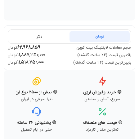
تومان
دلار
62,968,859
حجم معاملات
لایتنینگ بیت کوین
تومان
11,887,350,000
بالاترین قیمت (۲۴ ساعت گذشته)
تومان
11,518,750,000
پایین‌ترین قیمت (۲۴ ساعت گذشته)
تومان
🔵 خرید وفروش ارزی
🔴 بیش از ۲۵۰۰ نوع ارز
سریع، آسان و مطمئن
تنها صرافی در ایران
🟡 قیمت های منصفانه
🟢 پشتیبانی ۲۴ ساعته
کمترین مقدار کارمزد
حتی در ایام تعطیل