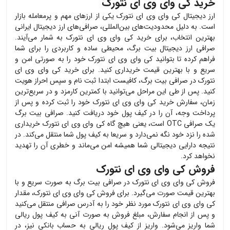
خرید کی وای وی ای نتورک
ارز دیجیتال
کی وای وی ای نتورک
یکی از ارزهای مهم و پرمعامله بازار
است. به دلیل محدودیت‌های بین‌المللی، صرافی‌های ارز دیجیتال ایرانی
بهترین انتخاب، برای خرید
کی وای وی ای نتورک
به شمار می‌آیند.
صرافی ارز دیجیتال بیت برگ، محیطی ساده و کاربردی را برای شما
فراهم کرده تا بتوانید
کی وای وی ای نتورک
خود را به صورتی امن و
سریع و با بهترین قیمت خریداری کنید. برای خرید
کی وای وی ای
نتورک
در صرافی بیت برگ، کافیست ابتدا ثبت نام و سپس احراز هویت
کنید. پس از طی این مراحل می‌توانید با کمترین کارمزد و در سریع‌ترین
زمان، سفارش خرید
کی وای وی ای نتورک
خود را ثبت کرده و پس از
پرداخت وجه، آن را در کیف پول خود دریافت کنید. صرافی بیت برگ
یک صرافی OTC است، یعنی هیچ گاه
کی وای وی ای نتورک
خریداری
شده را نزد خود نگه نمی‌دارد و سریعا به کیف پول شما منتقل می‌کند. در
نتیجه دارایی دیجیتالی شما همیشه امن می‌ماند و خطری آن را تهدید
نخواهد کرد.
فروش کی وای وی ای نتورک
فروش
کی وای وی ای نتورک
در صرافی بیت برگ به صورت سریع و با
بهترین قیمت صورت می‌گیرد. برای فروش
کی وای وی ای نتورک
، مقدار
کی وای وی ای نتورک
مورد نظر خود را به آدرس صرافی منتقل می‌کنید
و پس از انجام سفارش، مبلغ فروش به صورت آنی به کیف پول ریالی
شما واریز می‌شود. واریز از کیف پول ریالی به حساب بانکی نیز، در