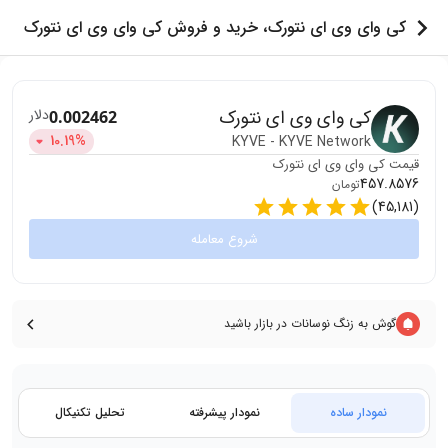
کی وای وی ای نتورک، خرید و فروش کی وای وی ای نتورک
کی وای وی ای نتورک
دلار
0.002462
10.19
%
KYVE
-
KYVE Network
قیمت
کی وای وی ای نتورک
457.8576
تومان
)
45,181
(
شروع معامله
گوش به زنگ نوسانات در بازار باشید
نمودار ساده
نمودار پیشرفته
تحلیل تکنیکال