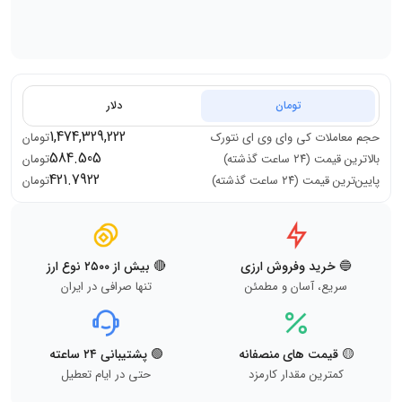
تومان
دلار
1,474,329,222
حجم معاملات
کی وای وی ای نتورک
تومان
584.505
بالاترین قیمت (۲۴ ساعت گذشته)
تومان
421.7922
پایین‌ترین قیمت (۲۴ ساعت گذشته)
تومان
🔵 خرید وفروش ارزی
🔴 بیش از ۲۵۰۰ نوع ارز
سریع، آسان و مطمئن
تنها صرافی در ایران
🟡 قیمت های منصفانه
🟢 پشتیبانی ۲۴ ساعته
کمترین مقدار کارمزد
حتی در ایام تعطیل