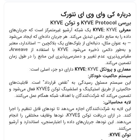
درباره کی وای وی ای نتورک
بررسی KYVE Protocol و توکن KYVE
معرفی KYVE:
KYVE یک شبکه آرشیو غیرمتمرکز است که جریان‌های
داده را به منابع دائمی تبدیل می‌کند. هر جریان داده‌ای که ایجاد می‌شود
— به عنوان مثال، دنباله‌ای از بلوک‌های یک بلاکچین — استاندارد، معتبر
و به‌طور دائمی ذخیره می‌شود. KYVE با استفاده از Arweave،
مقیاس‌پذیری، عدم تغییر و دسترسی‌پذیری این منابع را در طول زمان
تضمین می‌کند.
معماری و پروتکل KYVE:
KYVE دارای دو جزء اصلی است:
سیستم حاکمیت خودکار:
این سیستم مسئول رسیدگی به "نقض قرارداد" است. قابلیت‌های
حاکمیتی از طریق استیکینگ و اسلشینگ توکن $KYVE فعال می‌شود و
تضمین می‌کند که شرکت‌کنندگان با اهداف شبکه همگام عمل می‌کنند.
لایه محاسباتی:
این لایه به شرکت‌کنندگان اجازه می‌دهد تا نودهای قابل تنظیم را اجرا
کنند. در ازای دریافت توکن $KYVE، نودها وظایف مختلفی را انجام
می‌دهند. این نودها، جریان‌های داده را اعتبارسنجی، استاندارد و آرشیو
می‌کنند.
توکن KYVE: