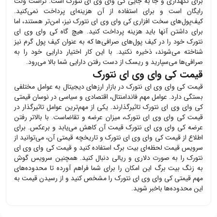
برای نگهداری و جا به جایی
کی وای وی ای نتورک
است. تراست ولت
رایگان است و برای استفاده از آن هزینه‌ای پرداخت نمی‌کنید.
کیف‌پول‌های سخت افزاری
کی وای وی ای نتورک
نیز، امن‌تر هستند، اما
برای داشتن آنها باید هزینه پرداخت کنید. هیچ گاه
کی وای وی ای
نتورک
خود را در کیف پول‌های صرافی‌ها که به عنوان کیف پول گرم نیز
شناخته می‌شوند، ذخیره نکنید. با این کار اختیار دارایی خود را به
صرافی‌ها می‌سپارید و ریسک از دست رفتن دارایی شما بالا می‌رود.
قیمت کی وای وی ای نتورک
قیمت
کی وای وی ای نتورک
در بازار ارزهای دیجیتال به عوامل مختلفی
بستگی دارد. عوامل مهم فاندامنتال، اقتصادی و سیاسی در نوسان قیمتی
کی وای وی ای نتورک
تاثیرگذارند. یکی از مهم‌ترین عوامل تاثیرگذار در
قیمت
کی وای وی ای نتورک
، میزان عرضه و تقاضاست. با بالاتر رفتن
عرضه
کی وای وی ای نتورک
قیمت آن کاهش می‌یابد و برعکس. برای
اطلاع از قیمت
کی وای وی ای نتورک
و تاریخچه قیمتی آن، می‌توانید از
سرویس قیمت لحظه‌ای بیت برگ استفاده کنید و قیمت
کی وای وی ای
نتورک
را به صورت دلاری و ریالی دنبال کنید. همچنین سرویس گوش
به زنگ بیت برگ این امکان را برای شما فراهم آورده تا محدوده‌های
مهم قیمتی
کی وای وی ای نتورک
را مشخص کنید و از رسیدن قیمت به
این محدوده‌ها باخبر شوید.