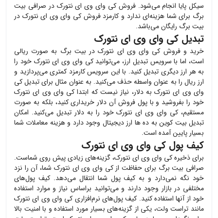
سیکل پایا انجام می‌شود. فروش
کی وای وی ای نتورک
در صرافی بیت
برگ برای شما هزینه‌ای ندارد و کارمزد فروش
کی وای وی ای نتورک
در
بیت برگ رایگان می‌باشد.
تبدیل کی وای وی ای نتورک
خرید و فروش
کی وای وی ای نتورک
در بیت برگ به صورت ریالی
است، اما با سرویس تبدیل ارز، می‌توانید
کی وای وی ای نتورک
خود را
به هر ارز دیگری تبدیل کنید. با این سرویس کارمزد کمتری می‌پردازید و
ارز ریال را به عنوان واسطه حذف می‌کنید. به عنوان مثال برای تبدیل
کی
وای وی ای نتورک
به دلار، نیاز نیست که ابتدا
کی وای وی ای نتورک
خود را بفروشید و با پول فروش آن دلار خریداری کنید، بلکه به صورت
مستقیم،
کی وای وی ای نتورک
خود را به دلار تبدیل می‌کنید. امکان
تبدیل بیت کوین به ده ها ارز دیجیتال وجود دارد و هزینه معاملات شما
بسیار پایین آمده است.
کیف پول کی وای وی ای نتورک
برای ذخیره
کی وای وی ای نتورک
، گزینه‌های زیادی پیش روی شماست.
صرافی بیت برگ برای حفاظت از
کی وای وی ای نتورک
شما، آن را نزد
خود نگه نمی‌دارد و به کیف پول شما انتقال می‌دهد. کیف پول‌های
مختلفی در بازار وجود دارند و می‌توانید براساس نیاز و موارد استفاده
خود از آنها استفاده کنید. کیف پول‌های نرم‌افزاری
کی وای وی ای نتورک
مانند تراست ولت، یکی از گزینه‌های بسیار مورد استفاده و با امنیت بالا