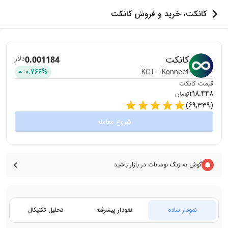
کانکت، خرید و فروش کانکت
کانکت
دلار
0.001184
0.766
%
KCT
-
Konnect
قیمت
کانکت
218.448
تومان
)
69,339
(
شروع معامله
گوش به زنگ نوسانات در بازار باشید
نمودار ساده
نمودار پیشرفته
تحلیل تکنیکال