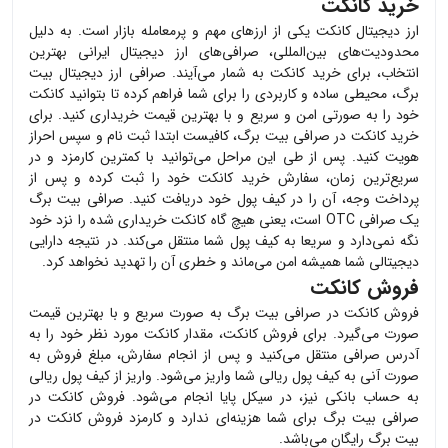
خرید کانکت
ارز دیجیتال
کانکت
یکی از ارزهای مهم و پرمعامله بازار است. به دلیل
محدودیت‌های بین‌المللی، صرافی‌های ارز دیجیتال ایرانی بهترین
انتخاب، برای خرید
کانکت
به شمار می‌آیند. صرافی ارز دیجیتال بیت
برگ، محیطی ساده و کاربردی را برای شما فراهم کرده تا بتوانید
کانکت
خود را به صورتی امن و سریع و با بهترین قیمت خریداری کنید. برای
خرید
کانکت
در صرافی بیت برگ، کافیست ابتدا ثبت نام و سپس احراز
هویت کنید. پس از طی این مراحل می‌توانید با کمترین کارمزد و در
سریع‌ترین زمان، سفارش خرید
کانکت
خود را ثبت کرده و پس از
پرداخت وجه، آن را در کیف پول خود دریافت کنید. صرافی بیت برگ
یک صرافی OTC است، یعنی هیچ گاه
کانکت
خریداری شده را نزد خود
نگه نمی‌دارد و سریعا به کیف پول شما منتقل می‌کند. در نتیجه دارایی
دیجیتالی شما همیشه امن می‌ماند و خطری آن را تهدید نخواهد کرد.
فروش کانکت
فروش
کانکت
در صرافی بیت برگ به صورت سریع و با بهترین قیمت
صورت می‌گیرد. برای فروش
کانکت
، مقدار
کانکت
مورد نظر خود را به
آدرس صرافی منتقل می‌کنید و پس از انجام سفارش، مبلغ فروش به
صورت آنی به کیف پول ریالی شما واریز می‌شود. واریز از کیف پول ریالی
به حساب بانکی نیز، در سیکل پایا انجام می‌شود. فروش
کانکت
در
صرافی بیت برگ برای شما هزینه‌ای ندارد و کارمزد فروش
کانکت
در
بیت برگ رایگان می‌باشد.