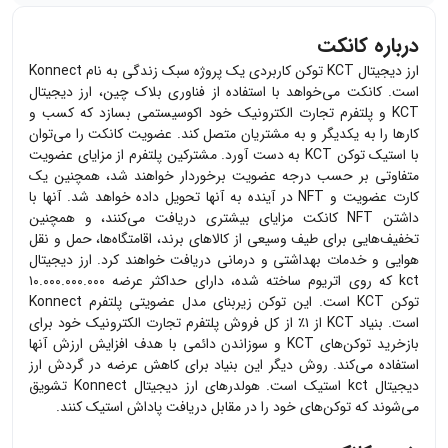
درباره کانکت
ارز دیجیتال KCT توکن کاربردی یک پروژه سبک زندگی به نام Konnect
است. کانکت می‌خواهد با استفاده از فناوری بلاک چین، ارز دیجیتال
KCT و پلتفرم تجارت الکترونیک خود اکوسیستمی بسازد که کسب و
کارها را به یکدیگر و به مشتریان متصل کند. عضویت کانکت را می‌توان
با استیک توکن KCT به دست آورد. مشترکین پلتفرم از مزایای عضویت
متفاوتی بر حسب درجه عضویت برخوردار خواهند شد، همچنین یک
کارت عضویت و NFT در آینده به آنها تحویل داده خواهد شد. آنها با
داشتن NFT کانکت مزایای بیشتری دریافت می‌کنند، و همچنین
تخفیف‌هایی برای طیف وسیعی از کالاهای برند، اقامتگاه‌ها، حمل و نقل
هوایی و خدمات بهداشتی و درمانی دریافت خواهند کرد. ارز دیجیتال
kct که روی اتریوم ساخته شده، دارای حداکثر عرضه ۱۰.۰۰۰.۰۰۰.۰۰۰
توکن KCT است. این توکن زیربنای مدل عضویتی پلتفرم Konnect
است. بنیاد KCT از ۱٪ از کل فروش پلتفرم تجارت الکترونیک خود برای
بازخرید توکن‌های KCT و سوزاندن دائمی با هدف افزایش ارزش آنها
استفاده می‌کند. روش دیگر این بنیاد برای کاهش عرضه در گردش ارز
دیجیتال kct استیک است. هولدرهای ارز دیجیتال Konnect تشویق
می‌شوند که توکن‌های خود را در مقابل دریافت پاداش استیک کنند.