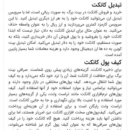
تبدیل کانکت
خرید و فروش
کانکت
در بیت برگ به صورت ریالی است، اما با سرویس
تبدیل ارز، می‌توانید
کانکت
خود را به هر ارز دیگری تبدیل کنید. با این
سرویس کارمزد کمتری می‌پردازید و ارز ریال را به عنوان واسطه حذف
می‌کنید. به عنوان مثال برای تبدیل
کانکت
به دلار، نیاز نیست که ابتدا
کانکت
خود را بفروشید و با پول فروش آن دلار خریداری کنید، بلکه به
صورت مستقیم،
کانکت
خود را به دلار تبدیل می‌کنید. امکان تبدیل بیت
کوین به ده ها ارز دیجیتال وجود دارد و هزینه معاملات شما بسیار پایین
آمده است.
کیف پول کانکت
برای ذخیره
کانکت
، گزینه‌های زیادی پیش روی شماست. صرافی بیت
برگ برای حفاظت از
کانکت
شما، آن را نزد خود نگه نمی‌دارد و به کیف
پول شما انتقال می‌دهد. کیف پول‌های مختلفی در بازار وجود دارند و
می‌توانید براساس نیاز و موارد استفاده خود از آنها استفاده کنید. کیف
پول‌های نرم‌افزاری
کانکت
مانند تراست ولت، یکی از گزینه‌های بسیار
مورد استفاده و با امنیت بالا برای نگهداری و جا به جایی
کانکت
است.
تراست ولت رایگان است و برای استفاده از آن هزینه‌ای پرداخت
نمی‌کنید. کیف‌پول‌های سخت افزاری
کانکت
نیز، امن‌تر هستند، اما برای
داشتن آنها باید هزینه پرداخت کنید. هیچ گاه
کانکت
خود را در کیف
پول‌های صرافی‌ها که به عنوان کیف پول گرم نیز شناخته می‌شوند،