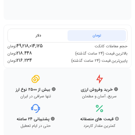
تومان
دلار
49,218,014,125
حجم معاملات
کانکت
تومان
218.448
بالاترین قیمت (۲۴ ساعت گذشته)
تومان
216.234
پایین‌ترین قیمت (۲۴ ساعت گذشته)
تومان
🔵 خرید وفروش ارزی
🔴 بیش از ۲۵۰۰ نوع ارز
سریع، آسان و مطمئن
تنها صرافی در ایران
🟡 قیمت های منصفانه
🟢 پشتیبانی ۲۴ ساعته
کمترین مقدار کارمزد
حتی در ایام تعطیل