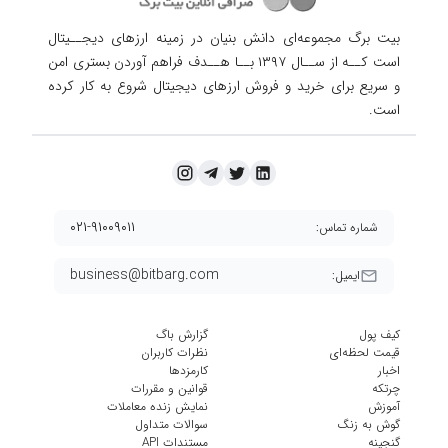
بیت برگ مجموعه‌ای دانش بنیان در زمینه ارزهای دیجــیتال
است کــه از ســال ۱۳۹۷ بــا هــدف فراهم آوردن
بستری امن
و سریع برای خرید و فروش ارزهای دیجیتال شروع به کار کرده
است.
۰۲۱-۹۱۰۰۹۰۱۱
شماره تماس:
business@bitbarg.com
ایمیل:
کیف پول
گزارش باگ
قیمت لحظه‌ای
نظرات کاربران
اخبار
کارمزد‌ها
چرتکه
قوانین و مقررات
آموزش
نمایش زنده معاملات
گوش به زنگ
سوالات متداول
گنجینه
مستندات API