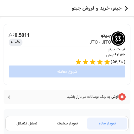
جیتو، خرید و فروش جیتو
جیتو
دلار
0.5011
0
%
JTO
-
JITO
قیمت
جیتو
92,152
تومان
)
53,910
(
شروع معامله
گوش به زنگ نوسانات در بازار باشید
نمودار ساده
نمودار پیشرفته
تحلیل تکنیکال