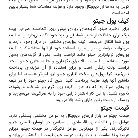
صورت مستقیم،
جیتو
خود را به دلار تبدیل می‌کنید. امکان تبدیل بیت
کوین به ده ها ارز دیجیتال وجود دارد و هزینه معاملات شما بسیار پایین
آمده است.
کیف پول جیتو
برای ذخیره
جیتو
، گزینه‌های زیادی پیش روی شماست. صرافی بیت
برگ برای حفاظت از
جیتو
شما، آن را نزد خود نگه نمی‌دارد و به کیف
پول شما انتقال می‌دهد. کیف پول‌های مختلفی در بازار وجود دارند و
می‌توانید براساس نیاز و موارد استفاده خود از آنها استفاده کنید. کیف
پول‌های نرم‌افزاری
جیتو
مانند تراست ولت، یکی از گزینه‌های بسیار
مورد استفاده و با امنیت بالا برای نگهداری و جا به جایی
جیتو
است.
تراست ولت رایگان است و برای استفاده از آن هزینه‌ای پرداخت
نمی‌کنید. کیف‌پول‌های سخت افزاری
جیتو
نیز، امن‌تر هستند، اما برای
داشتن آنها باید هزینه پرداخت کنید. هیچ گاه
جیتو
خود را در کیف
پول‌های صرافی‌ها که به عنوان کیف پول گرم نیز شناخته می‌شوند،
ذخیره نکنید. با این کار اختیار دارایی خود را به صرافی‌ها می‌سپارید و
ریسک از دست رفتن دارایی شما بالا می‌رود.
قیمت جیتو
قیمت
جیتو
در بازار ارزهای دیجیتال به عوامل مختلفی بستگی دارد.
عوامل مهم فاندامنتال، اقتصادی و سیاسی در نوسان قیمتی
جیتو
تاثیرگذارند. یکی از مهم‌ترین عوامل تاثیرگذار در قیمت
جیتو
، میزان
عرضه و تقاضاست. با بالاتر رفتن عرضه
جیتو
قیمت آن کاهش می‌یابد و