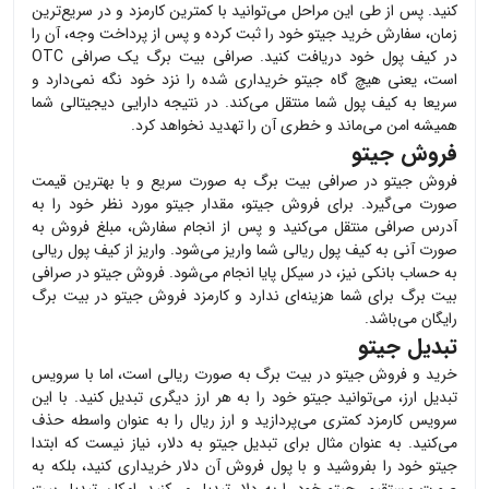
کنید. پس از طی این مراحل می‌توانید با کمترین کارمزد و در سریع‌ترین
زمان، سفارش خرید
جیتو
خود را ثبت کرده و پس از پرداخت وجه، آن را
در کیف پول خود دریافت کنید. صرافی بیت برگ یک صرافی OTC
است، یعنی هیچ گاه
جیتو
خریداری شده را نزد خود نگه نمی‌دارد و
سریعا به کیف پول شما منتقل می‌کند. در نتیجه دارایی دیجیتالی شما
همیشه امن می‌ماند و خطری آن را تهدید نخواهد کرد.
فروش جیتو
فروش
جیتو
در صرافی بیت برگ به صورت سریع و با بهترین قیمت
صورت می‌گیرد. برای فروش
جیتو
، مقدار
جیتو
مورد نظر خود را به
آدرس صرافی منتقل می‌کنید و پس از انجام سفارش، مبلغ فروش به
صورت آنی به کیف پول ریالی شما واریز می‌شود. واریز از کیف پول ریالی
به حساب بانکی نیز، در سیکل پایا انجام می‌شود. فروش
جیتو
در صرافی
بیت برگ برای شما هزینه‌ای ندارد و کارمزد فروش
جیتو
در بیت برگ
رایگان می‌باشد.
تبدیل جیتو
خرید و فروش
جیتو
در بیت برگ به صورت ریالی است، اما با سرویس
تبدیل ارز، می‌توانید
جیتو
خود را به هر ارز دیگری تبدیل کنید. با این
سرویس کارمزد کمتری می‌پردازید و ارز ریال را به عنوان واسطه حذف
می‌کنید. به عنوان مثال برای تبدیل
جیتو
به دلار، نیاز نیست که ابتدا
جیتو
خود را بفروشید و با پول فروش آن دلار خریداری کنید، بلکه به