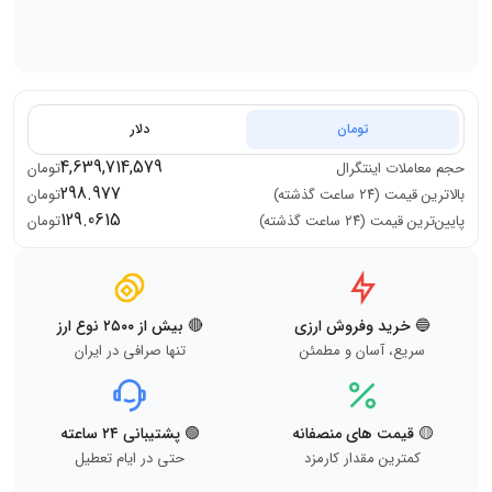
تومان
دلار
4,639,714,579
حجم معاملات
اینتگرال
تومان
298.977
بالاترین قیمت (۲۴ ساعت گذشته)
تومان
129.0615
پایین‌ترین قیمت (۲۴ ساعت گذشته)
تومان
🔵 خرید وفروش ارزی
🔴 بیش از ۲۵۰۰ نوع ارز
سریع، آسان و مطمئن
تنها صرافی در ایران
🟡 قیمت های منصفانه
🟢 پشتیبانی ۲۴ ساعته
کمترین مقدار کارمزد
حتی در ایام تعطیل