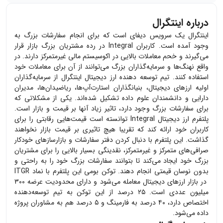
درباره اینتگرال
اینتگرال یک سرویس دیفای است که برای انجام سفارشات بزرگ به
وجود آمده است. کاربران
Integral
در رده مشتریان بزرگ بازار قرار
می‌گیرند و خحم معاملات بالایی در اکوسیستم مالی غیرمتمرکز دارند. در
واقع نهنگ‌ها و سرمایه‌گذاران بزرگ می‌توانند از آن برای معاملات خود
استفاده کنند. تیم توسعه دهنده ارز دیجیتال اینتگرال از سرمایه‌گذاران
اولیه ارزهای دیجیتال، بنیانگذاران استارت‌آپ‌ها، ریاضیدان‌ها، مدیران
دارایی و دانشمندان علوم داده تشکیل شده‌اند. یکی از مشکلاتی که
برای سفارشات بزرگ وجود دارد، تاثیر زیاد آنها بر قیمت و بازار است.
پلتفرم ارز دیجیتال
Integral
توانسته است قیمت‌هایی رقابتی را برای
کاربران خود ارائه کند که تقریبا هیچ تاثیری بر قیمت بازار نخواهند
گذاشت. این پلتفرم با دنبال کردن دفتر سفارشات و بازارسازهای خودکار
صرافی‌های متمرکز و غیرمتمرکز، نقدینگی بسیار بالایی را برای مشتریان
بزرگ خود ایجاد می‌کند تا بتوانند سفارشات بزرگ خود را به راحتی و
بدون نوسان قیمتی انجام دهند. توکن بومی این پلتفرم با نماد
ITGR
در بازار ارزهای دیجیتال معامله می‌شود و دارای محدودیت عرضه ۳۰۰
میلیون عددی است. ۲۵ درصد از این توکن به تیم توسعه‌دهنده
اختصاص دارد، ۴۰ درصد به فارمینگ و ۵ درصد هم به مشاوران پروژه
داده می‌شود.