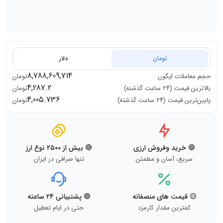
تومان
دلار
8,788,609,714
حجم معاملات
ایگون
تومان
4,287.2
بالاترین قیمت (۲۴ ساعت گذشته)
تومان
4,005.736
پایین‌ترین قیمت (۲۴ ساعت گذشته)
تومان
🔵 خرید وفروش ارزی
🔴 بیش از ۲۵۰۰ نوع ارز
سریع، آسان و مطمئن
تنها صرافی در ایران
🟡 قیمت های منصفانه
🟢 پشتیبانی ۲۴ ساعته
کمترین مقدار کارمزد
حتی در ایام تعطیل