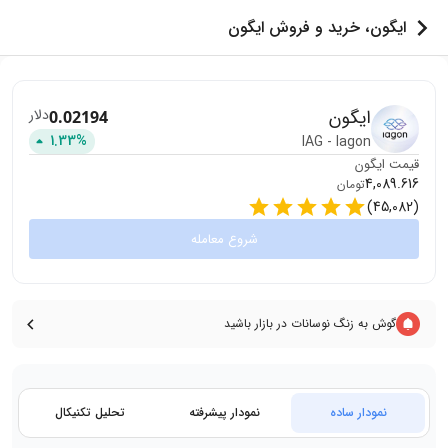
ایگون، خرید و فروش ایگون
ایگون
دلار
0.02194
1.33
%
IAG
-
Iagon
قیمت
ایگون
4,089.616
تومان
)
45,082
(
شروع معامله
گوش به زنگ نوسانات در بازار باشید
نمودار ساده
نمودار پیشرفته
تحلیل تکنیکال