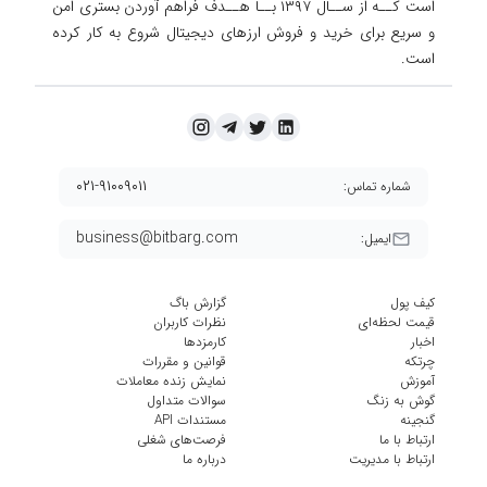
است کــه از ســال ۱۳۹۷ بــا هــدف فراهم آوردن
بستری امن
و سریع برای خرید و فروش ارزهای دیجیتال شروع به کار کرده
است.
۰۲۱-۹۱۰۰۹۰۱۱
شماره تماس:
business@bitbarg.com
ایمیل:
کیف پول
گزارش باگ
قیمت لحظه‌ای
نظرات کاربران
اخبار
کارمزد‌ها
چرتکه
قوانین و مقررات
آموزش
نمایش زنده معاملات
گوش به زنگ
سوالات متداول
گنجینه
مستندات API
ارتباط با ما
فرصت‌های شغلی
ارتباط با مدیریت
درباره ما