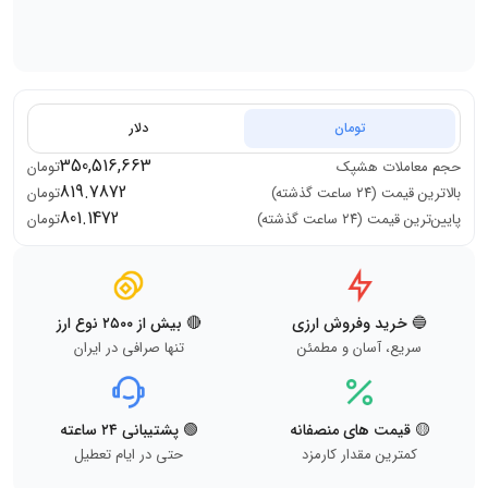
تومان
دلار
350,516,663
حجم معاملات
هشپک
تومان
819.7872
بالاترین قیمت (۲۴ ساعت گذشته)
تومان
801.1472
پایین‌ترین قیمت (۲۴ ساعت گذشته)
تومان
🔵 خرید وفروش ارزی
🔴 بیش از ۲۵۰۰ نوع ارز
سریع، آسان و مطمئن
تنها صرافی در ایران
🟡 قیمت های منصفانه
🟢 پشتیبانی ۲۴ ساعته
کمترین مقدار کارمزد
حتی در ایام تعطیل