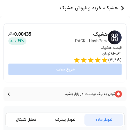
هشپک، خرید و فروش هشپک
هشپک
دلار
0.00435
0.41
%
PACK
-
HashPack
قیمت
هشپک
810.84
تومان
)
41,419
(
شروع معامله
گوش به زنگ نوسانات در بازار باشید
نمودار ساده
نمودار پیشرفته
تحلیل تکنیکال