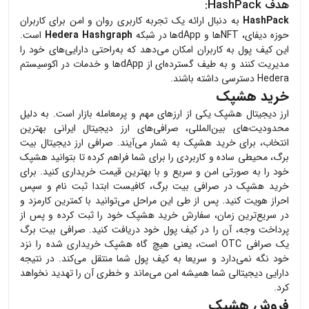
هدف
HashPack
:
HashPack
به دنبال ارائه یک تجربه کاربری روان و امن برای کاربران
حوزه دیفای، NFTها و dAppها در شبکه
Hedera Hashgraph
است.
این کیف پول به کاربران امکان می‌دهد که به‌راحتی دارایی‌های خود را
مدیریت کنند و به طیف گسترده‌ای از dAppها و خدمات در اکوسیستم
Hedera دسترسی داشته باشند.
خرید هشپک
ارز دیجیتال
هشپک
یکی از ارزهای مهم و پرمعامله بازار است. به دلیل
محدودیت‌های بین‌المللی، صرافی‌های ارز دیجیتال ایرانی بهترین
انتخاب، برای خرید
هشپک
به شمار می‌آیند. صرافی ارز دیجیتال بیت
برگ، محیطی ساده و کاربردی را برای شما فراهم کرده تا بتوانید
هشپک
خود را به صورتی امن و سریع و با بهترین قیمت خریداری کنید. برای
خرید
هشپک
در صرافی بیت برگ، کافیست ابتدا ثبت نام و سپس
احراز هویت کنید. پس از طی این مراحل می‌توانید با کمترین کارمزد و
در سریع‌ترین زمان، سفارش خرید
هشپک
خود را ثبت کرده و پس از
پرداخت وجه، آن را در کیف پول خود دریافت کنید. صرافی بیت برگ
یک صرافی OTC است، یعنی هیچ گاه
هشپک
خریداری شده را نزد
خود نگه نمی‌دارد و سریعا به کیف پول شما منتقل می‌کند. در نتیجه
دارایی دیجیتالی شما همیشه امن می‌ماند و خطری آن را تهدید نخواهد
کرد.
فروش هشپک