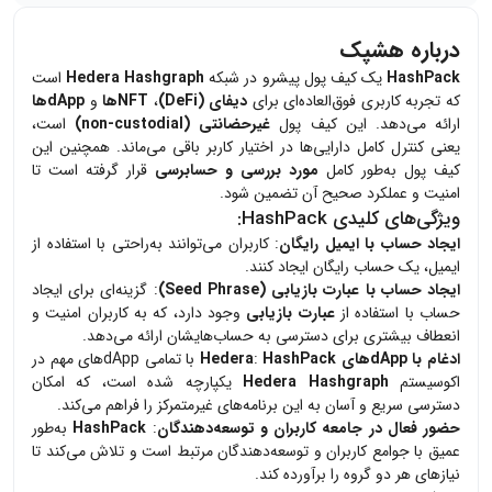
درباره هشپک
HashPack
یک کیف پول پیشرو در شبکه
Hedera Hashgraph
است
که تجربه کاربری فوق‌العاده‌ای برای
دیفای (DeFi)
،
NFTها
و
dAppها
ارائه می‌دهد. این کیف پول
غیرحضانتی (non-custodial)
است،
یعنی کنترل کامل دارایی‌ها در اختیار کاربر باقی می‌ماند. همچنین این
کیف پول به‌طور کامل
مورد بررسی و حسابرسی
قرار گرفته است تا
امنیت و عملکرد صحیح آن تضمین شود.
ویژگی‌های کلیدی
HashPack
:
ایجاد حساب با ایمیل رایگان
: کاربران می‌توانند به‌راحتی با استفاده از
ایمیل، یک حساب رایگان ایجاد کنند.
ایجاد حساب با عبارت بازیابی (Seed Phrase)
: گزینه‌ای برای ایجاد
حساب با استفاده از
عبارت بازیابی
وجود دارد، که به کاربران امنیت و
انعطاف بیشتری برای دسترسی به حساب‌هایشان ارائه می‌دهد.
ادغام با dAppهای Hedera
HashPack
:
با تمامی dAppهای مهم در
اکوسیستم
Hedera Hashgraph
یکپارچه شده است، که امکان
دسترسی سریع و آسان به این برنامه‌های غیرمتمرکز را فراهم می‌کند.
حضور فعال در جامعه کاربران و توسعه‌دهندگان
:
HashPack
به‌طور
عمیق با جوامع کاربران و توسعه‌دهندگان مرتبط است و تلاش می‌کند تا
نیازهای هر دو گروه را برآورده کند.