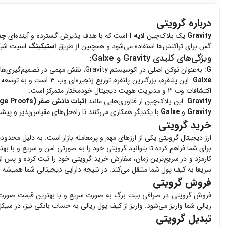
درباره گرویتی
Gravity
یک بلاک‌چین
لایه 1
است که با هدف پذیرش گسترده و آینده‌ای
چن
گس برای تراکنش‌ها استفاده می‌شود و همچنین از طریق
استیکینگ
امنیت شبکه
ویژگی‌های کلیدی Gravity و Galxe:
G
: به‌عنوان توکن اصلی در اکوسیستم Gravity، نقش مهمی در تصمیم‌گیری‌های حاکمیتی، رشد اکوسیستم، و تسهیل پرداخت‌ها دارد. این توکن همچنین برای استیکینگ و تأمین امنیت شبکه مورد استفاده قرار می‌گیرد.
Galxe
: این پلتفرم، بزرگترین پلتفرم توزیع زنجیره‌ای وب 3 است و به توسعه اپلیکیشن‌های پیشرفته و کاربرپسند کمک می‌کند.
اکتشافات وب 3 و مدیریت هویت دیجیتال خودمختار متمرکز است.
Gravity
: این بلاک‌چین از فناوری‌هایی مانند
اثبات دانش صفر (Zero-Knowledge Proofs)
Gravity
و
Galxe
با یکدیگر همکاری می‌کنند تا راه‌حل‌های مقیاس‌پذیر و پیشرفته‌ای برای کاربران وب 3 ارائه 
خرید گرویتی
ارز دیجیتال
گرویتی
یکی از ارزهای مهم و پرمعامله بازار است. به دلیل محدودی
برای شما فراهم کرده تا بتوانید
گرویتی
خود را به صورتی امن و سریع و با به
کارمزد و در سریع‌ترین زمان، سفارش خرید
گرویتی
خود را ثبت کرده و پس از پردا
سریعا به کیف پول شما منتقل می‌کند. در نتیجه دارایی دیجیتالی شما همیشه 
فروش گرویتی
فروش
گرویتی
در صرافی بیت برگ به صورت سریع و با بهترین قیمت صورت
ریالی شما واریز می‌شود. واریز از کیف پول ریالی به حساب بانکی نیز، در سیک
تبدیل گرویتی