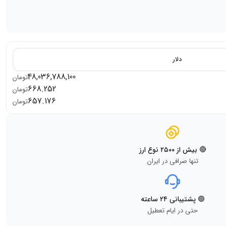
دلار
48,036,788,100
تومان
668.252
تومان
657.176
تومان
🔴 بیش از ۲۵۰۰ نوع ارز
تنها صرافی در ایران
🟢 پشتیبانی ۲۴ ساعته
حتی در ایام تعطیل