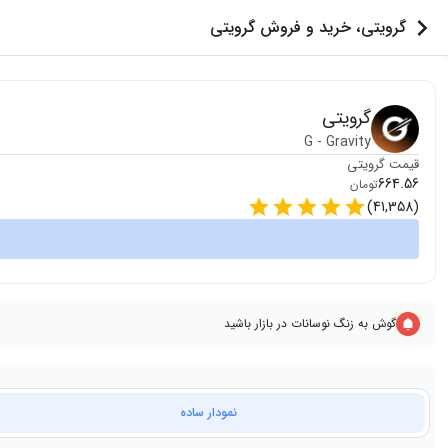
گرویتی، خرید و فروش گرویتی
گرویتی
G
-
Gravity
قیمت
گرویتی
664.56
تومان
)
41,358
(
گوش به زنگ نوسانات در بازار باشید
نمودار ساده