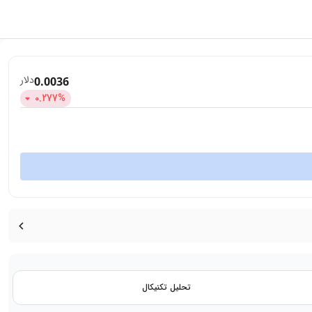
دلار
0.0036
0.277
%
تحلیل تکنیکال