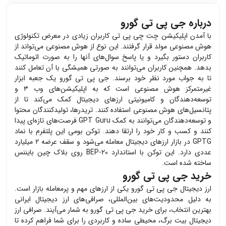
درباره جی پی تی گورو
با آمدن اپلیکیشن چت چی پی تی کاربران زیادی در معرض تکنولوژی
هوش مصنوعی مولد قرار گرفتند. این نوع از هوش مصنوعی می‌تواند از
کاربران دستور بگیرد و یا پاسخ سوال‌های آنها را به صورت اتوماتیک
بدهد. همچنین کاربران می‌توانند به صورتی همیشگی با آن تعامل کنند
تا به جواب مورد نظر خود برسند. جی پی تی گورو یک جعبه ابزار
غیرمتمرکز هوش مصنوعی است که به اپلیکیشن‌های وب ۳ و
توسعه‌دهندگان و کامیونیتی ارزهای دیجیتال کمک می‌کند تا از
پتانسیل‌های هوش مصنوعی استفاده کنند. تریدرها، تولیدکنندگان محتوا
و توسعه‌دهندگان می‌توانند به کمک GPT Guru فرصت‌های تازه‌ای پیدا
کنند و کسب و کار خود را ارتقا دهند. توکن بومی این پلتفرم با نماد
GPTG در بازار ارزهای دیجیتال معامله می‌شود و سقف عرضه ۲ میلیارد
عددی دارد. این توکن با استاندارد BEP-20 روی بلاک چین
بایننس
ساخته شده است.
خرید جی پی تی گورو
ارز دیجیتال
جی پی تی گورو
یکی از ارزهای مهم و پرمعامله بازار است.
به دلیل محدودیت‌های بین‌المللی، صرافی‌های ارز دیجیتال ایرانی
بهترین انتخاب، برای خرید
جی پی تی گورو
به شمار می‌آیند. صرافی ارز
دیجیتال بیت برگ، محیطی ساده و کاربردی را برای شما فراهم کرده تا