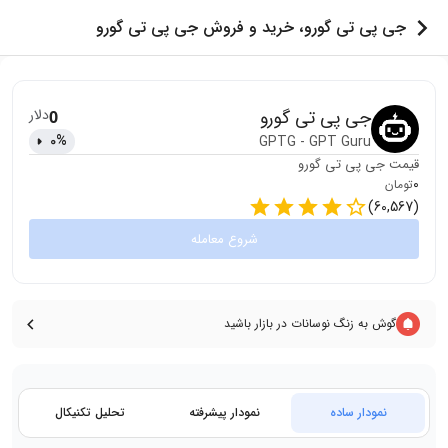
جی پی تی گورو، خرید و فروش جی پی تی گورو
جی پی تی گورو
دلار
0
0
%
GPTG
-
GPT Guru
قیمت
جی پی تی گورو
0
تومان
)
60,567
(
شروع معامله
گوش به زنگ نوسانات در بازار باشید
نمودار ساده
نمودار پیشرفته
تحلیل تکنیکال