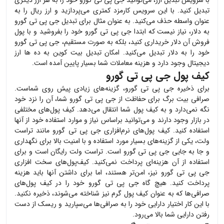
با سرویس تبدیل ارز، می‌توانید
جی پی تی گورو
خود را به هر ارز دیگری
تبدیل کنید. با این سرویس کارمزد کمتری می‌پردازید و ارز ریال را به
عنوان واسطه حذف می‌کنید. به عنوان مثال برای تبدیل
جی پی تی گورو
به دلار، نیاز نیست که ابتدا
جی پی تی گورو
خود را بفروشید و با پول
فروش آن دلار خریداری کنید، بلکه به صورت مستقیم،
جی پی تی گورو
خود را به دلار تبدیل می‌کنید. امکان تبدیل بیت کوین به ده ها ارز
دیجیتال وجود دارد و هزینه معاملات شما بسیار پایین آمده است.
کیف پول جی پی تی گورو
برای ذخیره
جی پی تی گورو
، گزینه‌های زیادی پیش روی شماست.
صرافی بیت برگ برای حفاظت از
جی پی تی گورو
شما، آن را نزد خود
نگه نمی‌دارد و به کیف پول شما انتقال می‌دهد. کیف پول‌های مختلفی
در بازار وجود دارند و می‌توانید براساس نیاز و موارد استفاده خود از آنها
استفاده کنید. کیف پول‌های نرم‌افزاری
جی پی تی گورو
مانند تراست
ولت، یکی از گزینه‌های بسیار مورد استفاده و با امنیت بالا برای نگهداری
و جا به جایی
جی پی تی گورو
است. تراست ولت رایگان است و برای
استفاده از آن هزینه‌ای پرداخت نمی‌کنید. کیف‌پول‌های سخت افزاری
جی پی تی گورو
نیز، امن‌تر هستند، اما برای داشتن آنها باید هزینه
پرداخت کنید. هیچ گاه
جی پی تی گورو
خود را در کیف پول‌های
صرافی‌ها که به عنوان کیف پول گرم نیز شناخته می‌شوند، ذخیره نکنید.
با این کار اختیار دارایی خود را به صرافی‌ها می‌سپارید و ریسک از دست
رفتن دارایی شما بالا می‌رود.