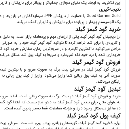
این تلاش‌ها به ایجاد یک دنیای مجازی جذاب‌تر و پویا‌تر برای بازیکنان و کارب
نتیجه‌گیری
Good Games Guild با حمایت از بازیک
یک اکوسیستم پایدار و پربازده برای بازیکنان و کاربران کمک می‌کند.
خرید گود گیمز گیلد
ارز دیجیتال
گود گیمز گیلد
یکی از ارزهای مهم و پرمعامله بازار است. به دلیل 
و کاربردی را برای شما فراهم کرده تا بتوانید
گود گیمز گیلد
خود را به صورتی ا
مراحل می‌توانید با کمترین کارمزد و در سریع‌ترین زمان، سفارش خرید
گود گی
خریداری شده را نزد خود نگه نمی‌دارد و سریعا به کیف پول شما منتقل می‌کند
فروش گود گیمز گیلد
فروش
گود گیمز گیلد
در صرافی بیت برگ به صورت سریع و با بهترین قیم
صورت آنی به کیف پول ریالی شما واریز می‌شود. واریز از کیف پول ریالی به
رایگان می‌باشد.
تبدیل گود گیمز گیلد
خرید و فروش
گود گیمز گیلد
در بیت برگ به صورت ریالی است، اما با سرویس 
به عنوان مثال برای تبدیل
گود گیمز گیلد
به دلار، نیاز نیست که ابتدا
گود گیمز
ده ها ارز دیجیتال وجود دارد و هزینه معاملات شما بسیار پایین آمده است.
کیف پول گود گیمز گیلد
برای ذخیره
گود گیمز گیلد
، گزینه‌های زیادی پیش روی شماست. صرافی بیت