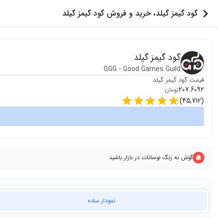
گود گیمز گیلد، خرید و فروش گود گیمز گیلد
گود گیمز گیلد
GGG
-
Good Games Guild
قیمت
گود گیمز گیلد
207.6092
تومان
)
45,712
(
گوش به زنگ نوسانات در بازار باشید
نمودار ساده