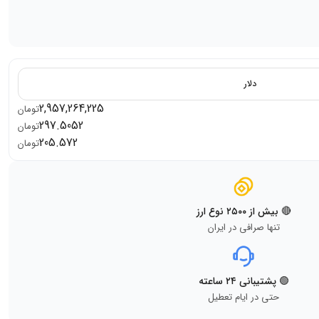
دلار
2,957,264,225
تومان
297.5052
تومان
205.572
تومان
🔴 بیش از ۲۵۰۰ نوع ارز
تنها صرافی در ایران
🟢 پشتیبانی ۲۴ ساعته
حتی در ایام تعطیل