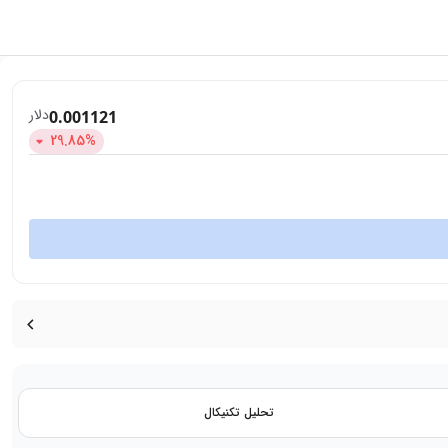
دلار
0.001121
29.85
%
تحلیل تکنیکال