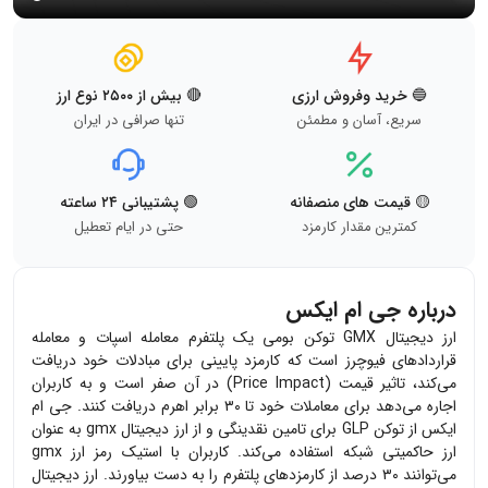
🔵 خرید وفروش ارزی
🔴 بیش از ۲۵۰۰ نوع ارز
سریع، آسان و مطمئن
تنها صرافی در ایران
🟡 قیمت های منصفانه
🟢 پشتیبانی ۲۴ ساعته
کمترین مقدار کارمزد
حتی در ایام تعطیل
درباره جی ام ایکس
ارز دیجیتال GMX توکن بومی یک پلتفرم معامله اسپات و معامله
قراردادهای فیوچرز است که کارمزد پایینی برای مبادلات خود دریافت
می‌کند، تاثیر قیمت (Price Impact) در آن صفر است و به کاربران
اجاره می‌دهد برای معاملات خود تا ۳۰ برابر اهرم دریافت کنند. جی ام
ایکس از توکن GLP برای تامین نقدینگی و از ارز دیجیتال gmx به عنوان
ارز حاکمیتی شبکه استفاده می‌کند. کاربران با استیک رمز ارز gmx
می‌توانند ۳۰ درصد از کارمزدهای پلتفرم را به دست بیاورند. ارز دیجیتال