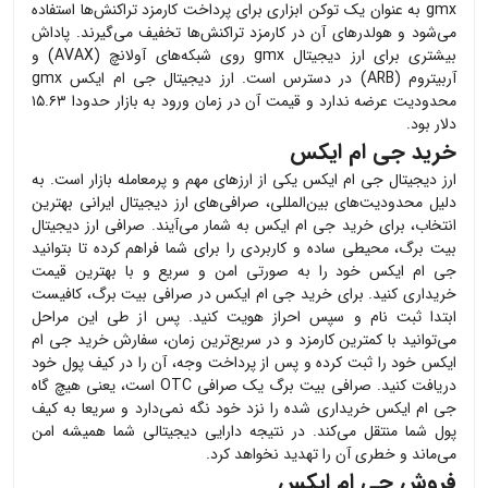
gmx به عنوان یک توکن ابزاری برای پرداخت کارمزد تراکنش‌ها استفاده
می‌شود و هولدرهای آن در کارمزد تراکنش‌ها تخفیف می‌گیرند. پاداش
بیشتری برای ارز دیجیتال gmx روی شبکه‌های آولانچ (AVAX) و
آربیتروم (ARB) در دسترس است. ارز دیجیتال جی ام ایکس gmx
محدودیت عرضه ندارد و قیمت آن در زمان ورود به بازار حدودا ۱۵.۶۳
دلار بود.
خرید جی ام ایکس
ارز دیجیتال
جی ام ایکس
یکی از ارزهای مهم و پرمعامله بازار است. به
دلیل محدودیت‌های بین‌المللی، صرافی‌های ارز دیجیتال ایرانی بهترین
انتخاب، برای خرید
جی ام ایکس
به شمار می‌آیند. صرافی ارز دیجیتال
بیت برگ، محیطی ساده و کاربردی را برای شما فراهم کرده تا بتوانید
جی ام ایکس
خود را به صورتی امن و سریع و با بهترین قیمت
خریداری کنید. برای خرید
جی ام ایکس
در صرافی بیت برگ، کافیست
ابتدا ثبت نام و سپس احراز هویت کنید. پس از طی این مراحل
می‌توانید با کمترین کارمزد و در سریع‌ترین زمان، سفارش خرید
جی ام
ایکس
خود را ثبت کرده و پس از پرداخت وجه، آن را در کیف پول خود
دریافت کنید. صرافی بیت برگ یک صرافی OTC است، یعنی هیچ گاه
جی ام ایکس
خریداری شده را نزد خود نگه نمی‌دارد و سریعا به کیف
پول شما منتقل می‌کند. در نتیجه دارایی دیجیتالی شما همیشه امن
می‌ماند و خطری آن را تهدید نخواهد کرد.
فروش جی ام ایکس