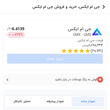
جی ام ایکس، خرید و فروش جی ام ایکس
جی ام ایکس
دلار
6.4139
0.727
%
GMX
-
GMX
قیمت
جی ام ایکس
1,178,233
تومان
)
68,741
(
شروع معامله
گوش به زنگ نوسانات در بازار باشید
نمودار ساده
نمودار پیشرفته
تحلیل تکنیکال