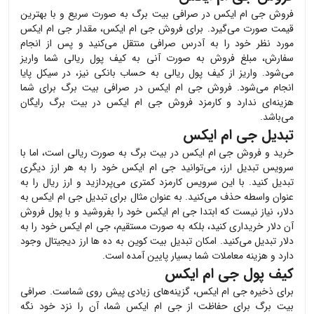
فروش
جی ام ایکس
در صرافی بیت برگ به صورت سریع و با بهترین
قیمت صورت می‌گیرد. برای فروش
جی ام ایکس
، مقدار
جی ام ایکس
مورد نظر خود را به آدرس صرافی منتقل می‌کنید و پس از انجام
سفارش، مبلغ فروش به صورت آنی به کیف پول ریالی شما واریز
می‌شود. واریز از کیف پول ریالی به حساب بانکی نیز، در سیکل پایا
انجام می‌شود. فروش
جی ام ایکس
در صرافی بیت برگ برای شما
هزینه‌ای ندارد و کارمزد فروش
جی ام ایکس
در بیت برگ رایگان
می‌باشد.
تبدیل جی ام ایکس
خرید و فروش
جی ام ایکس
در بیت برگ به صورت ریالی است، اما با
سرویس تبدیل ارز، می‌توانید
جی ام ایکس
خود را به هر ارز دیگری
تبدیل کنید. با این سرویس کارمزد کمتری می‌پردازید و ارز ریال را به
عنوان واسطه حذف می‌کنید. به عنوان مثال برای تبدیل
جی ام ایکس
به
دلار، نیاز نیست که ابتدا
جی ام ایکس
خود را بفروشید و با پول فروش
آن دلار خریداری کنید، بلکه به صورت مستقیم،
جی ام ایکس
خود را به
دلار تبدیل می‌کنید. امکان تبدیل بیت کوین به ده ها ارز دیجیتال وجود
دارد و هزینه معاملات شما بسیار پایین آمده است.
کیف پول جی ام ایکس
برای ذخیره
جی ام ایکس
، گزینه‌های زیادی پیش روی شماست. صرافی
بیت برگ برای حفاظت از
جی ام ایکس
شما، آن را نزد خود نگه