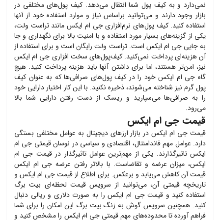
نمی‌دارد و به کیف پول شما انتقال می‌دهد. کیف پول‌های مختلفی در
بازار وجود دارند و می‌توانید براساس نیاز و موارد استفاده خود از آنها
استفاده کنید. کیف پول‌های نرم‌افزاری
جی ام ایکس
مانند تراست ولت،
یکی از گزینه‌های بسیار مورد استفاده و با امنیت بالا برای نگهداری و جا
به جایی
جی ام ایکس
است. تراست ولت رایگان است و برای استفاده از
آن هزینه‌ای پرداخت نمی‌کنید. کیف‌پول‌های سخت افزاری
جی ام ایکس
نیز، امن‌تر هستند، اما برای داشتن آنها باید هزینه پرداخت کنید. هیچ
گاه
جی ام ایکس
خود را در کیف پول‌های صرافی‌ها که به عنوان کیف
پول گرم نیز شناخته می‌شوند، ذخیره نکنید. با این کار اختیار دارایی خود
را به صرافی‌ها می‌سپارید و ریسک از دست رفتن دارایی شما بالا
می‌رود.
قیمت جی ام ایکس
قیمت
جی ام ایکس
در بازار ارزهای دیجیتال به عوامل مختلفی بستگی
دارد. عوامل مهم فاندامنتال، اقتصادی و سیاسی در نوسان قیمتی
جی ام
ایکس
تاثیرگذارند. یکی از مهم‌ترین عوامل تاثیرگذار در قیمت
جی ام
ایکس
، میزان عرضه و تقاضاست. با بالاتر رفتن عرضه
جی ام ایکس
قیمت آن کاهش می‌یابد و برعکس. برای اطلاع از قیمت
جی ام ایکس
و
تاریخچه قیمتی آن، می‌توانید از سرویس قیمت لحظه‌ای بیت برگ
استفاده کنید و قیمت
جی ام ایکس
را به صورت دلاری و ریالی دنبال
کنید. همچنین سرویس گوش به زنگ بیت برگ این امکان را برای شما
فراهم آورده تا محدوده‌های مهم قیمتی
جی ام ایکس
را مشخص کنید و