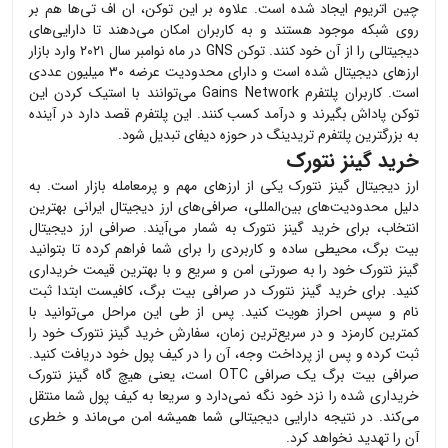
چین اتریوم ایجاد شده است. علاوه بر این توکن، ان اف تی‌ها هم بر
روی شبکه موجود هستند و به کاربران امکان می‌دهند تا دارایی‌های
دیجیتالی را از آن خود کنند. توکن
GNS
در ماه نوامبر سال ۲۰۲۱ وارد بازار
ارزهای دیجیتال شده است و دارای محدودیت عرضه ۳۰ میلیون عددی
است. کاربران پلتفرم
Gains Network
می‌توانند با استیک کردن این
توکن پاداش بگیرند و درآمد کسب کنند. این پلتفرم قصد دارد در آینده
به بزرگترین پلتفرم تریدینگ در حوزه دیفای تبدیل شود.
خرید گینز نتورک
ارز دیجیتال
گینز نتورک
یکی از ارزهای مهم و پرمعامله بازار است. به
دلیل محدودیت‌های بین‌المللی، صرافی‌های ارز دیجیتال ایرانی بهترین
انتخاب، برای خرید
گینز نتورک
به شمار می‌آیند. صرافی ارز دیجیتال
بیت برگ، محیطی ساده و کاربردی را برای شما فراهم کرده تا بتوانید
گینز نتورک
خود را به صورتی امن و سریع و با بهترین قیمت خریداری
کنید. برای خرید
گینز نتورک
در صرافی بیت برگ، کافیست ابتدا ثبت
نام و سپس احراز هویت کنید. پس از طی این مراحل می‌توانید با
کمترین کارمزد و در سریع‌ترین زمان، سفارش خرید
گینز نتورک
خود را
ثبت کرده و پس از پرداخت وجه، آن را در کیف پول خود دریافت کنید.
صرافی بیت برگ یک صرافی OTC است، یعنی هیچ گاه
گینز نتورک
خریداری شده را نزد خود نگه نمی‌دارد و سریعا به کیف پول شما منتقل
می‌کند. در نتیجه دارایی دیجیتالی شما همیشه امن می‌ماند و خطری
آن را تهدید نخواهد کرد.