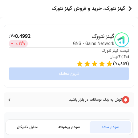
گینز نتورک، خرید و فروش گینز نتورک
گینز نتورک
دلار
0.4992
0.19
%
GNS
-
Gains Network
قیمت
گینز نتورک
92,401
تومان
)
70,859
(
شروع معامله
گوش به زنگ نوسانات در بازار باشید
نمودار ساده
نمودار پیشرفته
تحلیل تکنیکال