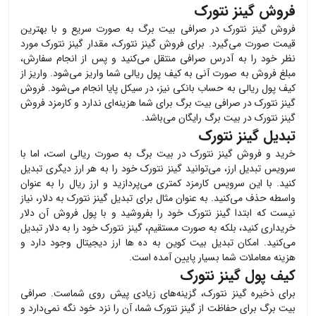
فروش گینز نتورک
فروش
گینز نتورک
در صرافی بیت برگ به صورت سریع و با بهترین
قیمت صورت می‌گیرد. برای فروش
گینز نتورک
، مقدار
گینز نتورک
مورد
نظر خود را به آدرس صرافی منتقل می‌کنید و پس از انجام سفارش،
مبلغ فروش به صورت آنی به کیف پول ریالی شما واریز می‌شود. واریز از
کیف پول ریالی به حساب بانکی نیز، در سیکل پایا انجام می‌شود. فروش
گینز نتورک
در صرافی بیت برگ برای شما هزینه‌ای ندارد و کارمزد فروش
گینز نتورک
در بیت برگ رایگان می‌باشد.
تبدیل گینز نتورک
خرید و فروش
گینز نتورک
در بیت برگ به صورت ریالی است، اما با
سرویس تبدیل ارز، می‌توانید
گینز نتورک
خود را به هر ارز دیگری تبدیل
کنید. با این سرویس کارمزد کمتری می‌پردازید و ارز ریال را به عنوان
واسطه حذف می‌کنید. به عنوان مثال برای تبدیل
گینز نتورک
به دلار، نیاز
نیست که ابتدا
گینز نتورک
خود را بفروشید و با پول فروش آن دلار
خریداری کنید، بلکه به صورت مستقیم،
گینز نتورک
خود را به دلار تبدیل
می‌کنید. امکان تبدیل بیت کوین به ده ها ارز دیجیتال وجود دارد و
هزینه معاملات شما بسیار پایین آمده است.
کیف پول گینز نتورک
برای ذخیره
گینز نتورک
، گزینه‌های زیادی پیش روی شماست. صرافی
بیت برگ برای حفاظت از
گینز نتورک
شما، آن را نزد خود نگه نمی‌دارد و