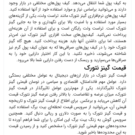
به کیف پول شما انتقال می‌دهد. کیف پول‌های مختلفی در بازار وجود
دارند و می‌توانید براساس نیاز و موارد استفاده خود از آنها استفاده کنید.
کیف پول‌های نرم‌افزاری
گینز نتورک
مانند تراست ولت، یکی از گزینه‌های
بسیار مورد استفاده و با امنیت بالا برای نگهداری و جا به جایی
گینز
نتورک
است. تراست ولت رایگان است و برای استفاده از آن هزینه‌ای
پرداخت نمی‌کنید. کیف‌پول‌های سخت افزاری
گینز نتورک
نیز، امن‌تر
هستند، اما برای داشتن آنها باید هزینه پرداخت کنید. هیچ گاه
گینز
نتورک
خود را در کیف پول‌های صرافی‌ها که به عنوان کیف پول گرم نیز
شناخته می‌شوند، ذخیره نکنید. با این کار اختیار دارایی خود را به
صرافی‌ها می‌سپارید و ریسک از دست رفتن دارایی شما بالا می‌رود.
قیمت گینز نتورک
قیمت
گینز نتورک
در بازار ارزهای دیجیتال به عوامل مختلفی بستگی
دارد. عوامل مهم فاندامنتال، اقتصادی و سیاسی در نوسان قیمتی
گینز
نتورک
تاثیرگذارند. یکی از مهم‌ترین عوامل تاثیرگذار در قیمت
گینز
نتورک
، میزان عرضه و تقاضاست. با بالاتر رفتن عرضه
گینز نتورک
قیمت
آن کاهش می‌یابد و برعکس. برای اطلاع از قیمت
گینز نتورک
و تاریخچه
قیمتی آن، می‌توانید از سرویس قیمت لحظه‌ای بیت برگ استفاده کنید
و قیمت
گینز نتورک
را به صورت دلاری و ریالی دنبال کنید. همچنین
سرویس گوش به زنگ بیت برگ این امکان را برای شما فراهم آورده تا
محدوده‌های مهم قیمتی
گینز نتورک
را مشخص کنید و از رسیدن قیمت
به این محدوده‌ها باخبر شوید.