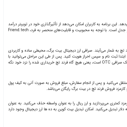
ه لایه ۲ Base، یک پروتکل تجاری اجتماعی نوآورانه ارائه می‌دهد. این برنامه به کاربران امکان می‌دهد از تأثیرگذاری خود در توییتر درآمد
کسب کنند و از تعاملات تجاری و اجتماعی بهره‌مند شوند. با این حال، به دلیل نگرانی‌های مربوط به حریم خصوصی و امنیت، این پروتکل همچنان مورد بحث و جدل است. با توجه به محبوبیت و قابلیت‌های منحصر به فرد، Friend.tech
د تچ
به شمار می‌آیند. صرافی ارز دیجیتال بیت برگ، محیطی ساده و کاربردی
تدا ثبت نام و سپس احراز هویت کنید. پس از طی این مراحل می‌توانید با
عنی هیچ گاه
فرند تچ
خریداری شده را نزد خود نگه
نتقل می‌کنید و پس از انجام سفارش، مبلغ فروش به صورت آنی به کیف پول
و کارمزد فروش
فرند تچ
در بیت برگ رایگان می‌باشد.
زد کمتری می‌پردازید و ارز ریال را به عنوان واسطه حذف می‌کنید. به عنوان
 دلار تبدیل می‌کنید. امکان تبدیل بیت کوین به ده ها ارز دیجیتال وجود دارد