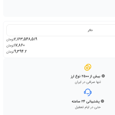
دلار
2,163,548,519
تومان
17,860
تومان
9,394.2
تومان
🔴 بیش از ۲۵۰۰ نوع ارز
تنها صرافی در ایران
🟢 پشتیبانی ۲۴ ساعته
حتی در ایام تعطیل