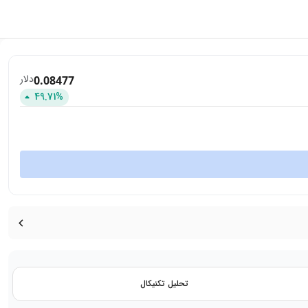
دلار
0.08477
49.71
%
تحلیل تکنیکال