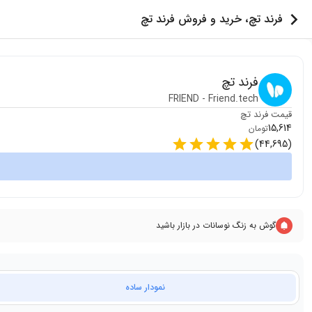
فرند تچ، خرید و فروش فرند تچ
فرند تچ
FRIEND
-
Friend.tech
قیمت
فرند تچ
15,614
تومان
)
44,695
(
گوش به زنگ نوسانات در بازار باشید
نمودار ساده