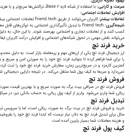
بهبود تجربه کاربری:
سرعت و کارایی:
با استفاده از شبکه لایه ۲ Base، تراکنش‌ها سریع‌تر و با هزینه کمتری انجام می‌شوند، که به بهبود تجربه کاربری کمک می‌کند.
افزایش تعاملات اجتماعی:
تعاملات بیشتر:
کاربران می‌توانند از طریق Friend.tech تعاملات اجتماعی بیشتری با دیگران داشته باشند و تأثیرگذاری خود را افزایش دهند.
نتیجه‌گیری:
می‌تواند نقش مهمی در تحول شبکه‌های اجتماعی و افزایش درآمد کاربران ایفا 
خرید فرند تچ
ارز دیجیتال
فرند تچ
یکی از ارزهای مهم و پرمعامله بازار است. به دلیل محدود
را برای شما فراهم کرده تا بتوانید
فرند تچ
خود را به صورتی امن و سریع و با
کمترین کارمزد و در سریع‌ترین زمان، سفارش خرید
فرند تچ
خود را ثبت کرده و 
نمی‌دارد و سریعا به کیف پول شما منتقل می‌کند. در نتیجه دارایی دیجیتالی 
فروش فرند تچ
فروش
فرند تچ
در صرافی بیت برگ به صورت سریع و با بهترین قیمت صورت
ریالی شما واریز می‌شود. واریز از کیف پول ریالی به حساب بانکی نیز، در سیک
تبدیل فرند تچ
خرید و فروش
فرند تچ
در بیت برگ به صورت ریالی است، اما با سرویس تبدی
مثال برای تبدیل
فرند تچ
به دلار، نیاز نیست که ابتدا
فرند تچ
خود را بفروشید
و هزینه معاملات شما بسیار پایین آمده است.
کیف پول فرند تچ